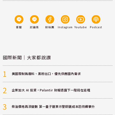
客服
討論區
粉絲團
Instagram
Youtube
Podcast
國際新聞｜大家都說讚
1
美國限制鎢廢料、黑粉出口，優先供應國內需求
2
企業加大 AI 投資，Palantir 財報透露下一階段在這裡
3
柴油價格再添變數 第一量子礦業示警銅礦成本恐持續攀升