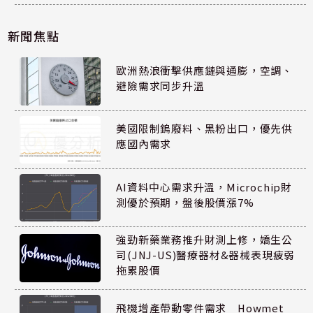
新聞焦點
歐洲熱浪衝擊供應鏈與通膨，空調、
避險需求同步升溫
美國限制鎢廢料、黑粉出口，優先供
應國內需求
AI資料中心需求升溫，Microchip財
測優於預期，盤後股價漲7%
強勁新藥業務推升財測上修，嬌生公
司(JNJ-US)醫療器材&器械表現疲弱
拖累股價
飛機增產帶動零件需求 Howmet