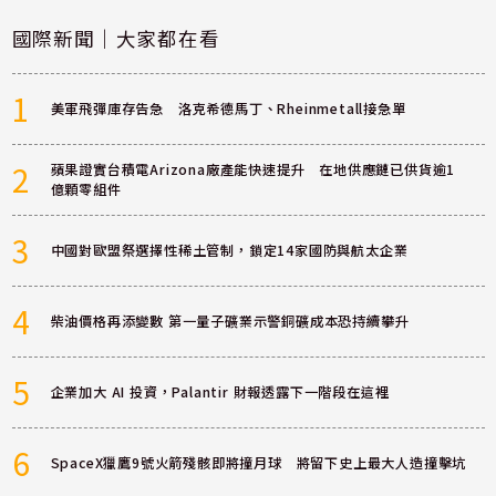
國際新聞｜大家都在看
1
美軍飛彈庫存告急 洛克希德馬丁、Rheinmetall接急單
2
蘋果證實台積電Arizona廠產能快速提升 在地供應鏈已供貨逾1
億顆零組件
3
中國對歐盟祭選擇性稀土管制，鎖定14家國防與航太企業
4
柴油價格再添變數 第一量子礦業示警銅礦成本恐持續攀升
5
企業加大 AI 投資，Palantir 財報透露下一階段在這裡
6
SpaceX獵鷹9號火箭殘骸即將撞月球 將留下史上最大人造撞擊坑