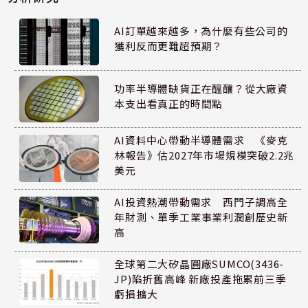
AI訂單越來越多，為什麼有些公司的
獲利反而更難超預期？
功率半導體缺貨正在醞釀？從大廠資
本支出看真正的時間點
AI資料中心帶動半導體需求 《麥克
林報告》估2027年市場規模突破2.2兆
美元
AI投資熱潮帶動需求 西門子調高全
年財測、單季工業事業利潤創歷史新
高
全球第二大矽晶圓廠SUMCO(3436-
JP)陷折舊高峰 新廠投產拖累前三季
虧損擴大