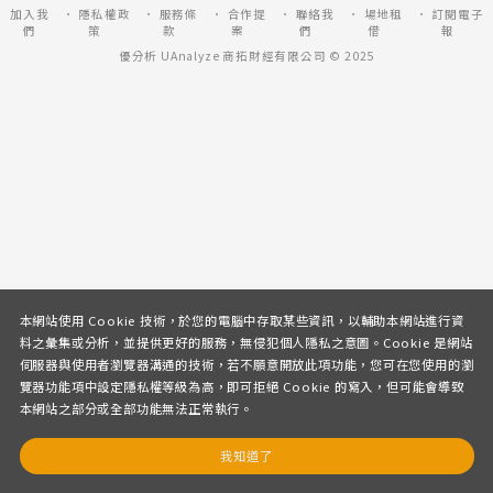
加入我
隱私權政
服務條
合作提
聯絡我
場地租
訂閱電子
們
策
款
案
們
借
報
優分析 UAnalyze 商拓財經有限公司 © 2025
本網站使用 Cookie 技術，於您的電腦中存取某些資訊，以輔助本網站進行資
料之彙集或分析，並提供更好的服務，無侵犯個人隱私之意圖。Cookie 是網站
伺服器與使用者瀏覽器溝通的技術，若不願意開放此項功能，您可在您使用的瀏
覽器功能項中設定隱私權等級為高，即可拒絕 Cookie 的寫入，但可能會導致
本網站之部分或全部功能無法正常執行。
我知道了