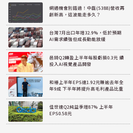
網通機會別錯過！中磊(5388)營收再
創新高，這波能走多久？
台灣7月出口年增32.9%，低於預期
AI需求續強但成長動能放緩
邑錡Q2轉盈上半年每股虧損0.3元 續
投入AI視覺產品開發
和椿上半年EPS達1.92元賺逾去年全
年9成 下半年將提升高毛利產品比重
佳世達Q2純益季增87% 上半年
EPS0.58元