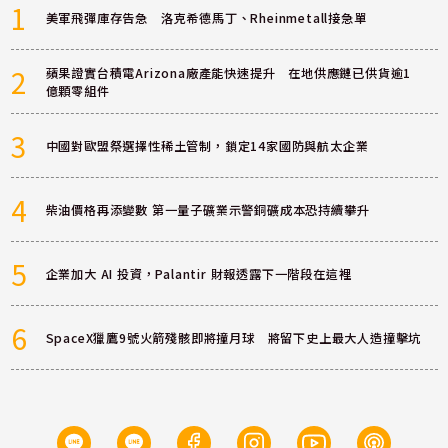
1
美軍飛彈庫存告急 洛克希德馬丁、Rheinmetall接急單
2
蘋果證實台積電Arizona廠產能快速提升 在地供應鏈已供貨逾1
億顆零組件
3
中國對歐盟祭選擇性稀土管制，鎖定14家國防與航太企業
4
柴油價格再添變數 第一量子礦業示警銅礦成本恐持續攀升
5
企業加大 AI 投資，Palantir 財報透露下一階段在這裡
6
SpaceX獵鷹9號火箭殘骸即將撞月球 將留下史上最大人造撞擊坑