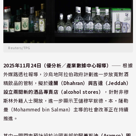
Reuters/TPG
2025年11月24日（優分析／產業數據中心報導）
⸺ 根據
外媒路透社報導，沙烏地阿拉伯政府計劃進一步放寬對酒
精飲品的管制，擬於
達蘭（Dhahran）與吉達（Jeddah）
設立兩間新的
酒品專賣店（alcohol stores）
，針對非穆
斯林外籍人士開放，進一步顯示王儲穆罕默德・本・薩勒
曼（Mohammed bin Salman）主導的社會改革正在持續
推進。
其中一間門市預計設於沙國東部的
阿美石油（Aramco）園