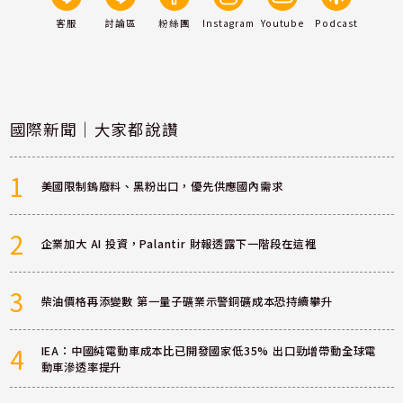
客服
討論區
粉絲團
Instagram
Youtube
Podcast
國際新聞｜大家都說讚
1
美國限制鎢廢料、黑粉出口，優先供應國內需求
2
企業加大 AI 投資，Palantir 財報透露下一階段在這裡
3
柴油價格再添變數 第一量子礦業示警銅礦成本恐持續攀升
4
IEA：中國純電動車成本比已開發國家低35% 出口勁增帶動全球電
動車滲透率提升