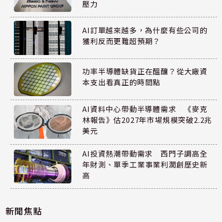
壓力
AI訂單越來越多，為什麼有些公司的
獲利反而更難超預期？
功率半導體缺貨正在醞釀？從大廠資
本支出看真正的時間點
AI資料中心帶動半導體需求 《麥克
林報告》估2027年市場規模突破2.2兆
美元
AI投資熱潮帶動需求 西門子調高全
年財測、單季工業事業利潤創歷史新
高
新聞焦點