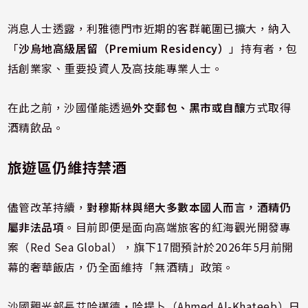
消息人士透露，利雅德門市近期的客群範圍已擴大，納入
「
沙烏地高級居留（Premium Residency）
」持有者，包
括創業家、重要投資人及高技能專業人士。
在此之前，沙國僅能透過
外交郵包、黑市或自釀
方式取得
酒精飲品。
旅遊區仍維持禁酒
儘管改革持續，
對穆斯林與絕大多數本國人而言，酒精仍
屬非法品項
。目前即便是面向高端旅客的紅海觀光開發專
案（Red Sea Global），旗下17間預計於2026年5月前開
幕的奢華飯店，仍全面維持「無酒精」政策。
沙國觀光部長艾哈邁德・哈提卜（Ahmed Al-Khateeb）日