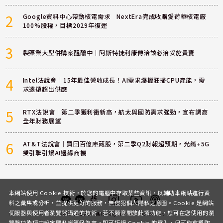
2
Google資料中心帶動核電需求 NextEra完成收購愛荷華核電廠
100%股權，目標2029年復運
3
製藥業大型併購案醞釀中｜阿斯特捷利康傳洽談必治妥施貴寶
4
Intel法說會｜15年最佳營收成長！AI需求爆棚狂掃CPU產能，需
求遠遠超出供應
5
RTX法說會｜第二季獲利衝新高，航太與國防需求強勁，宣布調高
全年財務展望
6
AT&T法說會｜買回百億庫藏股，第二季Q2財報超預期，光纖+5G
雙引擎引爆AI邊緣商機
本網站使用 Cookie 技術，於您的電腦中存取某些資訊，以輔助本網站進行資
料之彙集或分析，並提供更好的服務，無侵犯個人隱私之意圖。Cookie 是網站
伺服器與使用者瀏覽器溝通的技術，若不願意開放此項功能，您可在您使用的瀏
客服
討論區
粉絲團
Instagram
Youtube
Podcast
覽器功能項中設定隱私權等級為高，即可拒絕 Cookie 的寫入，但可能會導致