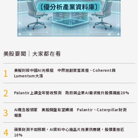
美股要聞｜大家都在看
1
美擬封殺中國AI光模組 中際旭創首當其衝、Coherent與
Lumentum大漲
2
Palantir上調全年營收預測 政府與企業AI需求推升股價飆逾20%
3
AI概念股領軍 美股開盤有望續揚 Palantir、Caterpillar財測
報喜
4
蘋果財測不如預期，AI資料中心搶晶片拖累供應鏈，股價重挫近
10%