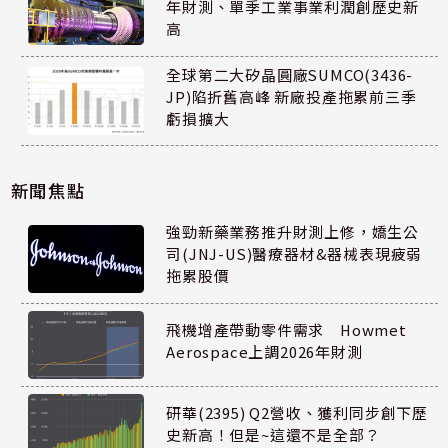
年財測、單季工業事業利潤創歷史新
高
全球第二大矽晶圓廠SUMCO(3436-
JP)陷折舊高峰 新廠投產拖累前三季
虧損擴大
新聞焦點
強勁新藥業務推升財測上修，嬌生公
司(JNJ-US)醫療器材&器械表現疲弱
拖累股價
飛機增產帶動零件需求 Howmet
Aerospace上調2026年財測
研華(2395) Q2營收、獲利同步創下歷
史新高！但是~這還不是全部？