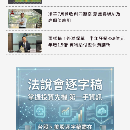
凌華7月營收創同期高 聚焦邊緣AI及
高價值應用
兩樣情！外溢保單上半年狂銷488億元
年增1.5倍 實物給付型保費腰斬