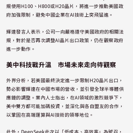
規使用H100、H800或H20晶片，將進一步推動美國政
府加強限制，避免中國企業在AI技術上突飛猛進。
輝達發言人表示，公司一向嚴格遵守美國政府的相關法
規，對於是否再次調整AI晶片出口政策，仍在觀察政府
進一步動作。
美中科技戰升溫 市場未來走向待觀察
外界分析，若美國最終決定進一步限制H20晶片出口，
勢必影響輝達在中國市場的營收，並引發全球半導體供
應鏈的調整。業內人士指出，在AI領域的激烈競爭下，
美中雙方都可能加碼投資，並深化與各自盟友的合作，
以鞏固在高端運算與AI技術的領導地位。
此外，DeepSeek此次以「低成本、高效率」為號召，