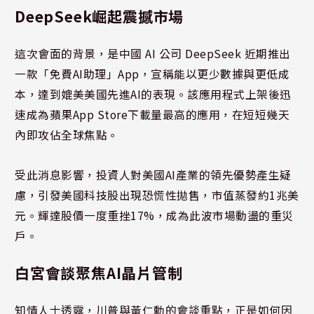
DeepSeek崛起震撼市場
這次會面的背景，是中國 AI 公司 DeepSeek 近期推出
一款「免費AI助理」App，宣稱能以更少數據與更低成
本，達到媲美美國先進AI的表現。該應用程式上架後迅
速成為蘋果App Store下載量最高的應用，在短短幾天
內即攻佔全球焦點。
受此消息影響，投資人對美國AI產業的領先優勢產生疑
慮，引發美國科技股出現恐慌性拋售，市值蒸發約1兆美
元。輝達股價一度重挫17%，成為此波市場動盪的重災
戶。
白宮會談聚焦AI晶片管制
知情人士透露，川普與黃仁勳的會談重點，正是如何因