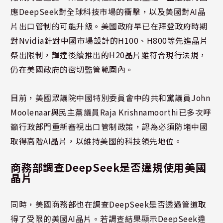
應DeepSeek對全球科技市場的衝擊，以及美國對AI晶
片出口管制的可能升級。美國政府早已在拜登政府時期
對Nvidia針對中國市場設計的H100、H800等先進晶片
祭出限制，輝達後續推出的H20晶片雖符合現行法規，
仍在美國政府的密切監管範圍內。
目前，美國眾議院中國特別委員會中的共和黨議員John
Moolenaar與民主黨議員Raja Krishnamoorthi已多次呼
籲行政部門重新審視出口管制政策，認為必須防堵中國
取得高階AI晶片，以維持美國的科技領先地位。
商務部調查DeepSeek是否違規使用美國
晶片
同時，美國商務部也在調查DeepSeek是否透過管道取
得了受限的美國AI晶片。若調查結果顯示DeepSeek違