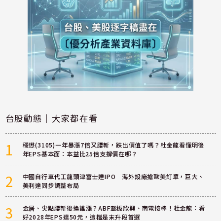
台股動態｜大家都在看
1
穩懋(3105)一年暴漲7倍又腰斬，跌出價值了嗎？杜金龍看懂明後
年EPS基本面：本益比25倍支撐價在哪？
2
中國自行車代工龍頭津富士達IPO 海外設廠搶歐美訂單，巨大、
美利達同步調整布局
3
金居、尖點腰斬後換誰漲？ABF載板欣興、南電接棒！杜金龍：看
好2028年EPS達50元，這檔是末升段首選