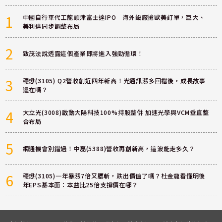
1
中國自行車代工龍頭津富士達IPO 海外設廠搶歐美訂單，巨大、
美利達同步調整布局
2
致茂法說透露這個產業即將進入強勁循環！
3
穩懋(3105) Q2營收創近四年新高！光通訊漲多回檔後，成長故事
還在嗎？
4
大立光(3008)啟動大陽科技100%持股整併 加速光學與VCM垂直整
合布局
5
網通機會別錯過！中磊(5388)營收再創新高，這波能走多久？
6
穩懋(3105)一年暴漲7倍又腰斬，跌出價值了嗎？杜金龍看懂明後
年EPS基本面：本益比25倍支撐價在哪？