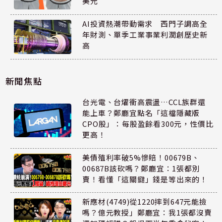
美元
AI投資熱潮帶動需求 西門子調高全
年財測、單季工業事業利潤創歷史新
高
新聞焦點
台光電、台燿衝高震盪…CCL族群還
能上車？鄭廳宜點名「這檔隱藏版
CPO股」：每股盈餘看300元，性價比
更高！
美債殖利率破5%慘賠！00679B、
00687B該砍嗎？鄭廳宜：1張都別
賣！看懂「這關鍵」錢是等出來的！
新應材(4749)從1220摔到647元能撿
嗎？億元教授」鄭廳宜：我1張都沒賣