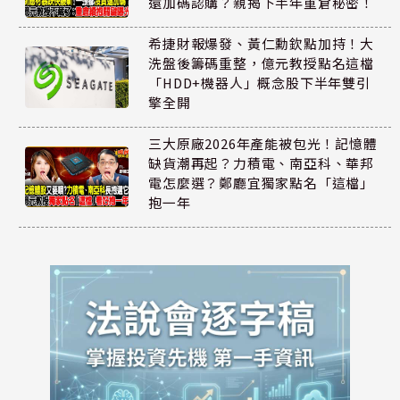
還加碼認購？親揭下半年重倉秘密！
希捷財報爆發、黃仁勳欽點加持！大
洗盤後籌碼重整，億元教授點名這檔
「HDD+機器人」概念股下半年雙引
擎全開
三大原廠2026年產能被包光！記憶體
缺貨潮再起？力積電、南亞科、華邦
電怎麼選？鄭廳宜獨家點名「這檔」
抱一年