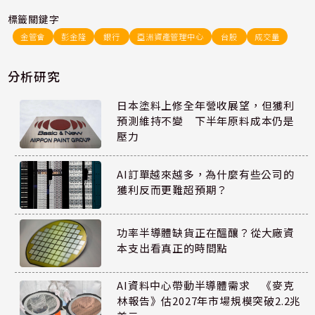
標籤關鍵字
金管會
彭金隆
銀行
亞洲資產管理中心
台股
成交量
分析研究
日本塗料上修全年營收展望，但獲利
預測維持不變 下半年原料成本仍是
壓力
AI訂單越來越多，為什麼有些公司的
獲利反而更難超預期？
功率半導體缺貨正在醞釀？從大廠資
本支出看真正的時間點
AI資料中心帶動半導體需求 《麥克
林報告》估2027年市場規模突破2.2兆