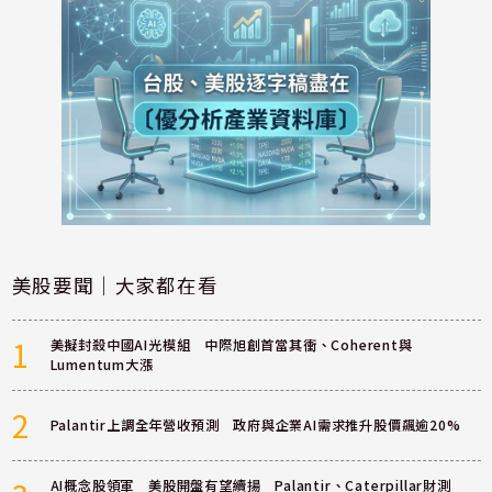
美股要聞｜大家都在看
1
美擬封殺中國AI光模組 中際旭創首當其衝、Coherent與
Lumentum大漲
2
Palantir上調全年營收預測 政府與企業AI需求推升股價飆逾20%
AI概念股領軍 美股開盤有望續揚 Palantir、Caterpillar財測