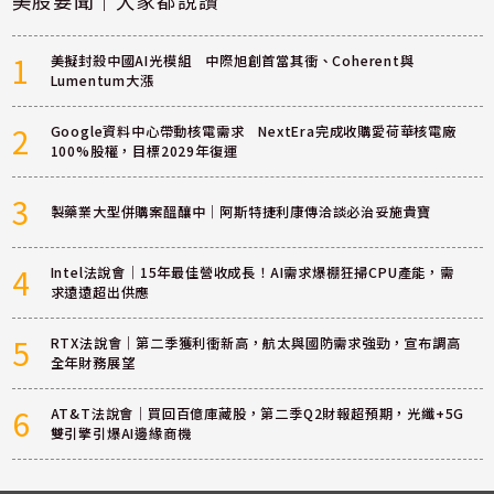
美股要聞｜大家都說讚
1
美擬封殺中國AI光模組 中際旭創首當其衝、Coherent與
Lumentum大漲
2
Google資料中心帶動核電需求 NextEra完成收購愛荷華核電廠
100%股權，目標2029年復運
3
製藥業大型併購案醞釀中｜阿斯特捷利康傳洽談必治妥施貴寶
4
Intel法說會｜15年最佳營收成長！AI需求爆棚狂掃CPU產能，需
求遠遠超出供應
5
RTX法說會｜第二季獲利衝新高，航太與國防需求強勁，宣布調高
全年財務展望
6
AT&T法說會｜買回百億庫藏股，第二季Q2財報超預期，光纖+5G
雙引擎引爆AI邊緣商機