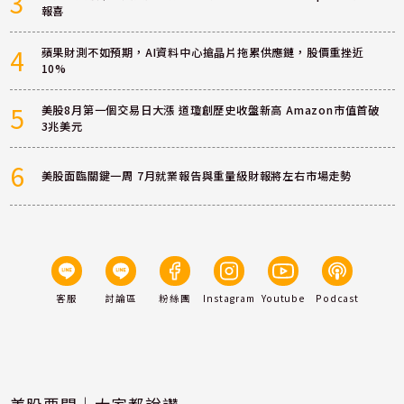
3
報喜
4
蘋果財測不如預期，AI資料中心搶晶片拖累供應鏈，股價重挫近
10%
5
美股8月第一個交易日大漲 道瓊創歷史收盤新高 Amazon市值首破
3兆美元
6
美股面臨關鍵一周 7月就業報告與重量級財報將左右市場走勢
客服
討論區
粉絲團
Instagram
Youtube
Podcast