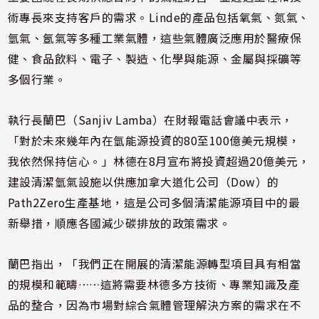
術專長
來支持客戶的需求。Linde的產品包括氧氣、氮氣、
氫氣、氬氣等多種工業氣體，這些氣體廣泛應用於
醫療保
健、食品飲料、電子、製造、化學與能源、金屬與採礦
等
多個行業。
執行長蘭巴（Sanjiv Lamba）在財報電話會議中表示，
「對於未來幾年內在氫能源投資的80至100億美元規模，
我依然保持信心。」林德在8月宣布將投資超過20億美元，
建設清潔氫氣設施以供應加拿大道化公司（Dow）的
Path2Zero生產基地，這是公司多個清潔能源項目中的最
新舉措，順應各國減少碳排放的政策需求。
蘭巴指出，「我們正在開展的清潔能源轉型項目具有相當
的規模和範疇……這將需要林德多方技術、專業知識及產
品的整合，因為市場對綜合氣體管理解決方案的需求在不