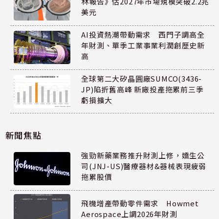
林報告》估2027年市場規模突破2.2兆
美元
AI投資熱潮帶動需求 西門子調高全
年財測、單季工業事業利潤創歷史新
高
全球第二大矽晶圓廠SUMCO(3436-
JP)陷折舊高峰 新廠投產拖累前三季
虧損擴大
新聞焦點
強勁新藥業務推升財測上修，嬌生公
司(JNJ-US)醫療器材&器械表現疲弱
拖累股價
飛機增產帶動零件需求 Howmet
Aerospace上調2026年財測