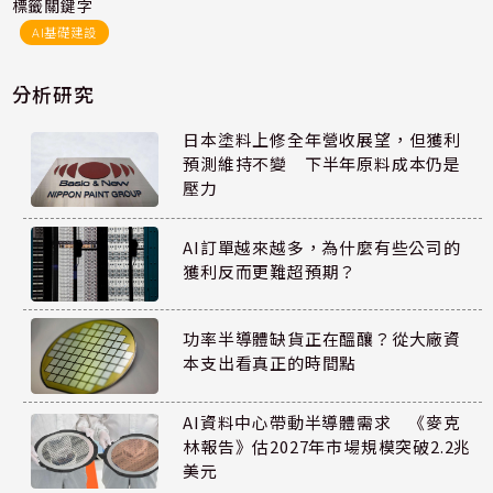
標籤關鍵字
AI基礎建設
分析研究
日本塗料上修全年營收展望，但獲利
預測維持不變 下半年原料成本仍是
壓力
AI訂單越來越多，為什麼有些公司的
獲利反而更難超預期？
功率半導體缺貨正在醞釀？從大廠資
本支出看真正的時間點
AI資料中心帶動半導體需求 《麥克
林報告》估2027年市場規模突破2.2兆
美元