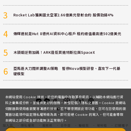
3
Rocket Lab獲美國太空軍2.66億美元發射合約 股價勁揚4%
4
傳輝達就是Hut 8德州AI資料中心租戶 租約總值最高達502億美元
5
木頭姐逆勢加碼！ARK逢低買進特斯拉與SpaceX
6
亞馬遜大刀闊斧調整AI策略 暫停Nova模型研發、直攻下一代基
礎模型
本網站使用 Cookie 技術，於您的電腦中存取某些資訊，以輔助本網站進行資
料之彙集或分析，並提供更好的服務，無侵犯個人隱私之意圖。Cookie 是網站
伺服器與使用者瀏覽器溝通的技術，若不願意開放此項功能，您可在您使用的瀏
客服
討論區
粉絲團
Instagram
Youtube
Podcast
覽器功能項中設定隱私權等級為高，即可拒絕 Cookie 的寫入，但可能會導致
本網站之部分或全部功能無法正常執行。
加入我
隱私權政
服務條
合作提
聯絡我
場地租
訂閱電子
們
策
款
案
們
借
報