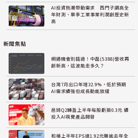
AI投資熱潮帶動需求 西門子調高全
年財測、單季工業事業利潤創歷史新
高
新聞焦點
網通機會別錯過！中磊(5388)營收再
創新高，這波能走多久？
台灣7月出口年增32.9%，低於預期
AI需求續強但成長動能放緩
邑錡Q2轉盈上半年每股虧損0.3元 續
投入AI視覺產品開發
和椿上半年EPS達1.92元賺逾去年全