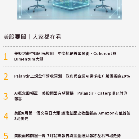
美股要聞｜大家都在看
1
美擬封殺中國AI光模組 中際旭創首當其衝、Coherent與
Lumentum大漲
2
Palantir上調全年營收預測 政府與企業AI需求推升股價飆逾20%
3
AI概念股領軍 美股開盤有望續揚 Palantir、Caterpillar財測
報喜
4
美股8月第一個交易日大漲 道瓊創歷史收盤新高 Amazon市值首破
3兆美元
5
美股面臨關鍵一周 7月就業報告與重量級財報將左右市場走勢