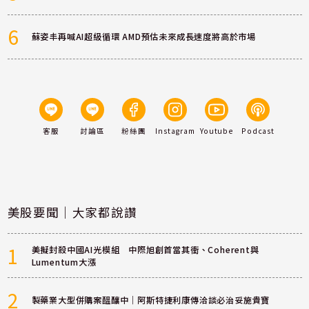
6
蘇姿丰再喊AI超級循環 AMD預估未來成長速度將高於市場
客服
討論區
粉絲團
Instagram
Youtube
Podcast
美股要聞｜大家都說讚
1
美擬封殺中國AI光模組 中際旭創首當其衝、Coherent與
Lumentum大漲
2
製藥業大型併購案醞釀中｜阿斯特捷利康傳洽談必治妥施貴寶