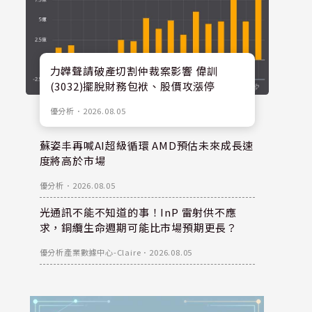
力韡聲請破產切割仲裁案影響 偉訓
(3032)擺脫財務包袱、股價攻漲停
優分析
．
2026.08.05
蘇姿丰再喊AI超級循環 AMD預估未來成長速
度將高於市場
優分析
．
2026.08.05
光通訊不能不知道的事！InP 雷射供不應
求，銅纜生命週期可能比市場預期更長？
優分析產業數據中心-Claire
．
2026.08.05