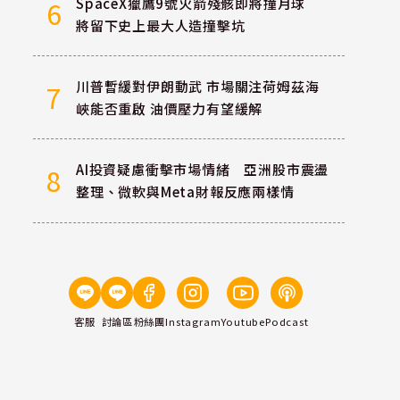
SpaceX獵鷹9號火箭殘骸即將撞月球
6
將留下史上最大人造撞擊坑
川普暫緩對伊朗動武 市場關注荷姆茲海
7
峽能否重啟 油價壓力有望緩解
AI投資疑慮衝擊市場情緒 亞洲股市震盪
8
整理、微軟與Meta財報反應兩樣情
客服
討論區
粉絲團
Instagram
Youtube
Podcast