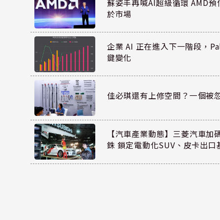
蘇姿丰再喊AI超級循環 AMD
於市場
企業 AI 正在進入下一階段，Pal
鍵變化
佳必琪還有上修空間？一個被
【汽車產業動態】三菱汽車加碼
銖 鎖定電動化SUV、皮卡出口