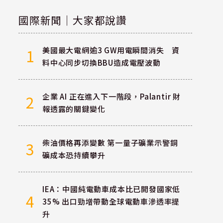
國際新聞｜大家都說讚
美國最大電網逾3 GW用電瞬間消失 資
1
料中心同步切換BBU造成電壓波動
企業 AI 正在進入下一階段，Palantir 財
2
報透露的關鍵變化
柴油價格再添變數 第一量子礦業示警銅
3
礦成本恐持續攀升
IEA：中國純電動車成本比已開發國家低
4
35% 出口勁增帶動全球電動車滲透率提
升