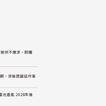
雷射供不應求，銅纜
？
績超預期，背後透露這件事
電池產能 2028年後