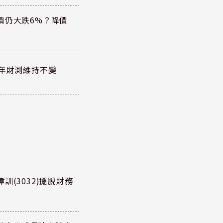
價仍大跌6%？降價
全年財測維持不變
訓(3032)擺脫財務