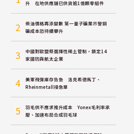
升 在地供應鏈已供貨逾1億顆零組件
柴油價格再添變數 第一量子礦業示警銅
2
礦成本恐持續攀升
中國對歐盟祭選擇性稀土管制，鎖定14
3
家國防與航太企業
美軍飛彈庫存告急 洛克希德馬丁、
4
Rheinmetall接急單
羽毛供不應求推升成本 Yonex毛利率承
5
壓、加速布局合成羽毛球