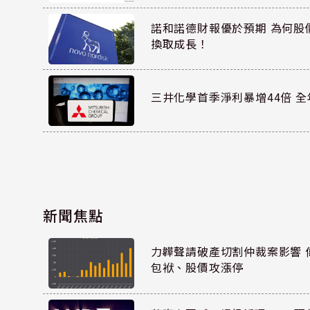
諾和諾德財報優於預期 為何股
換取成長！
三井化學首季淨利暴增44倍 
新聞焦點
力韡聲請破產切割仲裁案影響 偉
包袱、股價攻漲停