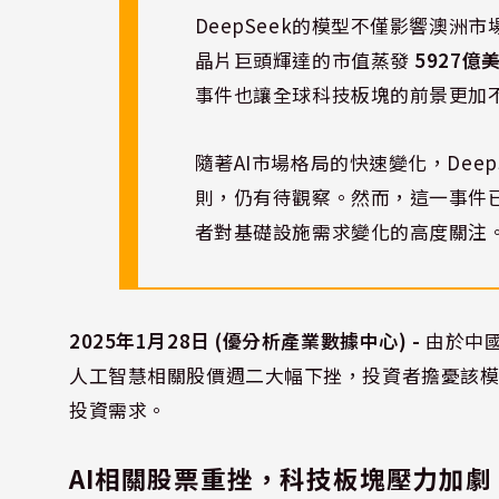
DeepSeek的模型不僅影響澳
晶片巨頭輝達的市值蒸發
5927億
事件也讓全球科技板塊的前景更加
隨著AI市場格局的快速變化，Dee
則，仍有待觀察。然而，這一事件
者對基礎設施需求變化的高度關注
2025年1月28日 (優分析產業數據中心) -
由於中國
人工智慧相關股價週二大幅下挫，投資者擔憂該模
投資需求。
AI相關股票重挫，科技板塊壓力加劇