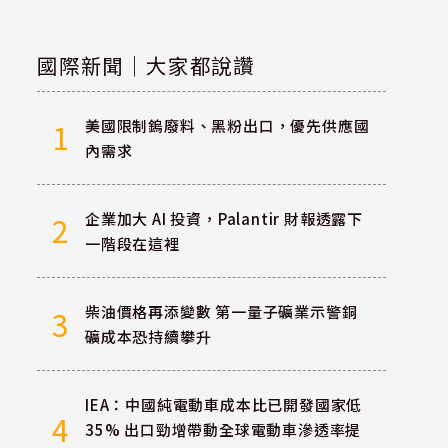
國際新聞｜大家都說讚
美國限制鎢廢料、黑粉出口，優先供應國
1
內需求
企業加大 AI 投資，Palantir 財報透露下
2
一階段在這裡
柴油價格再添變數 第一量子礦業示警銅
3
礦成本恐持續攀升
IEA：中國純電動車成本比已開發國家低
4
35% 出口勁增帶動全球電動車滲透率提