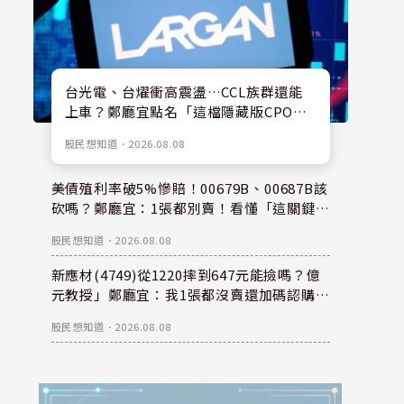
台光電、台燿衝高震盪…CCL族群還能
上車？鄭廳宜點名「這檔隱藏版CPO
股」：每股盈餘看300元，性價比更高！
股民想知道
．
2026.08.08
美債殖利率破5%慘賠！00679B、00687B該
砍嗎？鄭廳宜：1張都別賣！看懂「這關鍵」
錢是等出來的！
股民想知道
．
2026.08.08
新應材(4749)從1220摔到647元能撿嗎？億
元教授」鄭廳宜：我1張都沒賣還加碼認購？
親揭下半年重倉秘密！
股民想知道
．
2026.08.08