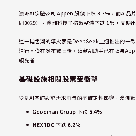
澳洲AI軟體公司
Appen
股價下跌
3.3%
，而AI晶
間0029）。澳洲科技子指數整體下跌
1%
，反映出
這一拋售潮的導火索是DeepSeek上週推出的
運行。僅在發布數日後，這款AI助手已在蘋果App 
領先者。
基礎設施相關股票受衝擊
受到AI基礎設施需求前景的不確定性影響，澳洲
Goodman Group
下跌
6.4%
NEXTDC
下跌
6.2%