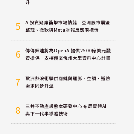
升
AI投資疑慮衝擊市場情緒 亞洲股市震盪
5
整理、微軟與Meta財報反應兩樣情
傳傳輝達將為OpenAI提供2500億美元融
6
資擔保 支持俄亥俄州大型資料中心計畫
歐洲熱浪衝擊供應鏈與通膨，空調、避險
7
需求同步升溫
三井不動產設熊本研發中心 布局實體AI
8
與下一代半導體技術