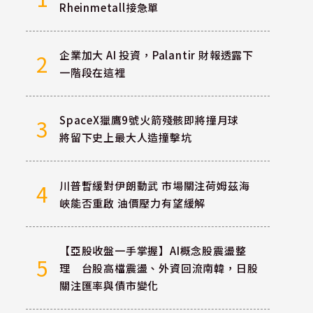
Rheinmetall接急單
企業加大 AI 投資，Palantir 財報透露下
2
一階段在這裡
SpaceX獵鷹9號火箭殘骸即將撞月球
3
將留下史上最大人造撞擊坑
川普暫緩對伊朗動武 市場關注荷姆茲海
4
峽能否重啟 油價壓力有望緩解
【亞股收盤一手掌握】AI概念股震盪整
5
理 台股高檔震盪、外資回流南韓，日股
關注匯率與債市變化