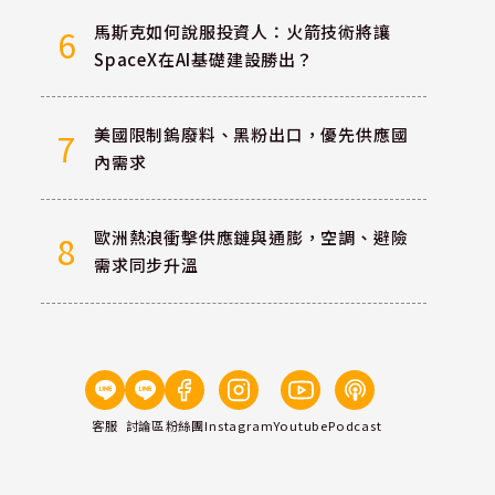
馬斯克如何說服投資人：火箭技術將讓
6
SpaceX在AI基礎建設勝出？
美國限制鎢廢料、黑粉出口，優先供應國
7
內需求
歐洲熱浪衝擊供應鏈與通膨，空調、避險
8
需求同步升溫
客服
討論區
粉絲團
Instagram
Youtube
Podcast