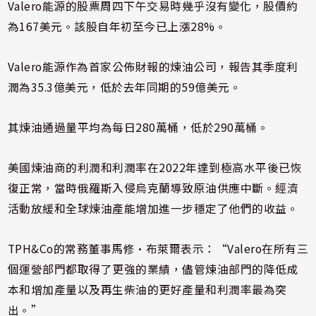
Valero能源的股票周四下午交易時幾乎沒有變化，股價約
為167美元。該股自年初至今已上漲28%。
Valero能源作為首家公佈財報的煉油公司，報告其季度利
潤為35.3億美元，低於去年同期的59億美元。
其煉油通過量平均為每日280萬桶，低於290萬桶。
美國煉油商的利潤和利潤率在2022年達到極高水平後已恢
復正常，當時俄羅斯入侵烏克蘭導致原油供應中斷。經濟
活動放緩和全球煉油產能增加進一步穩定了他們的收益。
TPH&Co的常務董事馬修·布萊爾表示：“Valero在所有三
個運營部門都取得了更強的業績，儘管煉油部門的降低成
本和增加產量以及再生柴油的更好產量和利潤率最為突
出。”