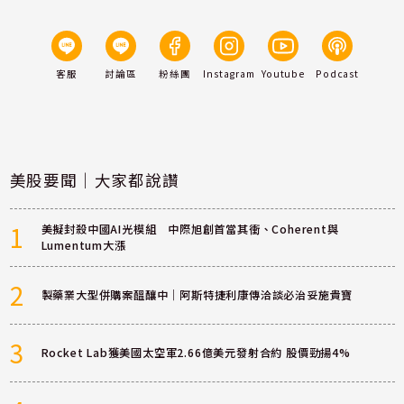
客服
討論區
粉絲團
Instagram
Youtube
Podcast
美股要聞｜大家都說讚
1
美擬封殺中國AI光模組 中際旭創首當其衝、Coherent與
Lumentum大漲
2
製藥業大型併購案醞釀中｜阿斯特捷利康傳洽談必治妥施貴寶
3
Rocket Lab獲美國太空軍2.66億美元發射合約 股價勁揚4%