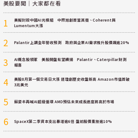
美股要聞｜大家都在看
1
美擬封殺中國AI光模組 中際旭創首當其衝、Coherent與
Lumentum大漲
2
Palantir上調全年營收預測 政府與企業AI需求推升股價飆逾20%
3
AI概念股領軍 美股開盤有望續揚 Palantir、Caterpillar財測
報喜
4
美股8月第一個交易日大漲 道瓊創歷史收盤新高 Amazon市值首破
3兆美元
5
蘇姿丰再喊AI超級循環 AMD預估未來成長速度將高於市場
6
SpaceX第二季資本支出暴增逾6倍 盤前股價重挫逾10%