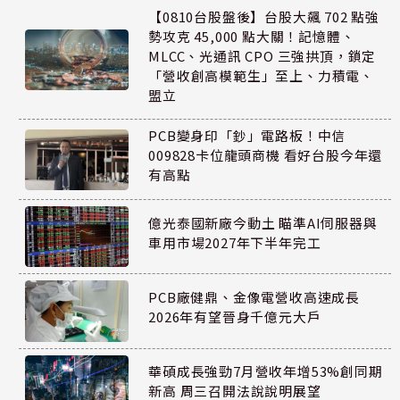
【0810台股盤後】台股大飆 702 點強
勢攻克 45,000 點大關！記憶體、
MLCC、光通訊 CPO 三強拱頂，鎖定
「營收創高模範生」至上、力積電、
盟立
PCB變身印「鈔」電路板！中信
009828卡位龍頭商機 看好台股今年還
有高點
億光泰國新廠今動土 瞄準AI伺服器與
車用市場2027年下半年完工
PCB廠健鼎、金像電營收高速成長
2026年有望晉身千億元大戶
華碩成長強勁7月營收年增53%創同期
新高 周三召開法說說明展望