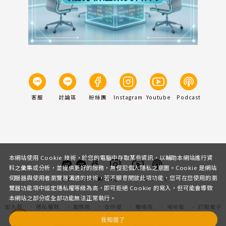
客服
討論區
粉絲團
Instagram
Youtube
Podcast
本網站使用 Cookie 技術，於您的電腦中存取某些資訊，以輔助本網站進行資
料之彙集或分析，並提供更好的服務，無侵犯個人隱私之意圖。Cookie 是網站
伺服器與使用者瀏覽器溝通的技術，若不願意開放此項功能，您可在您使用的瀏
客服
討論區
粉絲團
Instagram
Youtube
Podcast
覽器功能項中設定隱私權等級為高，即可拒絕 Cookie 的寫入，但可能會導致
本網站之部分或全部功能無法正常執行。
加入我
隱私權政
服務條
合作提
聯絡我
場地租
訂閱電子
們
策
款
案
們
借
報
我知道了
優分析 UAnalyze 商拓財經有限公司 © 2025