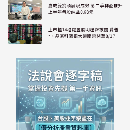
嘉威雙箭頭展現成效 第二季轉盈推升
上半年每股純益0.68元
上市櫃14檔處置股明起齊被關 愛普
*、晶豪科漲很大遭關禁閉至8/17