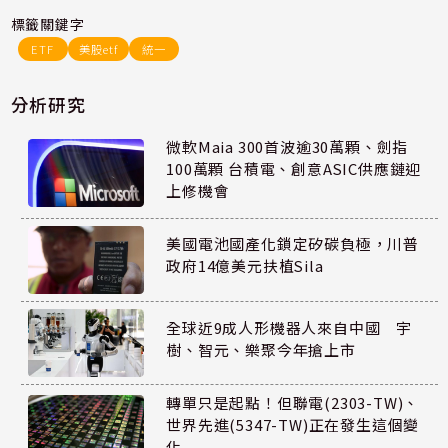
標籤關鍵字
ETF
美股etf
統一
分析研究
微軟Maia 300首波逾30萬顆、劍指
100萬顆 台積電、創意ASIC供應鏈迎
上修機會
美國電池國產化鎖定矽碳負極，川普
政府14億美元扶植Sila
全球近9成人形機器人來自中國 宇
樹、智元、樂聚今年搶上市
轉單只是起點！但聯電(2303-TW)、
世界先進(5347-TW)正在發生這個變
化