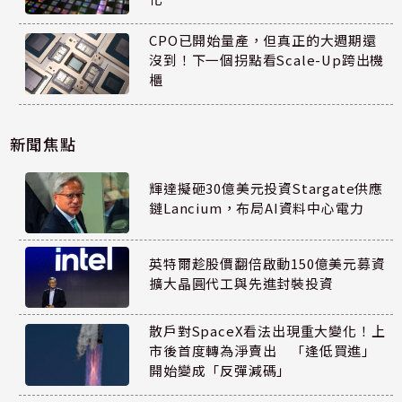
CPO已開始量產，但真正的大週期還
沒到！下一個拐點看Scale-Up跨出機
櫃
新聞焦點
輝達擬砸30億美元投資Stargate供應
鏈Lancium，布局AI資料中心電力
英特爾趁股價翻倍啟動150億美元募資
擴大晶圓代工與先進封裝投資
散戶對SpaceX看法出現重大變化！上
市後首度轉為淨賣出 「逢低買進」
開始變成「反彈減碼」