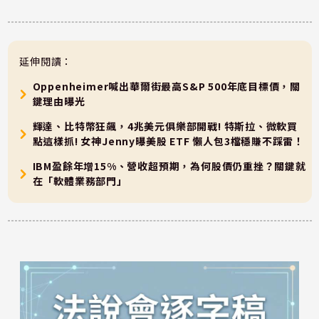
延伸閱讀：
Oppenheimer喊出華爾街最高S&P 500年底目標價，關
鍵理由曝光
輝達、比特幣狂飆，4兆美元俱樂部開戰! 特斯拉、微軟買
點這樣抓! 女神Jenny曝美股 ETF 懶人包3檔穩賺不踩雷！
IBM盈餘年增15%、營收超預期，為何股價仍重挫？關鍵就
在「軟體業務部門」