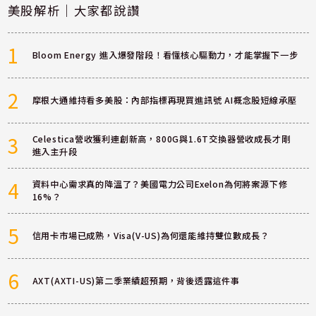
美股解析｜大家都說讚
1
Bloom Energy 進入爆發階段！看懂核心驅動力，才能掌握下一步
2
摩根大通維持看多美股：內部指標再現買進訊號 AI概念股短線承壓
3
Celestica營收獲利連創新高，800G與1.6T交換器營收成長才剛
進入主升段
4
資料中心需求真的降溫了？美國電力公司Exelon為何將案源下修
16%？
5
信用卡市場已成熟，Visa(V-US)為何還能維持雙位數成長？
6
AXT(AXTI-US)第二季業績超預期，背後透露這件事