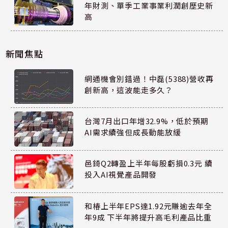
年財測、單季工業事業利潤創歷史新
高
新聞焦點
網通機會別錯過！中磊(5388)營收再
創新高，這波能走多久？
台灣7月出口年增32.9%，低於預期
AI需求續強但成長動能放緩
邑錡Q2轉盈上半年每股虧損0.3元 續
投入AI視覺產品開發
和椿上半年EPS達1.92元賺逾去年全
年9成 下半年將提升高毛利產品比重