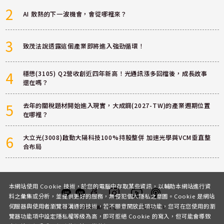
2
AI 散熱的下一波機會，會從哪裡來？
3
致茂法說透露這個產業即將進入強勁循環！
4
穩懋(3105) Q2營收創近四年新高！光通訊漲多回檔後，成長故事
還在嗎？
5
去年的關稅題材開始進入現實，大成鋼(2027-TW)的產業週期位置
在哪裡？
6
大立光(3008)啟動大陽科技100%持股整併 加速光學與VCM垂直整
合布局
本網站使用 Cookie 技術，於您的電腦中存取某些資訊，以輔助本網站進行資
料之彙集或分析，並提供更好的服務，無侵犯個人隱私之意圖。Cookie 是網站
伺服器與使用者瀏覽器溝通的技術，若不願意開放此項功能，您可在您使用的瀏
客服
討論區
粉絲團
Instagram
Youtube
Podcast
覽器功能項中設定隱私權等級為高，即可拒絕 Cookie 的寫入，但可能會導致