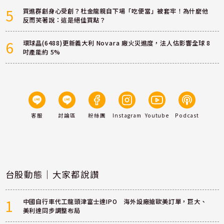
5
買進群創身心受創？杜金龍親自下場「吃便當」被套牢！為什麼他
反而笑著說：這是絕佳買點？
6
環球晶(6488)更新義大利 Novara 廠火災進度，法人估影響全球 8
吋產能約 5%
客服
討論區
粉絲團
Instagram
Youtube
Podcast
台股動態｜大家都說讚
1
中國自行車代工龍頭津富士達IPO 海外設廠搶歐美訂單，巨大、
美利達同步調整布局