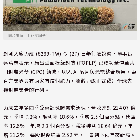
圖片來源：由鉅亨網提供
封測大廠力成 (6239-TW) 今 (27) 日舉行法說會，董事長
蔡篤恭表示，扇出型面板級封裝 (FOPLP) 已成功延伸至共
同封裝光學 (CPO) 領域，切入 AI 晶片與光電整合應用，更
直言業界只有兩家有這個能力，象徵力成正式躍升全球先
進封裝業者的行列。
力成去年第四季受惠記憶體需求湧現，營收達到 214.07 億
元，季增 7.2%，毛利率 18.6%，季增 2.5 個百分點，營益
率 12.6%，年增 2.3 個百分點，稅後純益 18.64 億元，年
增 21.2%，每股稅後純益 2.52 元，一舉創下兩年來新高。