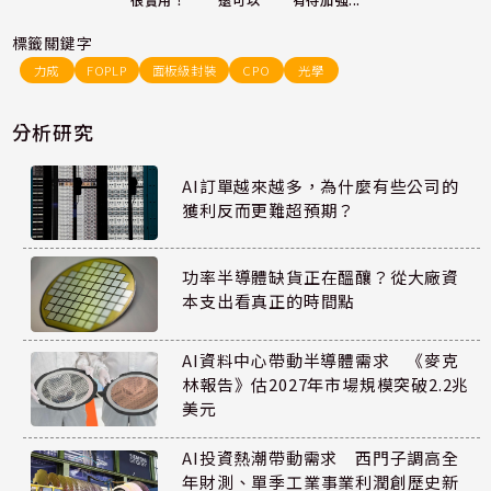
還可以
很實用！
有待加強...
標籤關鍵字
力成
FOPLP
面板級封裝
CPO
光學
分析研究
AI訂單越來越多，為什麼有些公司的
獲利反而更難超預期？
功率半導體缺貨正在醞釀？從大廠資
本支出看真正的時間點
AI資料中心帶動半導體需求 《麥克
林報告》估2027年市場規模突破2.2兆
美元
AI投資熱潮帶動需求 西門子調高全
年財測、單季工業事業利潤創歷史新