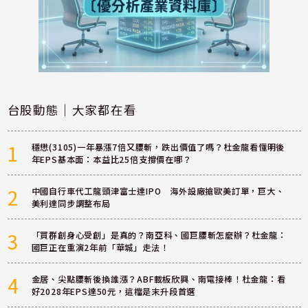
台股動態｜大家都在看
1
穩懋(3105)一年暴漲7倍又腰斬，跌出價值了嗎？杜金龍看懂明後
年EPS基本面：本益比25倍支撐價在哪？
2
中國自行車代工龍頭津富士達IPO 海外設廠搶歐美訂單，巨大、
美利達同步調整布局
3
「買群創身心受創」是真的？南亞科、國巨腰斬怎麼辦？杜金龍：
國巨正在重演2年前「華城」走法！
4
金居、尖點腰斬後換誰漲？ABF載板欣興、南電接棒！杜金龍：看
好2028年EPS達50元，這檔是末升段首選