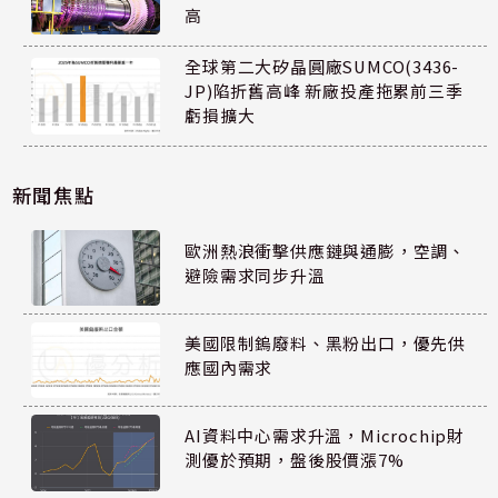
高
全球第二大矽晶圓廠SUMCO(3436-
JP)陷折舊高峰 新廠投產拖累前三季
虧損擴大
新聞焦點
歐洲熱浪衝擊供應鏈與通膨，空調、
避險需求同步升溫
美國限制鎢廢料、黑粉出口，優先供
應國內需求
AI資料中心需求升溫，Microchip財
測優於預期，盤後股價漲7%