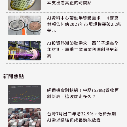
本支出看真正的時間點
AI資料中心帶動半導體需求 《麥克
林報告》估2027年市場規模突破2.2兆
美元
AI投資熱潮帶動需求 西門子調高全
年財測、單季工業事業利潤創歷史新
高
新聞焦點
網通機會別錯過！中磊(5388)營收再
創新高，這波能走多久？
台灣7月出口年增32.9%，低於預期
AI需求續強但成長動能放緩