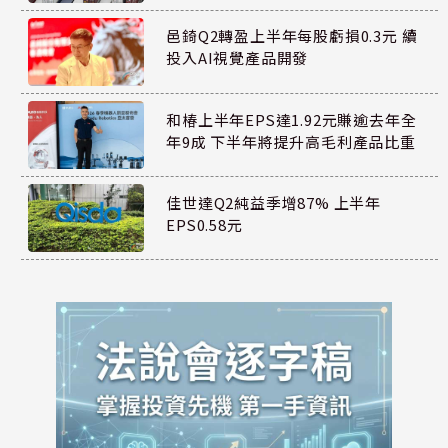
邑錡Q2轉盈上半年每股虧損0.3元 續
投入AI視覺產品開發
和椿上半年EPS達1.92元賺逾去年全
年9成 下半年將提升高毛利產品比重
佳世達Q2純益季增87% 上半年
EPS0.58元