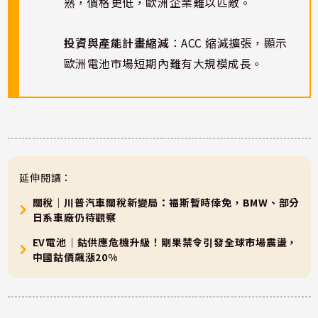
熟，價格更低，歐洲企業難以匹敵。
投資與產能計畫縮減
：ACC 縮減擴張，顯示
歐洲電池市場短期內難有大規模成長。
延伸閱讀：
關稅｜川普汽車關稅新變局：福斯暫時倖免，BMW、部分
日系車廠仍待觀察
EV電池｜鈷供應危機升級！剛果禁令引發全球市場震盪，
中國鈷價飆漲20%