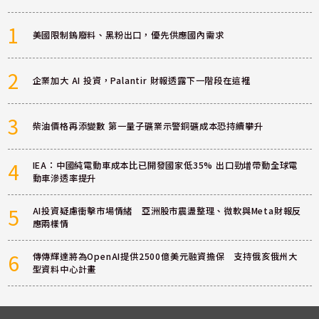
1
美國限制鎢廢料、黑粉出口，優先供應國內需求
2
企業加大 AI 投資，Palantir 財報透露下一階段在這裡
3
柴油價格再添變數 第一量子礦業示警銅礦成本恐持續攀升
4
IEA：中國純電動車成本比已開發國家低35% 出口勁增帶動全球電
動車滲透率提升
5
AI投資疑慮衝擊市場情緒 亞洲股市震盪整理、微軟與Meta財報反
應兩樣情
6
傳傳輝達將為OpenAI提供2500億美元融資擔保 支持俄亥俄州大
型資料中心計畫