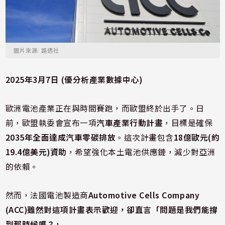
圖片來源: 路透社
2025年3月7日 (優分析產業數據中心)
歐洲電池產業正在與時間賽跑，而歐盟終於出手了。日
前，歐盟執委會宣布一項
汽車產業行動計畫
，目標是確保
2035年全面達成汽車零碳排放
。這次計畫包含
18億歐元(約
19.4億美元)資助
，希望強化本土電池供應鏈，減少對亞洲
的依賴。
然而，法國電池製造商
Automotive Cells Company
(ACC)
雖然對這項計畫表示歡迎，卻直言
「問題是我們能撐
到那時候嗎？」