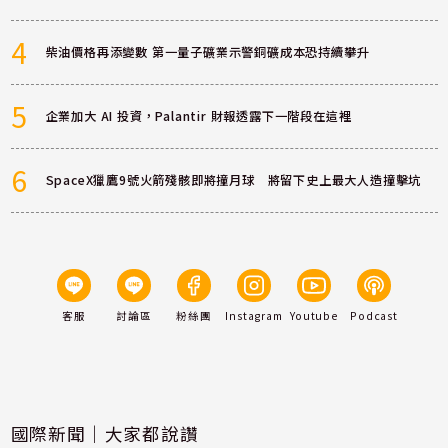
4
柴油價格再添變數 第一量子礦業示警銅礦成本恐持續攀升
5
企業加大 AI 投資，Palantir 財報透露下一階段在這裡
6
SpaceX獵鷹9號火箭殘骸即將撞月球 將留下史上最大人造撞擊坑
客服
討論區
粉絲團
Instagram
Youtube
Podcast
國際新聞｜大家都說讚