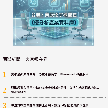
國際新聞｜大家都在看
1
美軍飛彈庫存告急 洛克希德馬丁、Rheinmetall接急單
2
蘋果證實台積電Arizona廠產能快速提升 在地供應鏈已供貨逾1
億顆零組件
3
中國對歐盟祭選擇性稀土管制，鎖定14家國防與航太企業