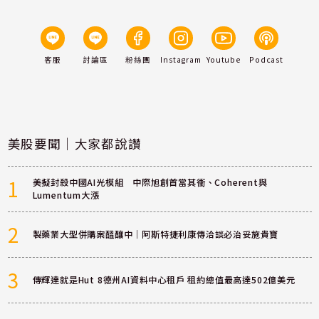
客服
討論區
粉絲團
Instagram
Youtube
Podcast
美股要聞｜大家都說讚
1
美擬封殺中國AI光模組 中際旭創首當其衝、Coherent與
Lumentum大漲
2
製藥業大型併購案醞釀中｜阿斯特捷利康傳洽談必治妥施貴寶
3
傳輝達就是Hut 8德州AI資料中心租戶 租約總值最高達502億美元