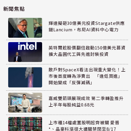
新聞焦點
輝達擬砸30億美元投資Stargate供應
鏈Lancium，布局AI資料中心電力
英特爾趁股價翻倍啟動150億美元募資
擴大晶圓代工與先進封裝投資
散戶對SpaceX看法出現重大變化！上
市後首度轉為淨賣出 「逢低買進」
開始變成「反彈減碼」
嘉威雙箭頭展現成效 第二季轉盈推升
上半年每股純益0.68元
上市櫃14檔處置股明起齊被關 愛普
*、晶豪科漲很大遭關禁閉至8/17