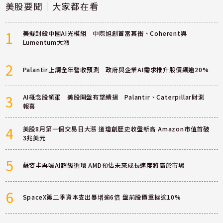
美股要聞｜大家都在看
1
美擬封殺中國AI光模組 中際旭創首當其衝、Coherent與
Lumentum大漲
2
Palantir上調全年營收預測 政府與企業AI需求推升股價飆逾20%
3
AI概念股領軍 美股開盤有望續揚 Palantir、Caterpillar財測
報喜
4
美股8月第一個交易日大漲 道瓊創歷史收盤新高 Amazon市值首破
3兆美元
5
蘇姿丰再喊AI超級循環 AMD預估未來成長速度將高於市場
6
SpaceX第二季資本支出暴增逾6倍 盤前股價重挫逾10%