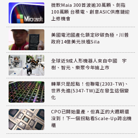
微軟Maia 300首波逾30萬顆、劍指
100萬顆 台積電、創意ASIC供應鏈迎
上修機會
美國電池國產化鎖定矽碳負極，川普
政府14億美元扶植Sila
全球近9成人形機器人來自中國 宇
樹、智元、樂聚今年搶上市
轉單只是起點！但聯電(2303-TW)、
世界先進(5347-TW)正在發生這個變
化
CPO已開始量產，但真正的大週期還
沒到！下一個拐點看Scale-Up跨出機
櫃