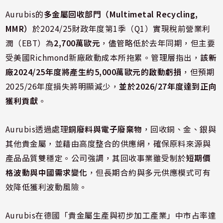
Aurubis的
多金屬回收部門（Multimetal Recycling,
MMR）
於2024/25財政年度第1季（Q1）實現稅前營業利
潤（EBT）為
2,700萬歐元
，儘管略低於去年同期，但主要
受美國Richmond新廠啟動成本所拖累。管理層指出，
該新
廠2024/25年度將產生約5,000萬歐元的啟動虧損
，但預期
2025/26年度損失將明顯減少，
並於2026/27年度達到正向
獲利貢獻
。
Aurubis透過處理
銅廢料與電子廢棄物
，回收銅、金、銀與
其他貴金屬，並藉由高度整合的供應網，確保原料來源與
產品品質雙穩定。公司強調，其回收事業雖受制於
短期價
格波動與中國需求變化
，但長期合約與多元供應模式可有
效降低獲利波動風險。
Aurubis在德國「貴金屬生產與初步加工產業」中市占率達