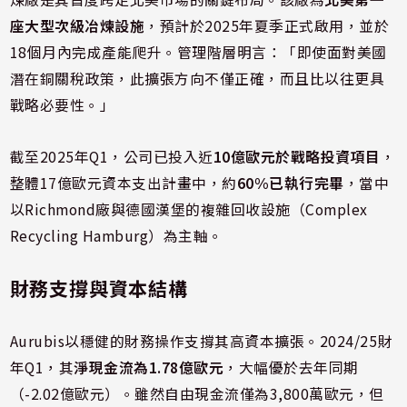
座大型次級冶煉設施
，預計於2025年夏季正式啟用，並於
18個月內完成產能爬升。管理階層明言：「即使面對美國
潛在銅關稅政策，此擴張方向不僅正確，而且比以往更具
戰略必要性。」
截至2025年Q1，公司已投入近
10億歐元於戰略投資項目
，
整體17億歐元資本支出計畫中，約
60%已執行完畢
，當中
以Richmond廠與德國漢堡的複雜回收設施（Complex
Recycling Hamburg）為主軸。
財務支撐與資本結構
Aurubis以穩健的財務操作支撐其高資本擴張。2024/25財
年Q1，其
淨現金流為1.78億歐元
，大幅優於去年同期
（-2.02億歐元）。雖然自由現金流僅為3,800萬歐元，但