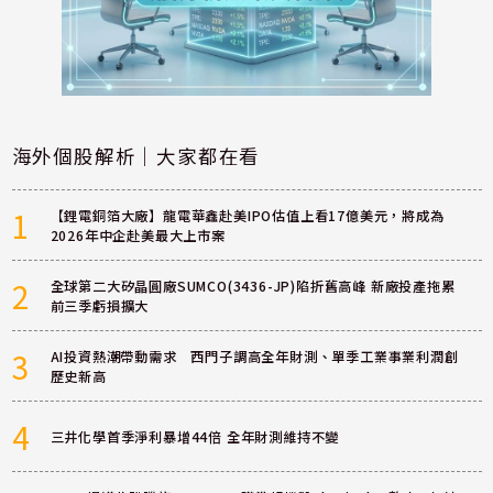
海外個股解析｜大家都在看
1
【鋰電銅箔大廠】龍電華鑫赴美IPO估值上看17億美元，將成為
2026年中企赴美最大上市案
2
全球第二大矽晶圓廠SUMCO(3436-JP)陷折舊高峰 新廠投產拖累
前三季虧損擴大
3
AI投資熱潮帶動需求 西門子調高全年財測、單季工業事業利潤創
歷史新高
4
三井化學首季淨利暴增44倍 全年財測維持不變