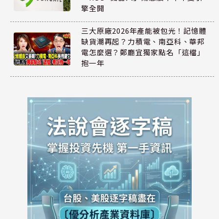
擎全開
三大原廠2026年產能被包光！記憶體
缺貨潮再起？力積電、南亞科、華邦
電怎麼選？鄭廳宜獨家點名「這檔」
抱一年