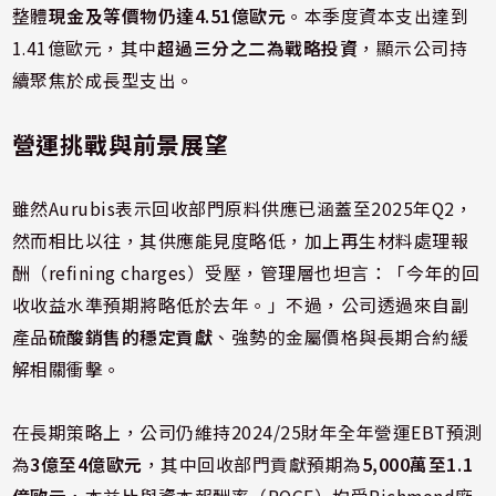
整體
現金及等價物仍達4.51億歐元
。本季度資本支出達到
1.41億歐元，其中
超過三分之二為戰略投資
，顯示公司持
續聚焦於成長型支出。
營運挑戰與前景展望
雖然Aurubis表示回收部門原料供應已涵蓋至2025年Q2，
然而相比以往，其供應能見度略低，加上再生材料處理報
酬（refining charges）受壓，管理層也坦言：「今年的回
收收益水準預期將略低於去年。」不過，公司透過來自副
產品
硫酸銷售的穩定貢獻
、強勢的金屬價格與長期合約緩
解相關衝擊。
在長期策略上，公司仍維持2024/25財年全年營運EBT預測
為
3億至4億歐元
，其中回收部門貢獻預期為
5,000萬至1.1