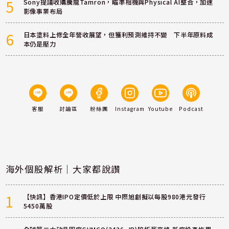
5
Sony提議收購騰龍Tamron，瞄準相機與Physical AI整合，加速
影像事業布局
6
日本塗料上修全年營收展望，但獲利預測維持不變 下半年原料成
本仍是壓力
客服
討論區
粉絲團
Instagram
Youtube
Podcast
海外個股解析｜大家都說讚
1
【快訊】香港IPO定價低於上限 中際旭創擬以每股980港元發行
5450萬股