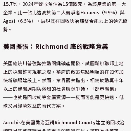
15.7%
，2024年營收預估為
15億歐元
，為該產業的第一大
企業。此一佔比遠高於第二大競爭者Heraeus（9.9%）與
Agosi（6.5%），展現其在回收與冶煉整合能力上的領先優
勢。
美國擴張：Richmond 廠的戰略意義
美國總統川普強勢推動關鍵礦產開發、試圖鬆綁聯邦土地
上的採礦許可規範之際，華府的政策焦點明顯落在如何加
快新礦場建設上。然而，業界觀察指出，相較於動輒十年
以上的建礦週期與激烈的社會環保爭議，「都市礦業」
──也就是回收銅等金屬資源──反而可能是更快速、低
碳又具經濟效益的替代方案。
Aurubis在
美國喬治亞州Richmond County
建立的回收冶
煉廠是其首度跨足北美市場的關鍵布局。該廠為
北美第一