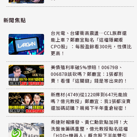
新聞焦點
台光電、台燿衝高震盪…CCL族群還
能上車？鄭廳宜點名「這檔隱藏版
CPO股」：每股盈餘看300元，性價比
更高！
美債殖利率破5%慘賠！00679B、
00687B該砍嗎？鄭廳宜：1張都別
賣！看懂「這關鍵」錢是等出來的！
新應材(4749)從1220摔到647元能撿
嗎？億元教授」鄭廳宜：我1張都沒賣
還加碼認購？親揭下半年重倉秘密！
希捷財報爆發、黃仁勳欽點加持！大
洗盤後籌碼重整，億元教授點名這檔
「HDD+機器人」概念股下半年雙引