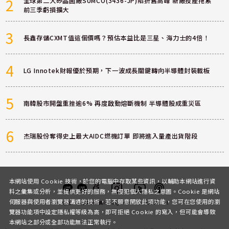
2
全球第二大矽晶圓廠SUMCO(3436-JP)陷折舊高峰 新廠投產拖累
前三季虧損擴大
3
長鑫存儲CXMT值這個價嗎？預估本益比是三星、海力士的4倍！
4
LG Innotek財報優於預期，下一波成長關鍵轉向半導體封裝載板
5
南韓股市開盤重挫逾6% 再度啟動熔斷機制 半導體股成重災區
6
杰瑞股份奪得史上最大AIDC燃機訂單 即將進入量產出貨階段
本網站使用 Cookie 技術，於您的電腦中存取某些資訊，以輔助本網站進行資
料之彙集或分析，並提供更好的服務，無侵犯個人隱私之意圖。Cookie 是網站
伺服器與使用者瀏覽器溝通的技術，若不願意開放此項功能，您可在您使用的瀏
客服
討論區
粉絲團
Instagram
Youtube
Podcast
覽器功能項中設定隱私權等級為高，即可拒絕 Cookie 的寫入，但可能會導致
本網站之部分或全部功能無法正常執行。