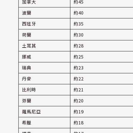
加拿大
約45
波蘭
約40
西班牙
約35
荷蘭
約30
土耳其
約28
挪威
約25
瑞典
約23
丹麥
約22
比利時
約21
芬蘭
約20
羅馬尼亞
約19
希臘
約18