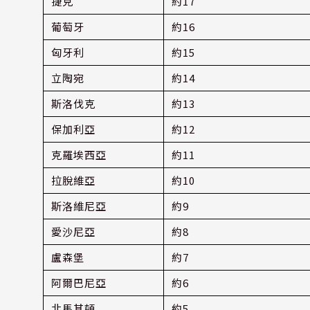
捷克
約17
葡萄牙
約16
匈牙利
約15
立陶宛
約14
斯洛伐克
約13
保加利亞
約12
克羅埃西亞
約11
拉脫維亞
約10
斯洛維尼亞
約9
愛沙尼亞
約8
盧森堡
約7
阿爾巴尼亞
約6
北馬其頓
約5