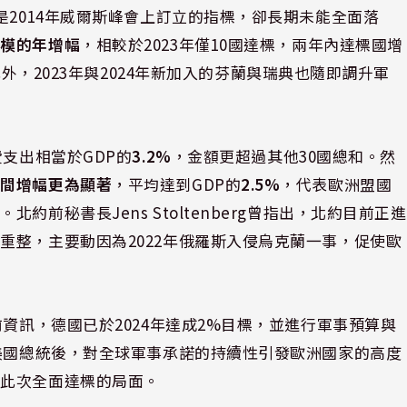
是2014年威爾斯峰會上訂立的指標，卻長期未能全面落
規模的年增幅
，相較於2023年僅10國達標，兩年內達標國增
此外，2023年與2024年新加入的芬蘭與瑞典也隨即調升軍
費支出相當於GDP的
3.2%
，金額更超過其他30國總和。然
年間增幅更為顯著
，平均達到GDP的
2.5%
，代表歐洲盟國
前秘書長Jens Stoltenberg曾指出，北約目前正進
重整，主要動因為2022年俄羅斯入侵烏克蘭一事，促使歐
前資訊，德國已於2024年達成2%目標，並進行軍事預算與
選美國總統後，對全球軍事承諾的持續性引發歐洲國家的高度
成此次全面達標的局面。