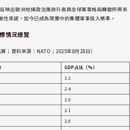
也反映出歐洲地緣政治風險升高與全球軍事格局轉變所帶來
象徵性承諾，如今已成為現實中的集體軍事投入標準。
目標情況總覽
；資料來源：NATO；2025年8月28日）
）
GDP占比（%）
3.2
2.4
2.0
2.1
2.0