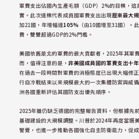
軍費支出佔國內生產毛額（GDP）2%的目標，這
實。此次達標代表成員國軍費支出出現
歷來最大
加21國，年增幅達
105%
（由10國增至31國）。
費，雙雙超過GDP的2%門檻。
美國依舊是北約軍費的最大貢獻者，2025年其軍
而，值得注意的是，
非美國成員國的軍費支出十
在過去一段時間對軍費的消極態度已出現大幅修正。北約
行自冷戰結束以來規模最大的一次集體防禦與威懾
洲各國重新評估其國防支出優先順序。
2025年雖仍缺乏德國的完整報告資料，但根據先
基礎建設的大規模調整。川普於2024年再度當
警覺，也進一步推動各國強化自主防衛能力，促