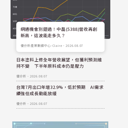
網通機會別錯過！中磊(5388)營收再創
新高，這波能走多久？
優分析產業數據中心-Claire
．
2026.08.07
日本塗料上修全年營收展望，但獲利預測維
持不變 下半年原料成本仍是壓力
優分析
．
2026.08.07
台灣7月出口年增32.9%，低於預期 AI需求
續強但成長動能放緩
優分析
．
2026.08.07