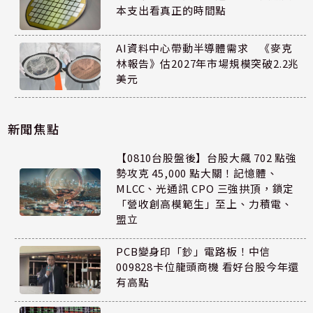
本支出看真正的時間點
AI資料中心帶動半導體需求 《麥克
林報告》估2027年市場規模突破2.2兆
美元
新聞焦點
【0810台股盤後】台股大飆 702 點強
勢攻克 45,000 點大關！記憶體、
MLCC、光通訊 CPO 三強拱頂，鎖定
「營收創高模範生」至上、力積電、
盟立
PCB變身印「鈔」電路板！中信
009828卡位龍頭商機 看好台股今年還
有高點