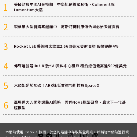
1
美擬封殺中國AI光模組 中際旭創首當其衝、Coherent與
Lumentum大漲
2
製藥業大型併購案醞釀中｜阿斯特捷利康傳洽談必治妥施貴寶
3
Rocket Lab獲美國太空軍2.66億美元發射合約 股價勁揚4%
4
傳輝達就是Hut 8德州AI資料中心租戶 租約總值最高達502億美元
5
木頭姐逆勢加碼！ARK逢低買進特斯拉與SpaceX
6
亞馬遜大刀闊斧調整AI策略 暫停Nova模型研發、直攻下一代基
礎模型
本網站使用 Cookie 技術，於您的電腦中存取某些資訊，以輔助本網站進行資