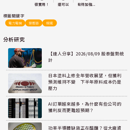
還可以
很實用！
有待加強...
標籤關鍵字
電力電機
變壓器
鋼鐵
分析研究
【達人分享】2026/08/09 股泰盤勢統
計
日本塗料上修全年營收展望，但獲利
預測維持不變 下半年原料成本仍是
壓力
AI訂單越來越多，為什麼有些公司的
獲利反而更難超預期？
功率半導體缺貨正在醞釀？從大廠資