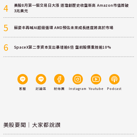
4
美股8月第一個交易日大漲 道瓊創歷史收盤新高 Amazon市值首破
3兆美元
5
蘇姿丰再喊AI超級循環 AMD預估未來成長速度將高於市場
6
SpaceX第二季資本支出暴增逾6倍 盤前股價重挫逾10%
客服
討論區
粉絲團
Instagram
Youtube
Podcast
美股要聞｜大家都說讚