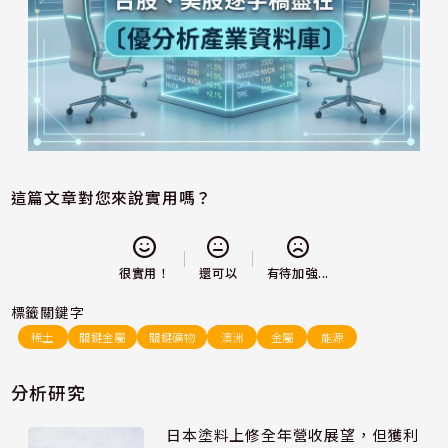
這篇文章對您來說實用嗎？
還可以
很實用！
有待加強...
標籤關鍵字
稀土
關鍵金屬
關鍵礦物
澳洲
金屬
能源
分析研究
日本塗料上修全年營收展望，但獲利