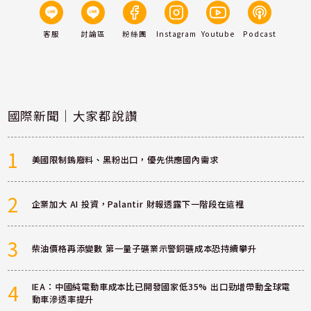
客服
討論區
粉絲團
Instagram
Youtube
Podcast
國際新聞｜大家都說讚
1
美國限制鎢廢料、黑粉出口，優先供應國內需求
2
企業加大 AI 投資，Palantir 財報透露下一階段在這裡
3
柴油價格再添變數 第一量子礦業示警銅礦成本恐持續攀升
4
IEA：中國純電動車成本比已開發國家低35% 出口勁增帶動全球電
動車滲透率提升