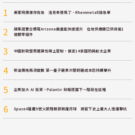
1
美軍飛彈庫存告急 洛克希德馬丁、Rheinmetall接急單
2
蘋果證實台積電Arizona廠產能快速提升 在地供應鏈已供貨逾1
億顆零組件
3
中國對歐盟祭選擇性稀土管制，鎖定14家國防與航太企業
4
柴油價格再添變數 第一量子礦業示警銅礦成本恐持續攀升
5
企業加大 AI 投資，Palantir 財報透露下一階段在這裡
6
SpaceX獵鷹9號火箭殘骸即將撞月球 將留下史上最大人造撞擊坑