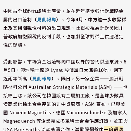
中國占全球約
九成
稀土產量，並在近年逐步強化對戰略金
屬的出口管制
（
見此報導
）
。
今年4月，中方進一步收緊稀
土及其相關磁性材料的出口規定
，此舉被視為針對美國川
普政府加徵關稅的反制手段，也加劇全球對稀土供應穩定
性的疑慮。
受此影響，市場資金迅速轉向中國以外的替代供應來源。6
月5日，澳洲稀土龍頭 Lynas 股價單日
大漲逾10%
，創下
近兩年新高
（
見此報導
）
。隔日，另一家企業——澳洲戰
略材料公司 Australian Strategic Materials (ASM) ——也
接棒上漲。該公司在韓國設有金屬加工廠，是全球少數具
備商業化稀土合金產能的非中資廠商。ASM 宣布，已與美
國 Noveon Magnetics、德國 Vacuumschmelze 及加拿大
Magnequench 等企業完成多筆稀土合金供應訂單，並正與
USA Rare Earths 洽談後續合作，
激勵股價盤中
一度飆漲