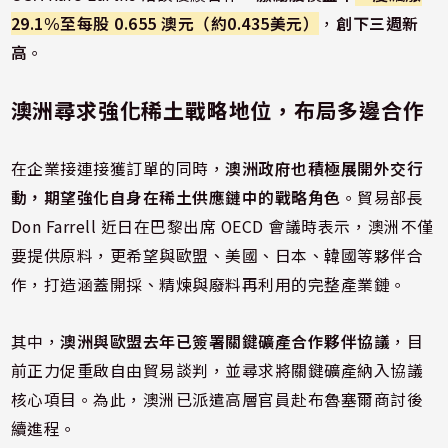
29.1%至每股 0.655 澳元（約0.435美元）
，
創下三週新
高
。
澳洲尋求強化稀土戰略地位，布局多邊合作
在企業接連接獲訂單的同時，
澳洲政府也積極展開外交行
動，期望強化自身在稀土供應鏈中的戰略角色
。貿易部長
Don Farrell 近日在巴黎出席 OECD 會議時表示，澳洲不僅
要提供原料，更希望與歐盟、美國、日本、韓國等夥伴合
作，打造涵蓋開採、精煉與廢料再利用的完整產業鏈。
其中，
澳洲與歐盟去年已簽署關鍵礦產合作夥伴協議
，目
前正力促重啟自由貿易談判，並尋求將關鍵礦產納入協議
核心項目。為此，澳洲已派遣高層官員赴布魯塞爾商討後
續進程。