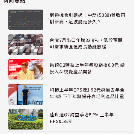
新聞焦點
網通機會別錯過！中磊(5388)營收再
創新高，這波能走多久？
台灣7月出口年增32.9%，低於預期
AI需求續強但成長動能放緩
邑錡Q2轉盈上半年每股虧損0.3元 續
投入AI視覺產品開發
和椿上半年EPS達1.92元賺逾去年全
年9成 下半年將提升高毛利產品比重
佳世達Q2純益季增87% 上半年
EPS0.58元