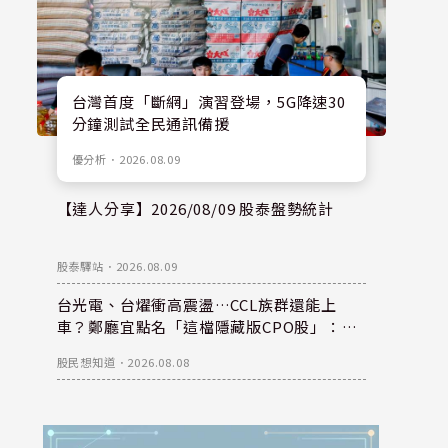
台灣首度「斷網」演習登場，5G降速30
分鐘測試全民通訊備援
優分析
．
2026.08.09
【達人分享】2026/08/09 股泰盤勢統計
股泰驛站
．
2026.08.09
台光電、台燿衝高震盪…CCL族群還能上
車？鄭廳宜點名「這檔隱藏版CPO股」：每
股盈餘看300元，性價比更高！
股民想知道
．
2026.08.08