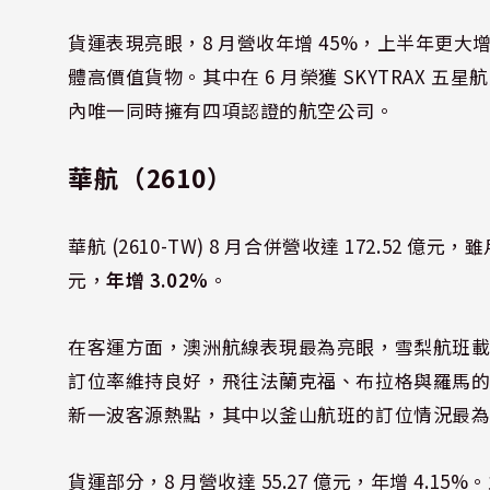
貨運表現亮眼，8 月營收年增 45%，上半年更大增 
體
高價值
貨物。其中在 6 月榮獲 SKYTRAX 五星
內唯一同時擁有四項認證的航空公司。
華航（2610）
華航 (2610-TW) 8 月合併營收達 172.52 億元，雖
元，
年增 3.02%
。
在客運方面，澳洲航線表現最為亮眼，雪梨航班載客
訂位率維持良好，飛往法蘭克福、布拉格與羅馬的航
新一波客源熱點，其中以釜山航班的訂位情況最
貨運部分，8 月營收達 55.27 億元，年增 4.