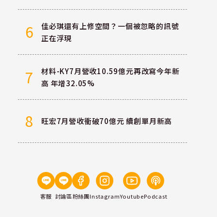
佳必琪還有上修空間？一個被忽略的訊號
6
正在浮現
材料-KY7月營收10.59億元再改寫今年新
7
高 年增32.05%
8
旺宏7月營收衝破70億元 續創單月新高
客服
討論區
粉絲團
Instagram
Youtube
Podcast