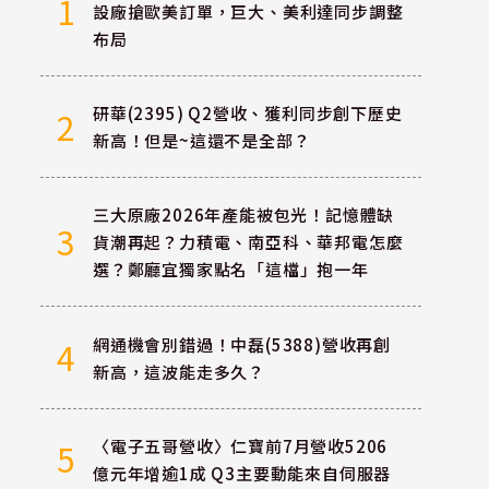
1
設廠搶歐美訂單，巨大、美利達同步調整
布局
研華(2395) Q2營收、獲利同步創下歷史
2
新高！但是~這還不是全部？
三大原廠2026年產能被包光！記憶體缺
3
貨潮再起？力積電、南亞科、華邦電怎麼
選？鄭廳宜獨家點名「這檔」抱一年
網通機會別錯過！中磊(5388)營收再創
4
新高，這波能走多久？
〈電子五哥營收〉仁寶前7月營收5206
5
億元年增逾1成 Q3主要動能來自伺服器