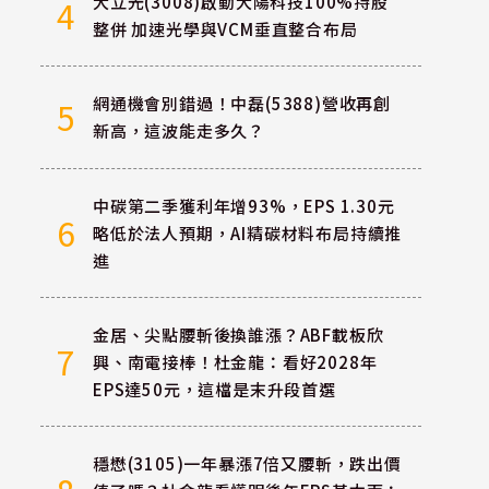
大立光(3008)啟動大陽科技100%持股
4
整併 加速光學與VCM垂直整合布局
網通機會別錯過！中磊(5388)營收再創
5
新高，這波能走多久？
中碳第二季獲利年增93%，EPS 1.30元
6
略低於法人預期，AI精碳材料布局持續推
進
金居、尖點腰斬後換誰漲？ABF載板欣
7
興、南電接棒！杜金龍：看好2028年
EPS達50元，這檔是末升段首選
穩懋(3105)一年暴漲7倍又腰斬，跌出價