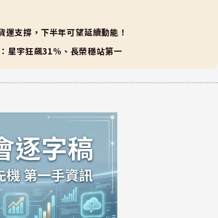
貨運支撐，下半年可望延續動能！
高：星宇狂飆31%、長榮穩站第一