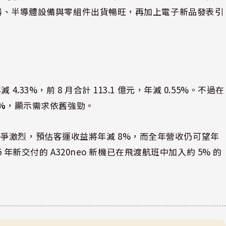
伺服器、半導體設備與零組件出貨暢旺，再加上電子新品發表引
年減 4.33%，前 8 月合計 113.1 億元，年減 0.55%。不過在
%
，顯示需求依舊強勁。
爭激烈，預估客運收益將年減 8%，而全年營收仍可望年
5 年新交付的 A320neo 新機已在飛渡航班中加入約 5% 的