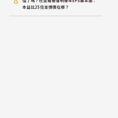
8
值了嗎？杜金龍看懂明後年EPS基本面：
本益比25倍支撐價在哪？