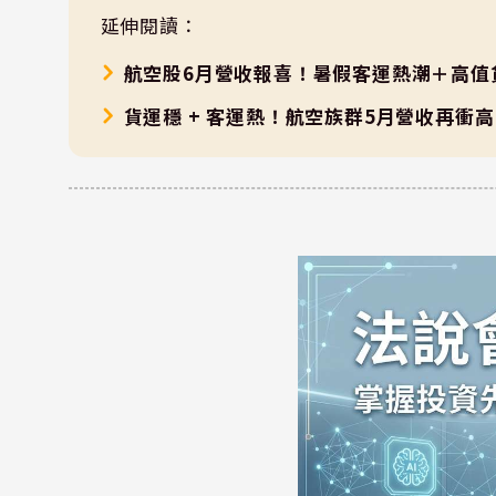
延伸閱讀：
航空股6月營收報喜！暑假客運熱潮＋高值
貨運穩 + 客運熱！航空族群5月營收再衝