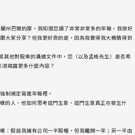
來自馬里蘭州巴爾的摩。我知道您讀了非常非常多的年報。我很好
否跟大家分享？但我更好奇的是，因為我覺得我大概猜得到
）或其他對股東的溝通文件中，您（以及孟格先生）是否希
司必須揭露更多什麼內容？
過強制規定寫進年報裡。
麼樣的人、他如何思考這門生意、這門生意真正在發生什
這樣：假設我擁有公司一半股權，但我離開一年；另一半由