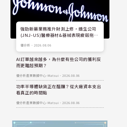
強勁新藥業務推升財測上修，嬌生公司
(JNJ-US)醫療器材&器械表現疲弱拖累
股價
優分析
．
2026.08.06
AI訂單越來越多，為什麼有些公司的獲利反
而更難超預期？
優分析產業數據中心-Matsui
．
2026.08.06
功率半導體缺貨正在醞釀？從大廠資本支出
看真正的時間點
優分析產業數據中心-Matsui
．
2026.08.06