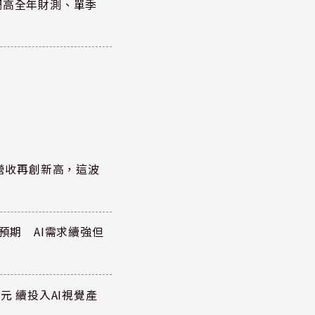
調高全年財測、單季
)營收再創新高，這波
於預期 AI需求續強但
元 續投入AI視覺產