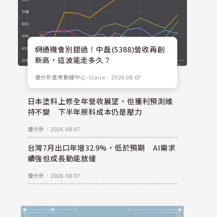
網通機會別錯過！中磊(5388)營收再創
新高，這波能走多久？
優分析產業數據中心-Claire
．
2026.08.07
日本塗料上修全年營收展望，但獲利預測維
持不變 下半年原料成本仍是壓力
優分析
．
2026.08.07
台灣7月出口年增32.9%，低於預期 AI需求
續強但成長動能放緩
優分析
．
2026.08.07