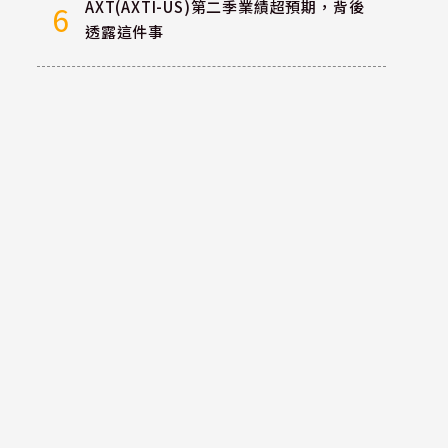
AXT(AXTI-US)第二季業績超預期，背後
6
透露這件事