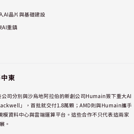
投入AI晶片與基礎建設
AI重鎮
海中東
技公司分別與沙烏地阿拉伯的新創公司Humain簽下重大AI
ackwell」，首批就交付1.8萬顆；AMD則與Humain攜手
大規模資料中心與雲端運算平台。這些合作不只代表這兩家
拓展。