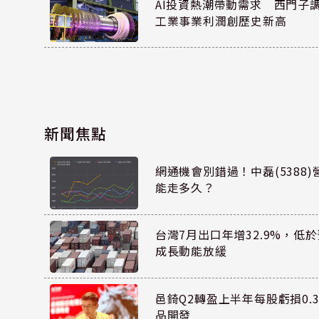
AI投資熱潮帶動需求 西門子
工業事業利潤創歷史新高
新聞焦點
網通機會別錯過！中磊(5388
能走多久？
台灣7月出口年增32.9%，低
成長動能放緩
邑錡Q2轉盈上半年每股虧損0.3
品開發