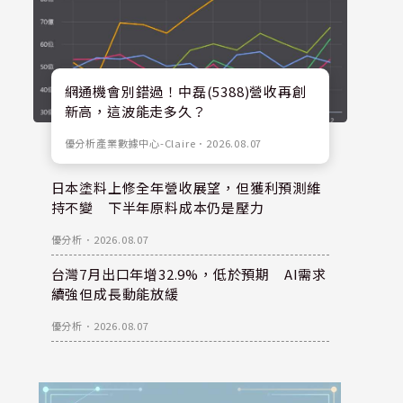
網通機會別錯過！中磊(5388)營收再創
新高，這波能走多久？
優分析產業數據中心-Claire
．
2026.08.07
日本塗料上修全年營收展望，但獲利預測維
持不變 下半年原料成本仍是壓力
優分析
．
2026.08.07
台灣7月出口年增32.9%，低於預期 AI需求
續強但成長動能放緩
優分析
．
2026.08.07