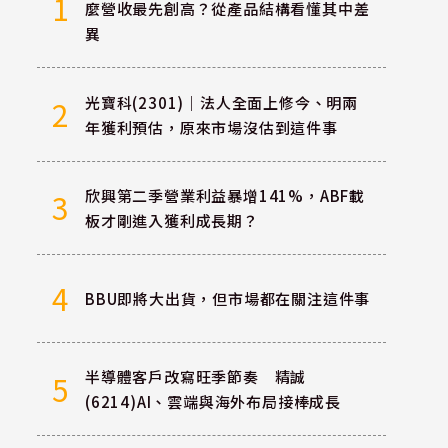
1
麼營收最先創高？從產品結構看懂其中差
異
光寶科(2301)｜法人全面上修今、明兩
2
年獲利預估，原來市場沒估到這件事
欣興第二季營業利益暴增141%，ABF載
3
板才剛進入獲利成長期？
4
BBU即將大出貨，但市場都在關注這件事
半導體客戶改寫旺季節奏 精誠
5
(6214)AI、雲端與海外布局接棒成長