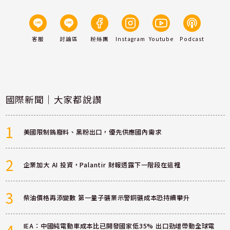
客服
討論區
粉絲團
Instagram
Youtube
Podcast
國際新聞｜大家都說讚
1
美國限制鎢廢料、黑粉出口，優先供應國內需求
2
企業加大 AI 投資，Palantir 財報透露下一階段在這裡
3
柴油價格再添變數 第一量子礦業示警銅礦成本恐持續攀升
IEA：中國純電動車成本比已開發國家低35% 出口勁增帶動全球電