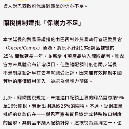
資人對巴西政府保護鋼鐵業的信心不足。
關稅機制遭批「保護力不足」
本次延長的貿易保護措施由巴西對外貿易執行管理委員會
（Gecex/Camex）通過，將原本針對
19項鋼品課徵的
25% 關稅延長一年
，並
新增 4 項產品
納入課徵範圍，雖然
官方未具體公布新增項目，但整體配額制度也同步延長。
不過制度設計早在去年就飽受批評，因
未能有效抑制中國
等地的廉價鋼材流入
，被認為保護力薄弱。
此外，鋼鐵關稅規定，未達進口配額上限的鋼品需繳納9%
至16%關稅，若超出則課徵25%的關稅。不過，受鋼鐵業
批評的條款仍在——
與巴西簽有貿易協定或特殊進口制度
的國家，其鋼品不納入配額計算
，這被視為漏洞之一，也