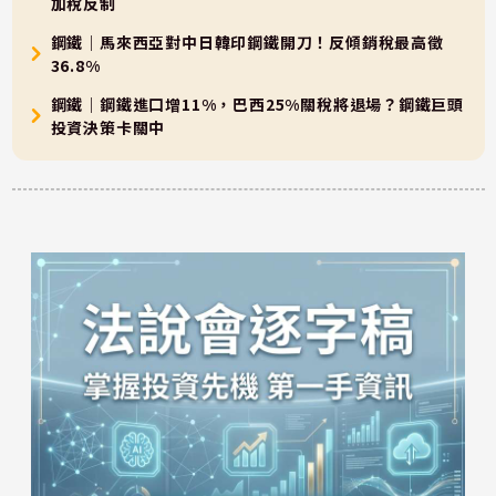
加稅反制
鋼鐵｜馬來西亞對中日韓印鋼鐵開刀！反傾銷稅最高徵
36.8%
鋼鐵｜鋼鐵進口增11%，巴西25%關稅將退場？鋼鐵巨頭
投資決策卡關中