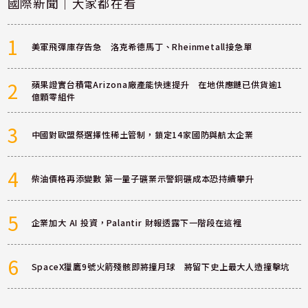
國際新聞｜大家都在看
1
美軍飛彈庫存告急 洛克希德馬丁、Rheinmetall接急單
2
蘋果證實台積電Arizona廠產能快速提升 在地供應鏈已供貨逾1
億顆零組件
3
中國對歐盟祭選擇性稀土管制，鎖定14家國防與航太企業
4
柴油價格再添變數 第一量子礦業示警銅礦成本恐持續攀升
5
企業加大 AI 投資，Palantir 財報透露下一階段在這裡
6
SpaceX獵鷹9號火箭殘骸即將撞月球 將留下史上最大人造撞擊坑