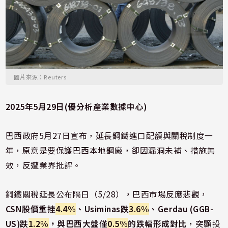
圖片來源：Reuters
2025年5月29日(優分析產業數據中心)
巴西政府5月27日宣布，延長鋼鐵進口配額與關稅制度一
年，原意是要保護巴西本地鋼廠，卻因漏洞未補、措施無
效，反遭業界批評。
鋼鐵關稅延長公布隔日（5/28），巴西市場反應悲觀，
CSN股價重挫
4.4%
、Usiminas跌
3.6%
、Gerdau (GGB-
US)跌
1.2%
，與巴西大盤僅
0.5%
的跌幅形成對比
，突顯投