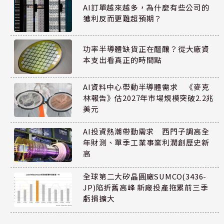
AI訂單越來越多，為什麼有些公司的
獲利反而更難超預期？
功率半導體缺貨正在醞釀？從大廠資
本支出看真正的時間點
AI資料中心帶動半導體需求 《麥克
林報告》估2027年市場規模突破2.2兆
美元
AI投資熱潮帶動需求 西門子調高全
年財測、單季工業事業利潤創歷史新
高
全球第二大矽晶圓廠SUMCO(3436-
JP)陷折舊高峰 新廠投產拖累前三季
虧損擴大