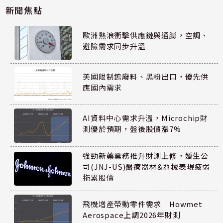
新聞焦點
歐洲熱浪衝擊供應鏈與通膨，空調、
避險需求同步升溫
美國限制鎢廢料、黑粉出口，優先供
應國內需求
AI資料中心需求升溫，Microchip財
測優於預期，盤後股價漲7%
強勁新藥業務推升財測上修，嬌生公
司(JNJ-US)醫療器材&器械表現疲弱
拖累股價
飛機增產帶動零件需求 Howmet
Aerospace上調2026年財測