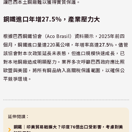
讓巴西本土鋼廠難以獲得實質保護。
鋼鐵進口年增27.5%，產業壓力大
根據巴西鋼鐵協會（Aco Brasil）資料顯示，2025年前四
個月，鋼鐵進口量達220萬公噸，年增率高達
27.5%
。儘管
該協會對本次政策延長未表態，但進口規模快速成長，已
對本地鋼廠造成明顯壓力。業界多次呼籲巴西政府應比照
歐盟與美國，將所有鋼品納入高關稅保護範圍，以確保公
平競爭環境。
延伸閱讀：
鋼鐵｜印美貿易戰擴大？印度76億出口受影響，考慮對美