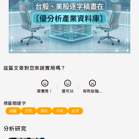
這篇文章對您來說實用嗎？
還可以
很實用！
有待加強...
標籤關鍵字
鋼鐵
巴西
關稅
中國
能源
分析研究