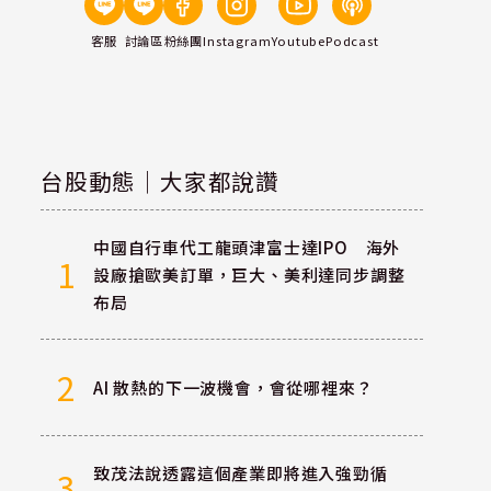
客服
討論區
粉絲團
Instagram
Youtube
Podcast
台股動態｜大家都說讚
中國自行車代工龍頭津富士達IPO 海外
1
設廠搶歐美訂單，巨大、美利達同步調整
布局
2
AI 散熱的下一波機會，會從哪裡來？
致茂法說透露這個產業即將進入強勁循
3