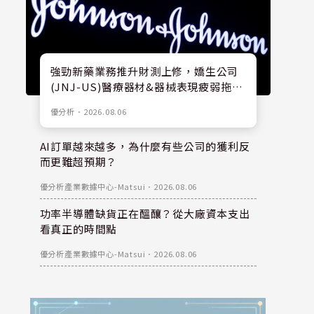
強勁新藥業務推升財測上修，嬌生公司
(JNJ-US)醫療器材&器械表現疲弱拖累
股價
優分析
．
2026.08.06
AI訂單越來越多，為什麼有些公司的獲利反
而更難超預期？
優分析產業數據中心-Matsui
．
2026.08.06
功率半導體缺貨正在醞釀？從大廠資本支出
看真正的時間點
優分析產業數據中心-Matsui
．
2026.08.06