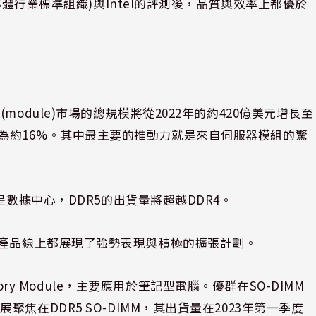
導體行業標準組織)與Intel的評測後，品質與效率上都優於
M模組(module)市場的總規模將從2022年的約420億美元增長至
CAGR為約16%。其中最主要的推動力就是來自伺服器模組的驚
是數據中心，DDR5的出貨量將超越DDR4。
IMM兩個產品線上都展現了強勢表現與積極的擴張計劃。
ne Memory Module，主要應用於筆記型電腦。優群在SO-DIMM
在DDR5 SO-DIMM，其出貨量在2023年第一季度