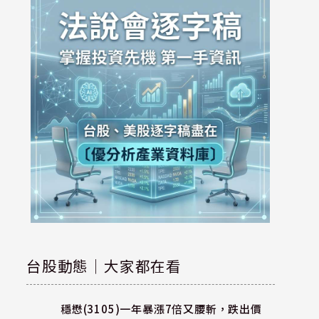
台股動態｜大家都在看
穩懋(3105)一年暴漲7倍又腰斬，跌出價