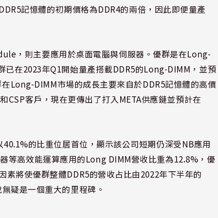
%。DDR5記憶體的初期價格為DDR4的兩倍，因此即便量產
mory Module，則主要應用於桌面電腦與伺服器。優群是在Long-
2023年Q1開始量產搭載DDR5的Long-DIMM，並預
在Long-DIMM市場的成長主要來自於DDR5記憶體的高價
CSP客戶，現在更傳出了打入META供應鏈並預計在
以40.1%的比重位居首位，顯示該公司短期仍深受NB應用
高效能運算應用的Long DIMM營收比重為12.8%，優
因素將使優群整體DDR5的營收占比由2022年下半年的
來說無疑是一個重大的里程碑。