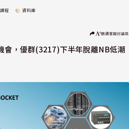
課程
資料庫
朗讀
客服
討論區
機會，優群(3217)下半年脫離NB低潮