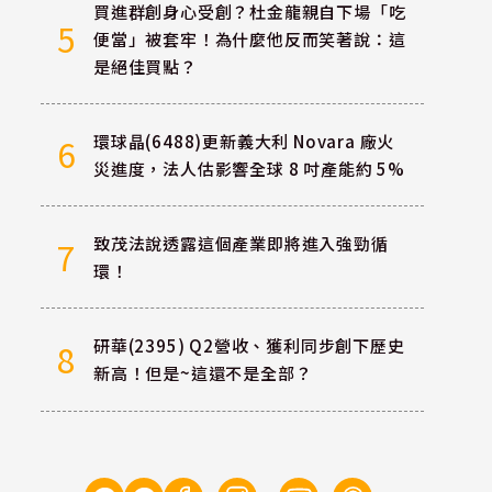
買進群創身心受創？杜金龍親自下場「吃
5
便當」被套牢！為什麼他反而笑著說：這
是絕佳買點？
環球晶(6488)更新義大利 Novara 廠火
6
災進度，法人估影響全球 8 吋產能約 5%
致茂法說透露這個產業即將進入強勁循
7
環！
研華(2395) Q2營收、獲利同步創下歷史
8
新高！但是~這還不是全部？