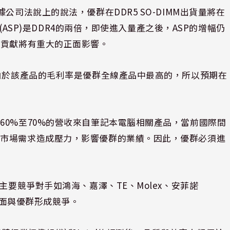
公司法說上的說法，優群在DDR5 SO-DIMM出貨量將在
價(ASP)是DDR4的兩倍，即使進入量產之後，ASP的增幅仍
利貢獻將有重大的正面影響。
，由於該產品的毛利率是優群全線產品中最高的，所以預期在
60%至70%的營收來自筆記本電腦相關產品，當前國際間
本市場需求造成壓力，影響優群的業績。因此，優群必須進
主要競爭對手如鴻海、嘉澤、TE、Molex、安菲諾
係方面與優群形成競爭。