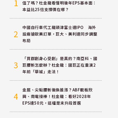
1
值了嗎？杜金龍看懂明後年EPS基本面：
本益比25倍支撐價在哪？
中國自行車代工龍頭津富士達IPO 海外
2
設廠搶歐美訂單，巨大、美利達同步調整
布局
「買群創身心受創」是真的？南亞科、國
3
巨腰斬怎麼辦？杜金龍：國巨正在重演2
年前「華城」走法！
金居、尖點腰斬後換誰漲？ABF載板欣
4
興、南電接棒！杜金龍：看好2028年
EPS達50元，這檔是末升段首選