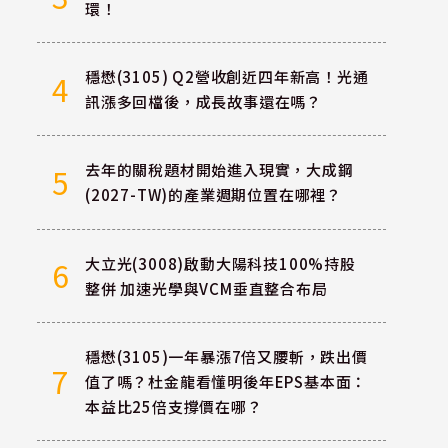
環！
穩懋(3105) Q2營收創近四年新高！光通
4
訊漲多回檔後，成長故事還在嗎？
去年的關稅題材開始進入現實，大成鋼
5
(2027-TW)的產業週期位置在哪裡？
大立光(3008)啟動大陽科技100%持股
6
整併 加速光學與VCM垂直整合布局
穩懋(3105)一年暴漲7倍又腰斬，跌出價
7
值了嗎？杜金龍看懂明後年EPS基本面：
本益比25倍支撐價在哪？