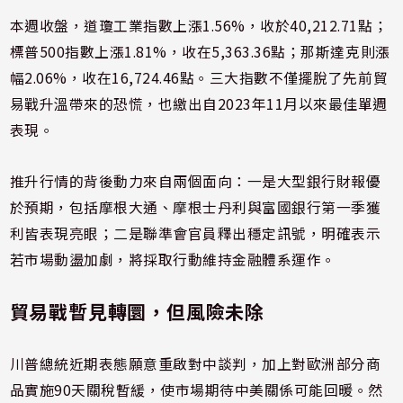
本週收盤，道瓊工業指數上漲1.56%，收於40,212.71點；
標普500指數上漲1.81%，收在5,363.36點；那斯達克則漲
幅2.06%，收在16,724.46點。三大指數不僅擺脫了先前貿
易戰升溫帶來的恐慌，也繳出自2023年11月以來最佳單週
表現。
推升行情的背後動力來自兩個面向：一是大型銀行財報優
於預期，包括摩根大通、摩根士丹利與富國銀行第一季獲
利皆表現亮眼；二是聯準會官員釋出穩定訊號，明確表示
若市場動盪加劇，將採取行動維持金融體系運作。
貿易戰暫見轉圜，但風險未除
川普總統近期表態願意重啟對中談判，加上對歐洲部分商
品實施90天關稅暫緩，使市場期待中美關係可能回暖。然