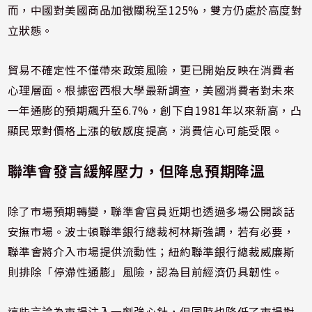
而，中國對美國商品加徵關稅至125%，雙方仍處於高度對
立狀態。
貿易不確定性不僅帶來政策風險，更已開始反映在消費者
心理層面。根據密西根大學最新調查，美國消費者對未來
一年通膨的預期飆升至6.7%，創下自1981年以來新高，凸
顯民眾對價格上漲的敏感度提高，消費信心可能受限。
聯準會發言緩解壓力，但降息預期降溫
除了市場預期轉變，聯準會官員近期也透過多場公開談話
安撫市場。波士頓聯準銀行總裁柯林斯強調，若有必要，
聯準會將介入市場提供流動性；紐約聯準銀行總裁威廉斯
則排除「停滯性通膨」風險，認為目前經濟仍具韌性。
這些言論為市場注入一劑強心針，但同時也降低了市場對