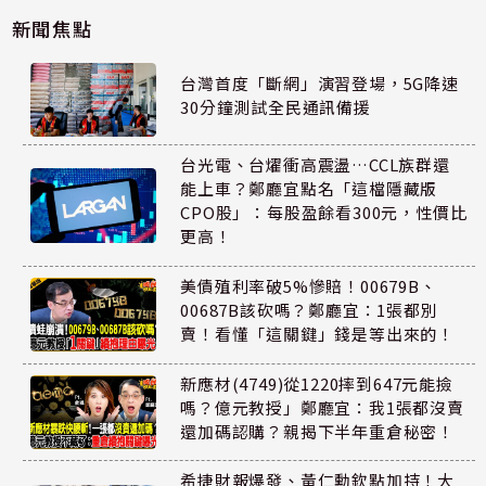
新聞焦點
台灣首度「斷網」演習登場，5G降速
30分鐘測試全民通訊備援
台光電、台燿衝高震盪…CCL族群還
能上車？鄭廳宜點名「這檔隱藏版
CPO股」：每股盈餘看300元，性價比
更高！
美債殖利率破5%慘賠！00679B、
00687B該砍嗎？鄭廳宜：1張都別
賣！看懂「這關鍵」錢是等出來的！
新應材(4749)從1220摔到647元能撿
嗎？億元教授」鄭廳宜：我1張都沒賣
還加碼認購？親揭下半年重倉秘密！
希捷財報爆發、黃仁勳欽點加持！大