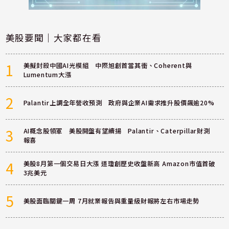
美股要聞｜大家都在看
1
美擬封殺中國AI光模組 中際旭創首當其衝、Coherent與
Lumentum大漲
2
Palantir上調全年營收預測 政府與企業AI需求推升股價飆逾20%
3
AI概念股領軍 美股開盤有望續揚 Palantir、Caterpillar財測
報喜
4
美股8月第一個交易日大漲 道瓊創歷史收盤新高 Amazon市值首破
3兆美元
5
美股面臨關鍵一周 7月就業報告與重量級財報將左右市場走勢