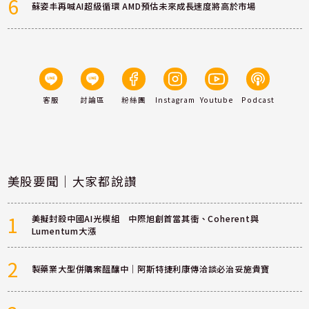
6
蘇姿丰再喊AI超級循環 AMD預估未來成長速度將高於市場
客服
討論區
粉絲團
Instagram
Youtube
Podcast
美股要聞｜大家都說讚
1
美擬封殺中國AI光模組 中際旭創首當其衝、Coherent與
Lumentum大漲
2
製藥業大型併購案醞釀中｜阿斯特捷利康傳洽談必治妥施貴寶