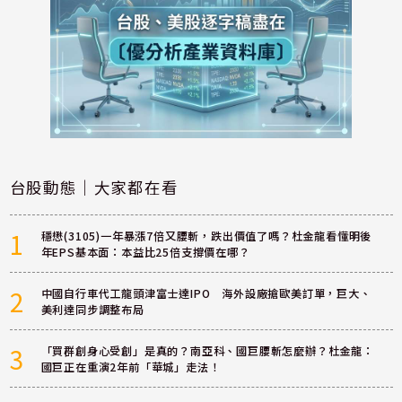
台股動態｜大家都在看
1
穩懋(3105)一年暴漲7倍又腰斬，跌出價值了嗎？杜金龍看懂明後
年EPS基本面：本益比25倍支撐價在哪？
2
中國自行車代工龍頭津富士達IPO 海外設廠搶歐美訂單，巨大、
美利達同步調整布局
3
「買群創身心受創」是真的？南亞科、國巨腰斬怎麼辦？杜金龍：
國巨正在重演2年前「華城」走法！