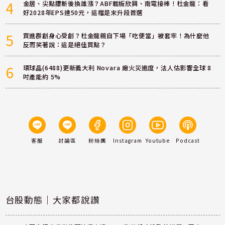
4
金居、尖點腰斬後換誰漲？ABF載板欣興、南電接棒！杜金龍：看
好2028年EPS達50元，這檔是末升段首選
5
買進群創身心受創？杜金龍親自下場「吃便當」被套牢！為什麼他
反而笑著說：這是絕佳買點？
6
環球晶(6488)更新義大利 Novara 廠火災進度，法人估影響全球 8
吋產能約 5%
客服
討論區
粉絲團
Instagram
Youtube
Podcast
台股動態｜大家都說讚