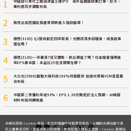
1
中國自行車代工龍頭津富士達IPO 海外設廠搶歐美訂單，巨大、
美利達同步調整布局
2
致茂法說透露這個產業即將進入強勁循環！
3
穩懋(3105) Q2營收創近四年新高！光通訊漲多回檔後，成長故事
還在嗎？
4
穩懋(3105)一年暴漲7倍又腰斬，跌出價值了嗎？杜金龍看懂明後
年EPS基本面：本益比25倍支撐價在哪？
5
大立光(3008)啟動大陽科技100%持股整併 加速光學與VCM垂直整
合布局
6
中碳第二季獲利年增93%，EPS 1.30元略低於法人預期，AI精碳
材料布局持續推進
本網站使用 Cookie 技術，於您的電腦中存取某些資訊，以輔助本網站進行資
料之彙集或分析，並提供更好的服務，無侵犯個人隱私之意圖。Cookie 是網站