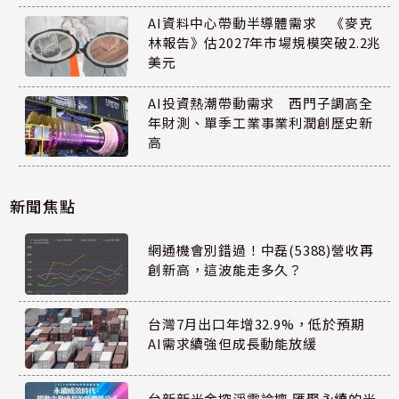
AI資料中心帶動半導體需求 《麥克
林報告》估2027年市場規模突破2.2兆
美元
AI投資熱潮帶動需求 西門子調高全
年財測、單季工業事業利潤創歷史新
高
新聞焦點
網通機會別錯過！中磊(5388)營收再
創新高，這波能走多久？
台灣7月出口年增32.9%，低於預期
AI需求續強但成長動能放緩
台新新光金控淨零論壇 匯聚永續的光