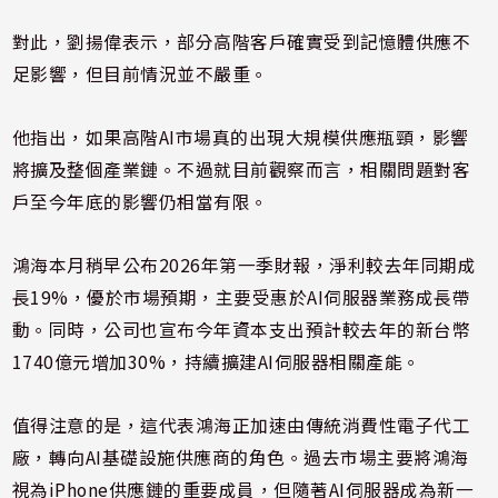
對此，劉揚偉表示，部分高階客戶確實受到記憶體供應不
足影響，但目前情況並不嚴重。
他指出，如果高階AI市場真的出現大規模供應瓶頸，影響
將擴及整個產業鏈。不過就目前觀察而言，相關問題對客
戶至今年底的影響仍相當有限。
鴻海本月稍早公布2026年第一季財報，淨利較去年同期成
長19%，優於市場預期，主要受惠於AI伺服器業務成長帶
動。同時，公司也宣布今年資本支出預計較去年的新台幣
1740億元增加30%，持續擴建AI伺服器相關產能。
值得注意的是，這代表鴻海正加速由傳統消費性電子代工
廠，轉向AI基礎設施供應商的角色。過去市場主要將鴻海
視為iPhone供應鏈的重要成員，但隨著AI伺服器成為新一