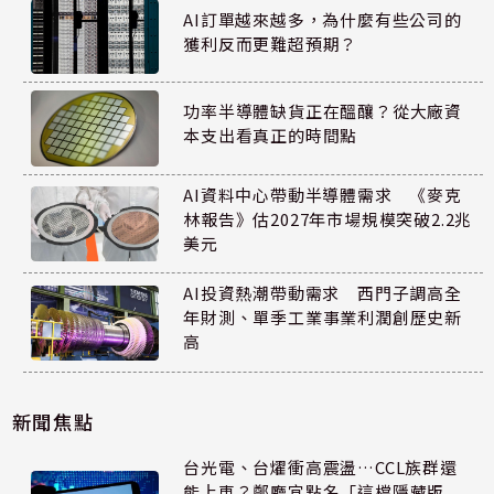
AI訂單越來越多，為什麼有些公司的
獲利反而更難超預期？
功率半導體缺貨正在醞釀？從大廠資
本支出看真正的時間點
AI資料中心帶動半導體需求 《麥克
林報告》估2027年市場規模突破2.2兆
美元
AI投資熱潮帶動需求 西門子調高全
年財測、單季工業事業利潤創歷史新
高
新聞焦點
台光電、台燿衝高震盪…CCL族群還
能上車？鄭廳宜點名「這檔隱藏版