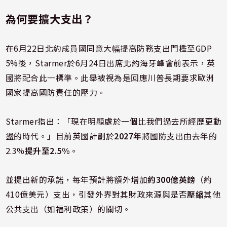
為何要擴大支出？
在6月22日北約成員國同意大幅提高防務支出門檻至GDP
5%後，Starmer於6月24日出席北約海牙峰會前表示，英
國將配合此一標準。此舉被視為是回應川普長期要求歐洲
國家提高國防責任的壓力。
Starmer指出：「現在明顯處於一個比我們過去所經歷更動
盪的時代。」目前英國計劃於
2027年
將國防支出由去年的
2.3%
提升至2.5%
。
並提出新的承諾，每年預計將額外增加
約300億英鎊
（約
410億美元）支出，引發外界對其財政來源與是否
壓縮
其他
公共支出（如福利政策）的關切。