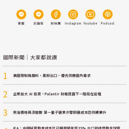
客服
討論區
粉絲團
Instagram
Youtube
Podcast
國際新聞｜大家都說讚
1
美國限制鎢廢料、黑粉出口，優先供應國內需求
2
企業加大 AI 投資，Palantir 財報透露下一階段在這裡
3
柴油價格再添變數 第一量子礦業示警銅礦成本恐持續攀升
IEA：中國純電動車成本比已開發國家低35% 出口勁增帶動全球電