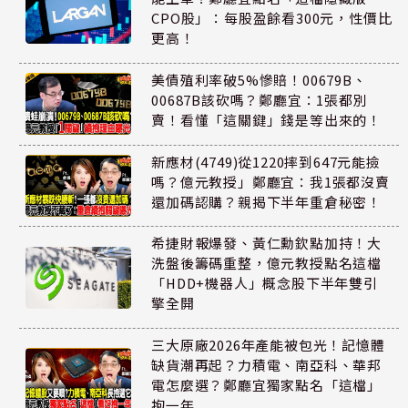
CPO股」：每股盈餘看300元，性價比
更高！
美債殖利率破5%慘賠！00679B、
00687B該砍嗎？鄭廳宜：1張都別
賣！看懂「這關鍵」錢是等出來的！
新應材(4749)從1220摔到647元能撿
嗎？億元教授」鄭廳宜：我1張都沒賣
還加碼認購？親揭下半年重倉秘密！
希捷財報爆發、黃仁勳欽點加持！大
洗盤後籌碼重整，億元教授點名這檔
「HDD+機器人」概念股下半年雙引
擎全開
三大原廠2026年產能被包光！記憶體
缺貨潮再起？力積電、南亞科、華邦
電怎麼選？鄭廳宜獨家點名「這檔」
抱一年