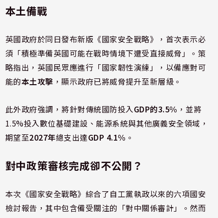
本土備戰
英國政府於同日發布新版《國家安全戰略》，首次表示必
須「積極準備英國可能在戰時情境下遭受直接威脅」。策
略指出，英國民眾應進行「國家韌性演練」，以備應對可
能的
本土攻擊
，顯示政府已將威脅提升至新層級。
此外政府強調，將針對傳統國防投入
GDP的3.5%
，並將
1.5%投入數位基礎建設、能源系統與其他廣義安全領域，
期望至
2027年
總支出達
GDP 4.1%
。
對中政策審核完成卻不公開？
本次《國家安全戰略》綜合了自工黨執政以來的六項國安
檢討報告，其中包含備受關注的「對中關係審計」。然而