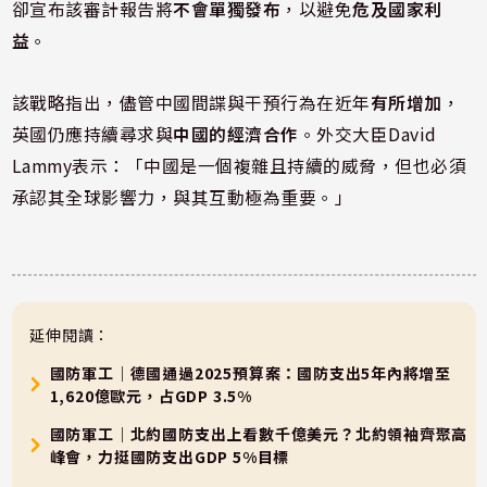
卻宣布該審計報告將
不會單獨發布
，以避免
危及國家利
益
。
該戰略指出，儘管中國間諜與干預行為在近年
有所增加
，
英國仍應持續尋求與
中國的經濟合作
。外交大臣David
Lammy表示：「中國是一個複雜且持續的威脅，但也必須
承認其全球影響力，與其互動極為重要。」
延伸閱讀：
國防軍工｜德國通過2025預算案：國防支出5年內將增至
1,620億歐元，占GDP 3.5%
國防軍工｜北約國防支出上看數千億美元？北約領袖齊聚高
峰會，力挺國防支出GDP 5%目標