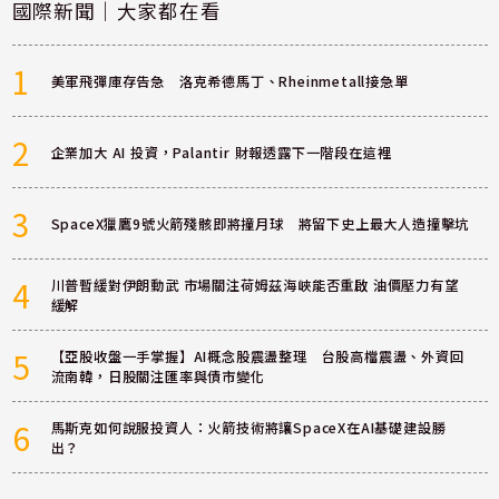
國際新聞｜大家都在看
1
美軍飛彈庫存告急 洛克希德馬丁、Rheinmetall接急單
2
企業加大 AI 投資，Palantir 財報透露下一階段在這裡
3
SpaceX獵鷹9號火箭殘骸即將撞月球 將留下史上最大人造撞擊坑
4
川普暫緩對伊朗動武 市場關注荷姆茲海峽能否重啟 油價壓力有望
緩解
5
【亞股收盤一手掌握】AI概念股震盪整理 台股高檔震盪、外資回
流南韓，日股關注匯率與債市變化
6
馬斯克如何說服投資人：火箭技術將讓SpaceX在AI基礎建設勝
出？