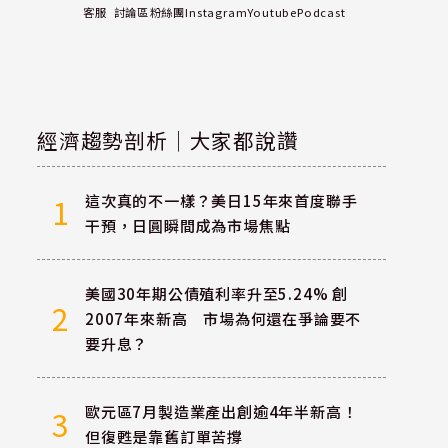
客服
討論區
粉絲團
Instagram
Youtube
Podcast
經濟趨勢剖析｜大家都說讚
這次真的不一樣？美日15年來首度聯手
1
干預，日圓瞬間成為市場焦點
美國30年期公債殖利率升至5.24% 創
2
2007年來新高 市場為何還在爭論要不
要升息？
歐元區7月製造業產出創逾4年半新高！
3
但復甦是靠舊訂單苦撐