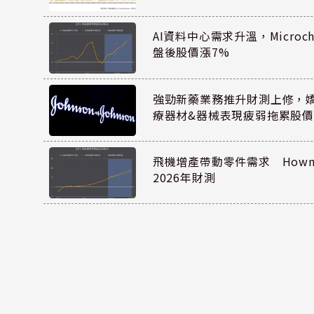
AI資料中心需求升溫，Microc
盤後股價漲7%
強勁新藥業務推升財測上修，嬌生
療器材&器械表現疲弱拖累股價
飛機增產帶動零件需求 Howmet
2026年財測