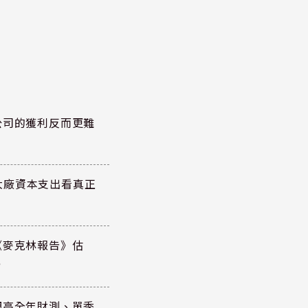
公司的獲利反而更難
大廠資本支出看真正
《麥克林報告》估
元
調高全年財測、單季