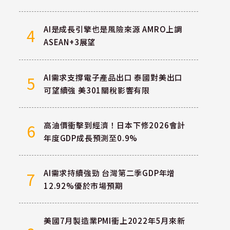
AI是成長引擎也是風險來源 AMRO上調
4
ASEAN+3展望
AI需求支撐電子產品出口 泰國對美出口
5
可望續強 美301關稅影響有限
高油價衝擊到經濟！日本下修2026會計
6
年度GDP成長預測至0.9%
AI需求持續強勁 台灣第二季GDP年增
7
12.92%優於市場預期
美國7月製造業PMI衝上2022年5月來新