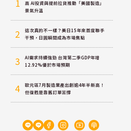
1
高 AI投資與提前拉貨推動「美國製造」
景氣升溫
這次真的不一樣？美日15年來首度聯手
2
干預，日圓瞬間成為市場焦點
AI需求持續強勁 台灣第二季GDP年增
3
12.92%優於市場預期
歐元區7月製造業產出創逾4年半新高！
4
但復甦是靠舊訂單苦撐