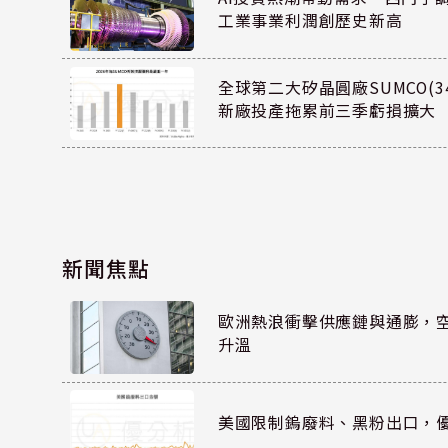
工業事業利潤創歷史新高
全球第二大矽晶圓廠SUMCO(34
新廠投產拖累前三季虧損擴大
新聞焦點
歐洲熱浪衝擊供應鏈與通膨，
升溫
美國限制鎢廢料、黑粉出口，