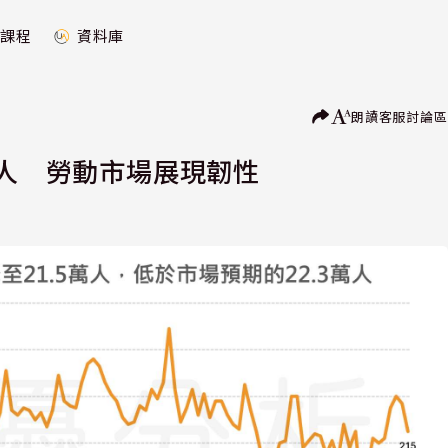
課程
資料庫
朗讀
客服
討論區
萬人 勞動市場展現韌性