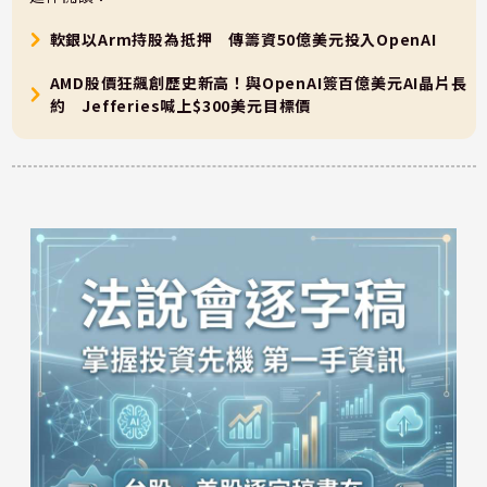
軟銀以Arm持股為抵押 傳籌資50億美元投入OpenAI
AMD股價狂飆創歷史新高！與OpenAI簽百億美元AI晶片長
約 Jefferies喊上$300美元目標價