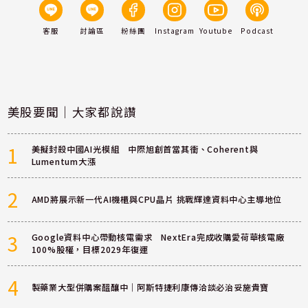
客服
討論區
粉絲團
Instagram
Youtube
Podcast
美股要聞｜大家都說讚
1
美擬封殺中國AI光模組 中際旭創首當其衝、Coherent與
Lumentum大漲
2
AMD將展示新一代AI機櫃與CPU晶片 挑戰輝達資料中心主導地位
3
Google資料中心帶動核電需求 NextEra完成收購愛荷華核電廠
100%股權，目標2029年復運
4
製藥業大型併購案醞釀中｜阿斯特捷利康傳洽談必治妥施貴寶