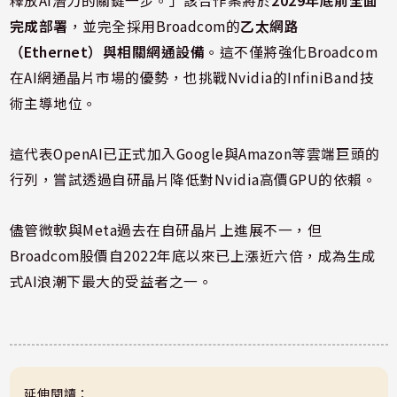
釋放AI潛力的關鍵一步。」該合作案將於
2029年底前全面
完成部署
，並完全採用Broadcom的
乙太網路
（Ethernet）與相關網通設備
。這不僅將強化Broadcom
在AI網通晶片市場的優勢，也挑戰Nvidia的InfiniBand技
術主導地位。
這代表OpenAI已正式加入Google與Amazon等雲端巨頭的
行列，嘗試透過自研晶片降低對Nvidia高價GPU的依賴。
儘管微軟與Meta過去在自研晶片上進展不一，但
Broadcom股價自2022年底以來已上漲近六倍，成為生成
式AI浪潮下最大的受益者之一。
延伸閱讀：