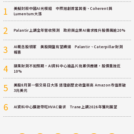
1
美擬封殺中國AI光模組 中際旭創首當其衝、Coherent與
Lumentum大漲
2
Palantir上調全年營收預測 政府與企業AI需求推升股價飆逾20%
3
AI概念股領軍 美股開盤有望續揚 Palantir、Caterpillar財測
報喜
4
蘋果財測不如預期，AI資料中心搶晶片拖累供應鏈，股價重挫近
10%
5
美股8月第一個交易日大漲 道瓊創歷史收盤新高 Amazon市值首破
3兆美元
6
AI資料中心擴建帶旺HVAC需求 Trane上調2026年獲利展望