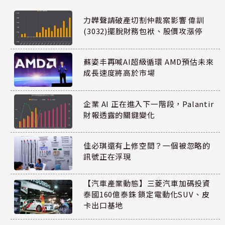
力韡聲請破產切割仲裁案影響 偉訓
(3032)擺脫財務包袱、股價攻漲停
蘇姿丰再喊AI超級循環 AMD預估未來
成長速度將高於市場
企業 AI 正在進入下一階段，Palantir
財報透露的關鍵變化
佳必琪還有上修空間？一個被忽略的
訊號正在浮現
【汽車產業動態】三菱汽車加碼投資
泰國160億泰銖 鎖定電動化SUV、皮
卡出口基地