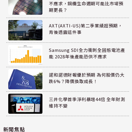
不應求，銅纜生命週期可能比市場預
期更長？
AXT(AXTI-US)第二季業績超預期，
背後透露這件事
Samsung SDI全力衝刺全固態電池產
能 2028年後產能恐供不應求
諾和諾德財報優於預期 為何股價仍大
跌6%？降價換取成長！
三井化學首季淨利暴增44倍 全年財測
維持不變
新聞焦點