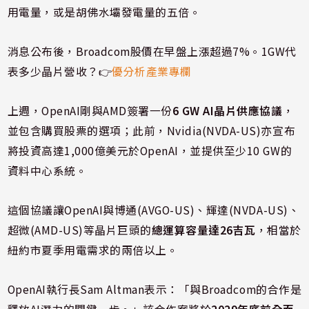
用電量，或是胡佛水壩發電量的五倍。
消息公布後，Broadcom股價在早盤上漲超過7%。1GW代
表多少晶片營收？👉
優分析產業專欄
上週，OpenAI剛與AMD簽署一份
6 GW AI晶片供應協議
，
並包含購買股票的選項；此前，Nvidia(NVDA-US)亦宣布
將投資高達1,000億美元於OpenAI，並提供至少10 GW的
資料中心系統。
這個協議讓OpenAI與博通(AVGO-US)、輝達(NVDA-US)、
超微(AMD-US)等晶片巨頭的
總運算容量達26吉瓦
，相當於
紐約市夏季用電需求的兩倍以上。
OpenAI執行長Sam Altman表示：「與Broadcom的合作是