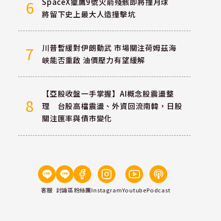
SpaceX獵鷹9號火箭殘骸即將撞月球
6
將留下史上最大人造撞擊坑
川普暫緩對伊朗動武 市場關注荷姆茲海
7
峽能否重啟 油價壓力有望緩解
【亞股收盤一手掌握】AI概念股震盪整
8
理 台股高檔震盪、外資回流南韓，日股
關注匯率與債市變化
客服
討論區
粉絲團
Instagram
Youtube
Podcast