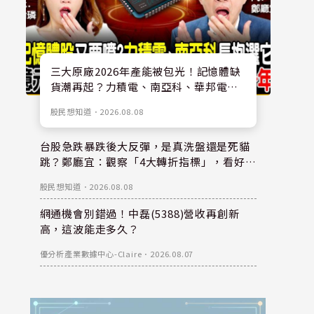
三大原廠2026年產能被包光！記憶體缺
貨潮再起？力積電、南亞科、華邦電怎
麼選？鄭廳宜獨家點名「這檔」抱一年
股民想知道
．
2026.08.08
台股急跌暴跌後大反彈，是真洗盤還是死貓
跳？鄭廳宜：觀察「4大轉折指標」，看好大
立光、華邦電等6檔壓箱寶
股民想知道
．
2026.08.08
網通機會別錯過！中磊(5388)營收再創新
高，這波能走多久？
優分析產業數據中心-Claire
．
2026.08.07