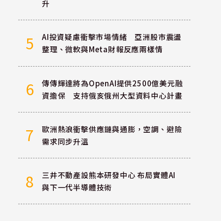
升
AI投資疑慮衝擊市場情緒 亞洲股市震盪
5
整理、微軟與Meta財報反應兩樣情
傳傳輝達將為OpenAI提供2500億美元融
6
資擔保 支持俄亥俄州大型資料中心計畫
歐洲熱浪衝擊供應鏈與通膨，空調、避險
7
需求同步升溫
三井不動產設熊本研發中心 布局實體AI
8
與下一代半導體技術