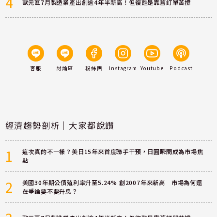
4
歐元區7月製造業產出創逾4年半新高！但復甦是靠舊訂單苦撐
客服
討論區
粉絲團
Instagram
Youtube
Podcast
經濟趨勢剖析｜大家都說讚
1
這次真的不一樣？美日15年來首度聯手干預，日圓瞬間成為市場焦
點
2
美國30年期公債殖利率升至5.24% 創2007年來新高 市場為何還
在爭論要不要升息？