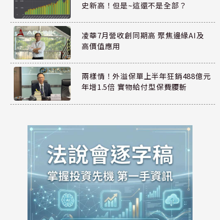
史新高！但是~這還不是全部？
凌華7月營收創同期高 聚焦邊緣AI及
高價值應用
兩樣情！外溢保單上半年狂銷488億元
年增1.5倍 實物給付型保費腰斬