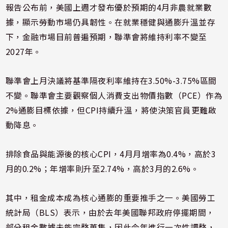
報告公布前，美國上週才發布優於預期的4月非農就業數
據，顯示勞動市場仍具韌性。在就業穩健與通膨升溫並存
下，金融市場目前普遍預期，聯準會將維持利率不變至
2027年。
聯準會上月決議將基準隔夜利率維持在3.50%-3.75%區間
不變。聯準會主要觀察個人消費支出物價指數（PCE）作為
2%通膨目標依據，但CPI持續升溫，將使決策官員更難啟
動降息。
排除食品與能源後的核心CPI，4月月增率為0.4%，高於3
月的0.2%；年增率則升至2.74%，高於3月的2.6%。
其中，租金成本成為核心通膨的重要推手之一。美國勞工
統計局（BLS）表示，由於去年美國聯邦政府停擺期間，
部分租金數據未能完整蒐集，因此今年進行一次性調整，