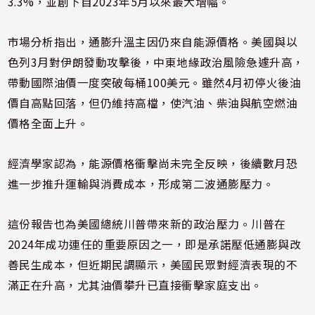
3.3%，並創下自2023年5月以來最大增幅。
市場分析指出，通膨升溫主因仍來自能源價格。美國與以
色列3月對伊朗發動攻擊後，中東地緣政治風險急遽升高，
帶動國際油價一度突破每桶100美元。雖然4月初停火後油
價自高點回落，但仍維持高檔，使汽油、柴油與航空燃油
價格全面上升。
經濟學家認為，能源價格衝擊尚未完全反映，後續數月恐
進一步推升運輸與消費成本，形成第二波通膨壓力。
這份報告也為美國總統川普帶來新的政治壓力。川普在
2024年成功連任的重要原因之一，即是承諾壓低通膨與改
善民生成本，但近期民調顯示，美國民眾對經濟表現的不
滿正在升高，尤其油價攀升已直接衝擊家庭支出。