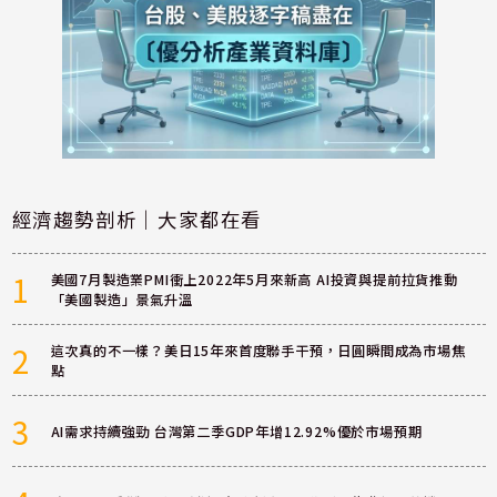
經濟趨勢剖析｜大家都在看
1
美國7月製造業PMI衝上2022年5月來新高 AI投資與提前拉貨推動
「美國製造」景氣升溫
2
這次真的不一樣？美日15年來首度聯手干預，日圓瞬間成為市場焦
點
3
AI需求持續強勁 台灣第二季GDP年增12.92%優於市場預期