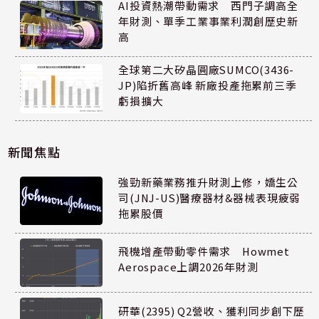
AI投資熱潮帶動需求 西門子調高全
年財測、單季工業事業利潤創歷史新
高
全球第二大矽晶圓廠SUMCO(3436-
JP)陷折舊高峰 新廠投產拖累前三季
虧損擴大
新聞焦點
強勁新藥業務推升財測上修，嬌生公
司(JNJ-US)醫療器材&器械表現疲弱
拖累股價
飛機增產帶動零件需求 Howmet
Aerospace上調2026年財測
研華(2395) Q2營收、獲利同步創下歷