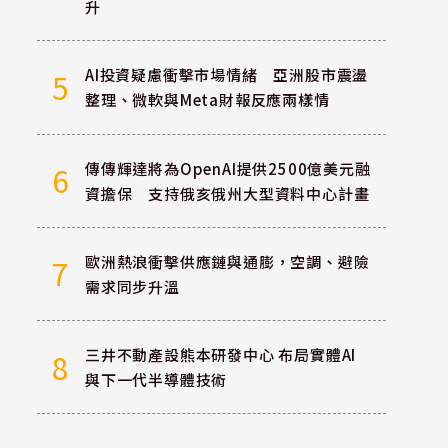
升
AI投資疑慮衝擊市場情緒 亞洲股市震盪
5
整理、微軟與Meta財報反應兩樣情
傳傳輝達將為OpenAI提供2500億美元融
6
資擔保 支持俄亥俄州大型資料中心計畫
歐洲熱浪衝擊供應鏈與通膨，空調、避險
7
需求同步升溫
三井不動產設熊本研發中心 布局實體AI
8
與下一代半導體技術