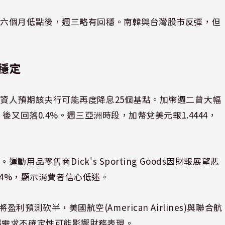
至六個月低點後，週三略有回穩。南韓與台灣股市反彈，但
穩定
資人預期該央行可能再度降息25個基點。加幣週二曾大幅
又回落0.4%。週三亞洲時段，加幣兌美元報1.4444，
品零售商Dick's Sporting Goods因財報展望悲
跌24%，顯示消費者信心低迷。
)將盈利預測砍半，美國航空(American Airlines)與聯合航
少及市場需求不確定性可能影響財務表現。