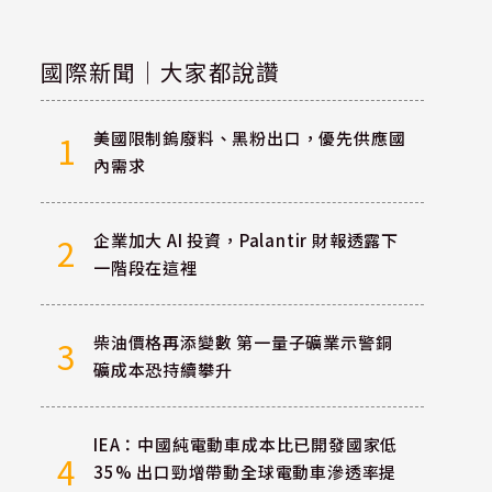
國際新聞｜大家都說讚
美國限制鎢廢料、黑粉出口，優先供應國
1
內需求
企業加大 AI 投資，Palantir 財報透露下
2
一階段在這裡
柴油價格再添變數 第一量子礦業示警銅
3
礦成本恐持續攀升
IEA：中國純電動車成本比已開發國家低
4
35% 出口勁增帶動全球電動車滲透率提