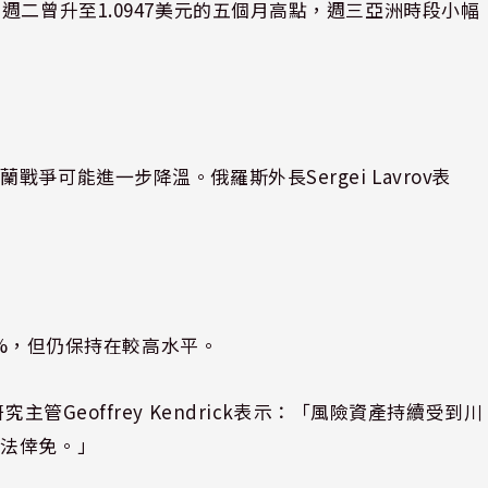
週二曾升至1.0947美元的五個月高點，週三亞洲時段小幅
可能進一步降溫。俄羅斯外長Sergei Lavrov表
4%，但仍保持在較高水平。
資產研究主管Geoffrey Kendrick表示：「風險資產持續受到川
無法倖免。」