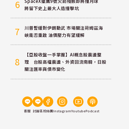
SpaceX獵鷹9號火箭殘骸即將撞月球
6
將留下史上最大人造撞擊坑
川普暫緩對伊朗動武 市場關注荷姆茲海
7
峽能否重啟 油價壓力有望緩解
【亞股收盤一手掌握】AI概念股震盪整
8
理 台股高檔震盪、外資回流南韓，日股
關注匯率與債市變化
客服
討論區
粉絲團
Instagram
Youtube
Podcast