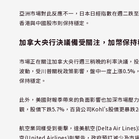
亞洲市場對此反應不一，日本日經指數在週二跌
香港與中國股市則保持穩定。
加拿大央行決議備受關注，加幣保持
市場正在關注加拿大央行週三稍晚的利率決議，投
波動，受川普關稅政策影響，盤中一度上漲0.5%，後
保持穩定。
此外，美國財報季帶來的負面影響也加深市場壓力。運動用
觀，股價下跌5.7%，百貨公司Kohl's股價更暴
航空業同樣受到衝擊，達美航空(Delta Air Lines
空(United Airlines)則警告，政府預訂減