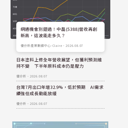
網通機會別錯過！中磊(5388)營收再創
新高，這波能走多久？
優分析產業數據中心-Claire
．
2026.08.07
日本塗料上修全年營收展望，但獲利預測維
持不變 下半年原料成本仍是壓力
優分析
．
2026.08.07
台灣7月出口年增32.9%，低於預期 AI需求
續強但成長動能放緩
優分析
．
2026.08.07