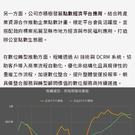
另一方面，公司亦積極發展
點數經濟平台應用
，結合跨產
業資源合作推動企業點數計畫，穩定平台會員活躍度，並
搭配政府標案拓展至縣市地方經濟與市民福利應用，打造
辦公室點數生態圈。
在數位轉型推動方面，程曦透過 AI 技術與 DCRM 系統，協
助客戶導入商業流程自動化，優化非結構化且具規律性的
重複工作流程，加速數位整合，提升整體營運投報率，朝
具備整合服務與轉型顧問價值的數位服務商持續邁進。