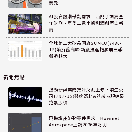
美元
AI投資熱潮帶動需求 西門子調高全
年財測、單季工業事業利潤創歷史新
高
全球第二大矽晶圓廠SUMCO(3436-
JP)陷折舊高峰 新廠投產拖累前三季
虧損擴大
新聞焦點
強勁新藥業務推升財測上修，嬌生公
司(JNJ-US)醫療器材&器械表現疲弱
拖累股價
飛機增產帶動零件需求 Howmet
Aerospace上調2026年財測