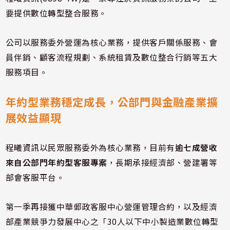
要提供數位轉型整合服務。
公司以
服務委外營運
為核心業務，提供客戶關係服務、會
員伴銷、顧客流程規劃、系統租賃及數位整合行銷等五大
服務項目。
年約型業務穩定成長，公部門與金融產業擴
展效益顯現
程曦資訊以民眾服務委外為核心業務，目前有
逾
七成營收
來自公部門年約型客服專案
，長期承接經濟部、營建署等
部會客服平台。
第一季再接獲中華郵政客服中心營運管理合約，以及經濟
部產業競爭力發展中心之「30人以下中小製造業數位轉型