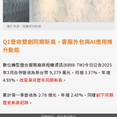
圖片來源：程曦資訊官網
Q1營收雙創同期新高，客服外包與AI應用推
升動能
數位轉型整合服務廠商程曦資訊(6898-TW)今日公告2025
年3月合併營收為新台幣 9,379 萬元，月增 3.37%、年增
4.93%，
改寫單月歷年同期新高
。
累計第一季營收為 2.76 億元，年增 2.43%，同樣
創下同期
歷史新高紀錄
。