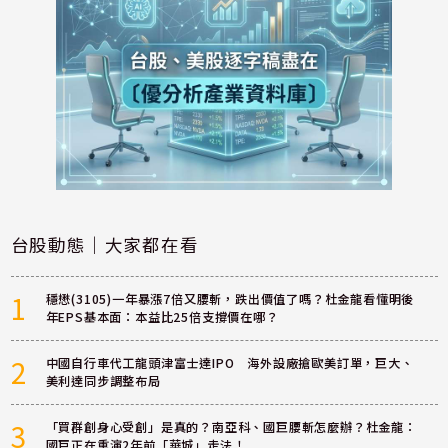
台股動態｜大家都在看
1
穩懋(3105)一年暴漲7倍又腰斬，跌出價值了嗎？杜金龍看懂明後
年EPS基本面：本益比25倍支撐價在哪？
2
中國自行車代工龍頭津富士達IPO 海外設廠搶歐美訂單，巨大、
美利達同步調整布局
3
「買群創身心受創」是真的？南亞科、國巨腰斬怎麼辦？杜金龍：
國巨正在重演2年前「華城」走法！