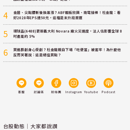
4
金居、尖點腰斬後換誰漲？ABF載板欣興、南電接棒！杜金龍：看
好2028年EPS達50元，這檔是末升段首選
5
環球晶(6488)更新義大利 Novara 廠火災進度，法人估影響全球 8
吋產能約 5%
6
買進群創身心受創？杜金龍親自下場「吃便當」被套牢！為什麼他
反而笑著說：這是絕佳買點？
客服
討論區
粉絲團
Instagram
Youtube
Podcast
台股動態｜大家都說讚