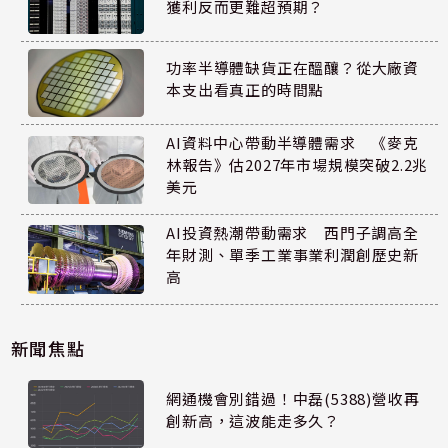
獲利反而更難超預期？
功率半導體缺貨正在醞釀？從大廠資
本支出看真正的時間點
AI資料中心帶動半導體需求 《麥克
林報告》估2027年市場規模突破2.2兆
美元
AI投資熱潮帶動需求 西門子調高全
年財測、單季工業事業利潤創歷史新
高
新聞焦點
網通機會別錯過！中磊(5388)營收再
創新高，這波能走多久？