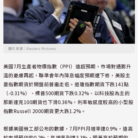
圖片來源：Reuters Pictures
美國7月生產者物價指數（PPI）遠超預期，市場對通膨升
溫的憂慮再起，聯準會年內降息幅度預期遭下修，美股主
要指數期貨於開盤前普遍走低。道瓊指數期貨下跌141點
（-0.31%）、標普500期貨下跌0.32%、以科技股為主的
那斯達克100期貨也下滑0.36%，利率敏感度較高的小型股
指數Russell 2000期貨更大跌1.2%。
根據美國勞工部公布的數據，7月PPI月增率達0.9%，遠高
於市場預估的0.2%；年增率則達3.3%，顯著高於預期的