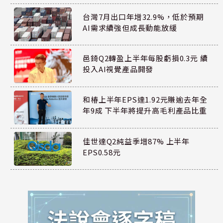
台灣7月出口年增32.9%，低於預期
AI需求續強但成長動能放緩
邑錡Q2轉盈上半年每股虧損0.3元 續
投入AI視覺產品開發
和椿上半年EPS達1.92元賺逾去年全
年9成 下半年將提升高毛利產品比重
佳世達Q2純益季增87% 上半年
EPS0.58元