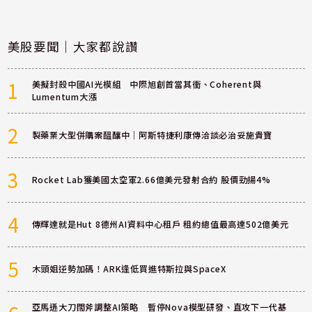
美股要聞｜大家都說讚
1
美擬封殺中國AI光模組 中際旭創首當其衝、Coherent與
Lumentum大漲
2
製藥業大型併購案醞釀中｜阿斯特捷利康傳洽談必治妥施貴寶
3
Rocket Lab獲美國太空軍2.66億美元發射合約 股價勁揚4%
4
傳輝達就是Hut 8德州AI資料中心租戶 租約總值最高達502億美元
5
木頭姐逆勢加碼！ARK逢低買進特斯拉與SpaceX
亞馬遜大刀闊斧調整AI策略 暫停Nova模型研發、直攻下一代基