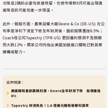
次降息2碼的必要性表達保留，也使市場對9月可能出現激
進降息的可能性進一步降溫。
此外，個股方面，農業設備大廠Deere & Co (DE-US) 在公
布季度淨利下滑並下修全年財測後，盤前股價重挫6.5%；
Coach母公司Tapestry (TPR-US) 更因獲利預測不及預期
而大跌12%。兩家公司均指出美國加徵進口關稅已對其業
績構成壓力。
延伸閱讀：
美國關稅重創農機利潤、Deere全年財測下修 股價重挫
6%
Tapestry 財測失色！1.6 億美元關稅衝擊利潤率