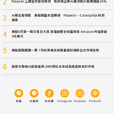
2
Palantir上調全年營收預測 政府與企業AI需求推升股價飆逾20%
3
AI概念股領軍 美股開盤有望續揚 Palantir、Caterpillar財測
報喜
4
美股8月第一個交易日大漲 道瓊創歷史收盤新高 Amazon市值首破
3兆美元
5
美股面臨關鍵一周 7月就業報告與重量級財報將左右市場走勢
6
蘇姿丰再喊AI超級循環 AMD預估未來成長速度將高於市場
客服
討論區
粉絲團
Instagram
Youtube
Podcast