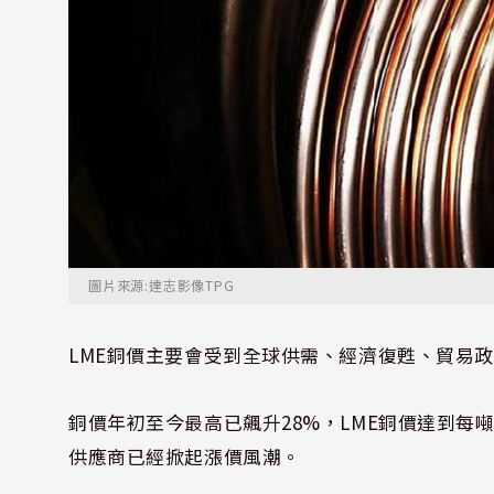
圖片來源:達志影像TPG
LME
銅價主要會受到全球供需、經濟復甦、貿易政
銅價年初至今最高已飆升
28%
，
LME
銅價達到每
供應商已經掀起漲價風潮。