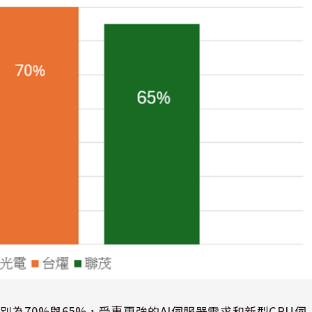
分別為
70%
與
65%
，受惠更強的
AI
伺服器需求和新型
CPU
伺