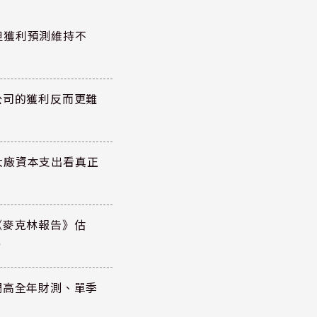
但獲利預測維持不
公司的獲利反而更難
大廠資本支出看真正
《麥克林報告》估
元
調高全年財測、單季