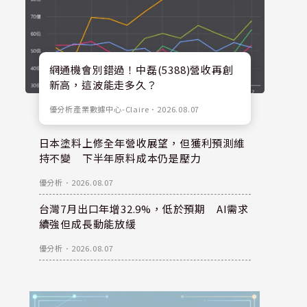
網通機會別錯過！中磊(5388)營收再創
新高，這波能走多久？
優分析產業數據中心-Claire
．
2026.08.07
日本塗料上修全年營收展望，但獲利預測維
持不變 下半年原料成本仍是壓力
優分析
．
2026.08.07
台灣7月出口年增32.9%，低於預期 AI需求
續強但成長動能放緩
優分析
．
2026.08.07