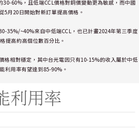
的
30-60%
，且低端
CCL
價格對銅價變動更為敏感，而中國
從
5
月
20
日開始對新訂單提高價格。
30-35%/~40%
來自中低端
CCL
，也已計畫
2024
年第三季度
價格提高約高個位數百分比。
價格相對穩定，其中台光電因只有
10-15%
的收入屬於中低
能利用率有望達到
85-90%
。