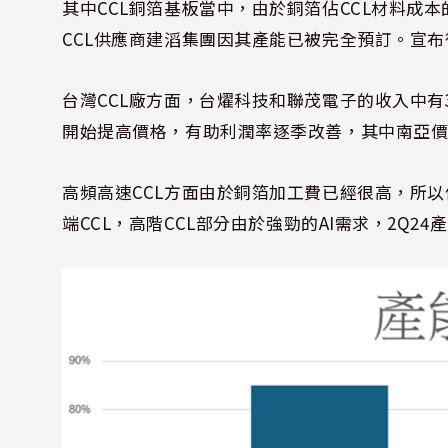
其中
CCL
銅箔基板當中，由於銅箔佔
CCL
材料成本
CCL
供應商建滔集團因其產能已被完全預訂。宣布
台灣
CCL
廠方面，台燿科技和聯茂電子的收入中有
開始提高價格，有助利潤率逐季改善，其中南亞
高頻高速
CCL
方面由於銅箔加工費已經很高，所以
端
CCL
，高階
CCL
部分由於強勁的
AI
需求，
2Q24
產