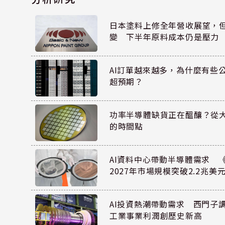
日本塗料上修全年營收展望，
變 下半年原料成本仍是壓力
AI訂單越來越多，為什麼有些
超預期？
功率半導體缺貨正在醞釀？從
的時間點
AI資料中心帶動半導體需求 
2027年市場規模突破2.2兆美
AI投資熱潮帶動需求 西門子
工業事業利潤創歷史新高