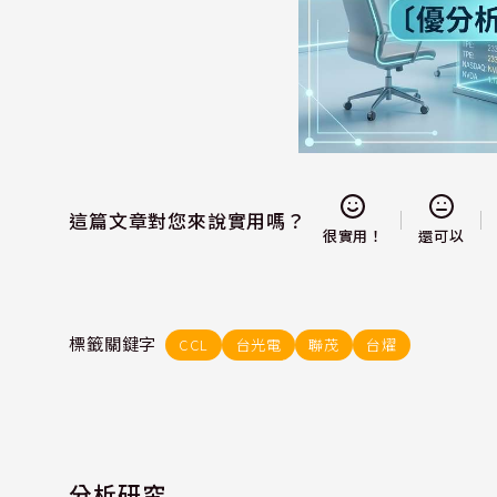
這篇文章對您來說實用嗎？
還可以
很實用！
標籤關鍵字
CCL
台光電
聯茂
台燿
分析研究