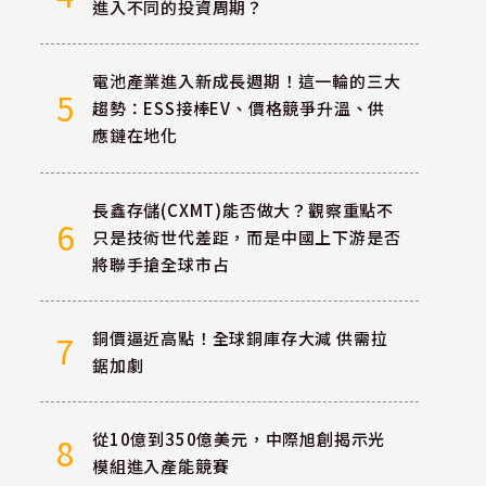
進入不同的投資周期？
電池產業進入新成長週期！這一輪的三大
5
趨勢：ESS接棒EV、價格競爭升溫、供
應鏈在地化
長鑫存儲(CXMT)能否做大？觀察重點不
6
只是技術世代差距，而是中國上下游是否
將聯手搶全球市占
銅價逼近高點！全球銅庫存大減 供需拉
7
鋸加劇
從10億到350億美元，中際旭創揭示光
8
模組進入產能競賽