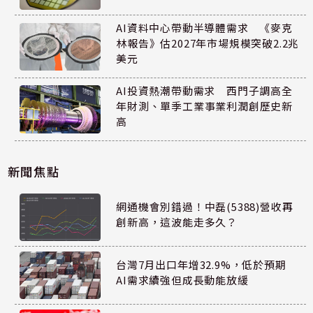
AI資料中心帶動半導體需求 《麥克
林報告》估2027年市場規模突破2.2兆
美元
AI投資熱潮帶動需求 西門子調高全
年財測、單季工業事業利潤創歷史新
高
新聞焦點
網通機會別錯過！中磊(5388)營收再
創新高，這波能走多久？
台灣7月出口年增32.9%，低於預期
AI需求續強但成長動能放緩