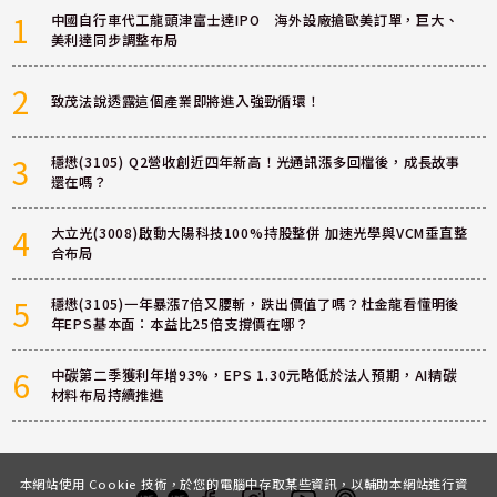
1
中國自行車代工龍頭津富士達IPO 海外設廠搶歐美訂單，巨大、
美利達同步調整布局
2
致茂法說透露這個產業即將進入強勁循環！
3
穩懋(3105) Q2營收創近四年新高！光通訊漲多回檔後，成長故事
還在嗎？
4
大立光(3008)啟動大陽科技100%持股整併 加速光學與VCM垂直整
合布局
5
穩懋(3105)一年暴漲7倍又腰斬，跌出價值了嗎？杜金龍看懂明後
年EPS基本面：本益比25倍支撐價在哪？
6
中碳第二季獲利年增93%，EPS 1.30元略低於法人預期，AI精碳
材料布局持續推進
本網站使用 Cookie 技術，於您的電腦中存取某些資訊，以輔助本網站進行資