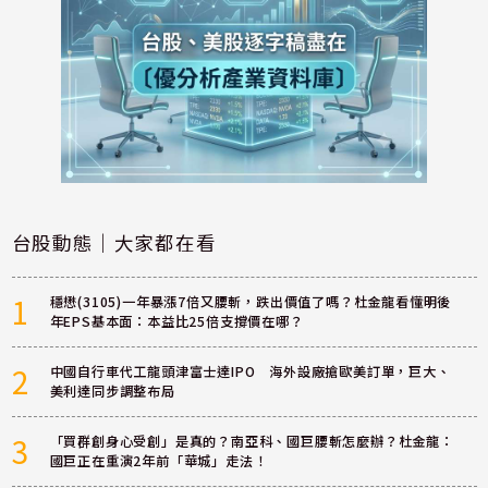
台股動態｜大家都在看
1
穩懋(3105)一年暴漲7倍又腰斬，跌出價值了嗎？杜金龍看懂明後
年EPS基本面：本益比25倍支撐價在哪？
2
中國自行車代工龍頭津富士達IPO 海外設廠搶歐美訂單，巨大、
美利達同步調整布局
3
「買群創身心受創」是真的？南亞科、國巨腰斬怎麼辦？杜金龍：
國巨正在重演2年前「華城」走法！