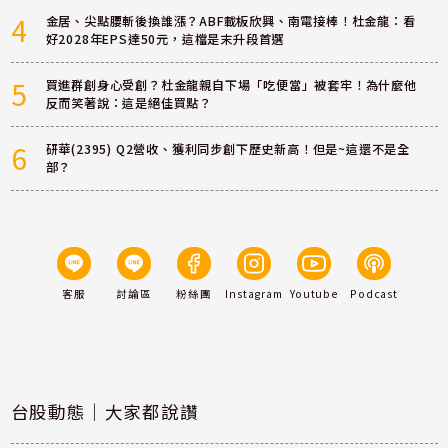
4
金居、尖點腰斬後換誰漲？ABF載板欣興、南電接棒！杜金龍：看
好2028年EPS達50元，這檔是末升段首選
5
買進群創身心受創？杜金龍親自下場「吃便當」被套牢！為什麼他
反而笑著說：這是絕佳買點？
6
研華(2395) Q2營收、獲利同步創下歷史新高！但是~這還不是全
部？
客服
討論區
粉絲團
Instagram
Youtube
Podcast
台股動態｜大家都說讚