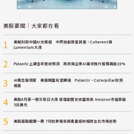
美股要聞｜大家都在看
1
美擬封殺中國AI光模組 中際旭創首當其衝、Coherent與
Lumentum大漲
2
Palantir上調全年營收預測 政府與企業AI需求推升股價飆逾20%
3
AI概念股領軍 美股開盤有望續揚 Palantir、Caterpillar財測
報喜
4
美股8月第一個交易日大漲 道瓊創歷史收盤新高 Amazon市值首破
3兆美元
5
美股面臨關鍵一周 7月就業報告與重量級財報將左右市場走勢