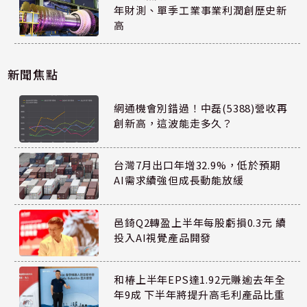
年財測、單季工業事業利潤創歷史新
高
新聞焦點
網通機會別錯過！中磊(5388)營收再
創新高，這波能走多久？
台灣7月出口年增32.9%，低於預期
AI需求續強但成長動能放緩
邑錡Q2轉盈上半年每股虧損0.3元 續
投入AI視覺產品開發
和椿上半年EPS達1.92元賺逾去年全
年9成 下半年將提升高毛利產品比重