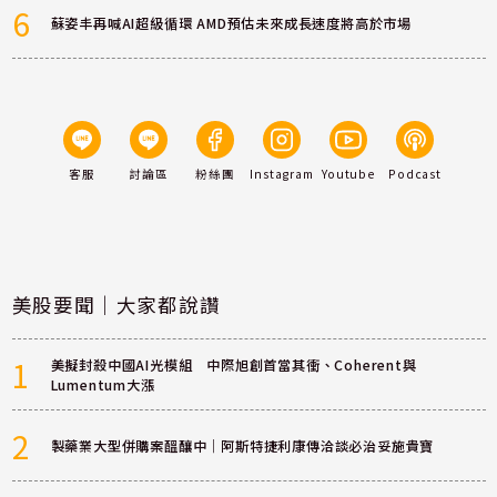
6
蘇姿丰再喊AI超級循環 AMD預估未來成長速度將高於市場
客服
討論區
粉絲團
Instagram
Youtube
Podcast
美股要聞｜大家都說讚
1
美擬封殺中國AI光模組 中際旭創首當其衝、Coherent與
Lumentum大漲
2
製藥業大型併購案醞釀中｜阿斯特捷利康傳洽談必治妥施貴寶