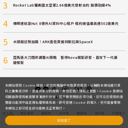
3
Rocket Lab獲美國太空軍2.66億美元發射合約 股價勁揚4%
4
傳輝達就是Hut 8德州AI資料中心租戶 租約總值最高達502億美元
5
木頭姐逆勢加碼！ARK逢低買進特斯拉與SpaceX
6
亞馬遜大刀闊斧調整AI策略 暫停Nova模型研發、直攻下一代基
礎模型
本網站使用 Cookie 技術，於您的電腦中存取某些資訊，以輔助本網站進行資
料之彙集或分析，並提供更好的服務，無侵犯個人隱私之意圖。Cookie 是網站
伺服器與使用者瀏覽器溝通的技術，若不願意開放此項功能，您可在您使用的瀏
客服
討論區
粉絲團
Instagram
Youtube
Podcast
覽器功能項中設定隱私權等級為高，即可拒絕 Cookie 的寫入，但可能會導致
本網站之部分或全部功能無法正常執行。
加入我
隱私權政
服務條
合作提
聯絡我
場地租
訂閱電子
們
策
款
案
們
借
報
我知道了
優分析 UAnalyze 商拓財經有限公司 © 2025