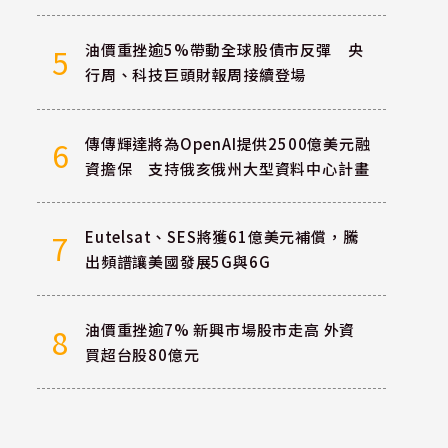
油價重挫逾5%帶動全球股債市反彈 央
5
行周、科技巨頭財報周接續登場
傳傳輝達將為OpenAI提供2500億美元融
6
資擔保 支持俄亥俄州大型資料中心計畫
Eutelsat、SES將獲61億美元補償，騰
7
出頻譜讓美國發展5G與6G
油價重挫逾7% 新興市場股市走高 外資
8
買超台股80億元