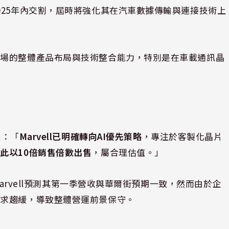
025年內交割，屆時將強化其在汽車數據傳輸與連接技術上
市場的整體產品布局與技術整合能力，特別是在車載通訊晶
指出：「
Marvell已明確轉向AI優先策略
，專注於客製化晶片
此以10倍銷售倍數出售
，屬合理估值。」
Marvell預測其第一季營收與華爾街預期一致，然而由於企
需求趨緩，導致整體營運前景保守。