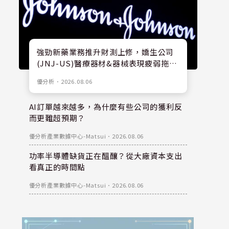
強勁新藥業務推升財測上修，嬌生公司
(JNJ-US)醫療器材&器械表現疲弱拖累
股價
優分析
．
2026.08.06
AI訂單越來越多，為什麼有些公司的獲利反
而更難超預期？
優分析產業數據中心-Matsui
．
2026.08.06
功率半導體缺貨正在醞釀？從大廠資本支出
看真正的時間點
優分析產業數據中心-Matsui
．
2026.08.06