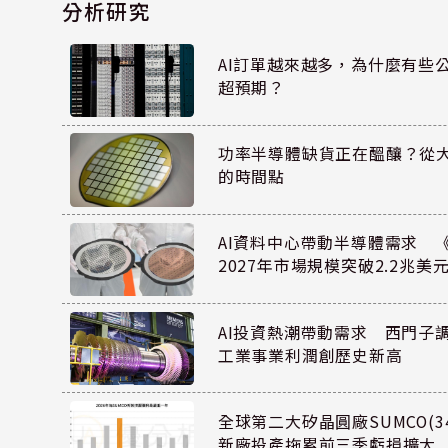
分析研究
AI訂單越來越多，為什麼有些
超預期？
功率半導體缺貨正在醞釀？從
的時間點
AI資料中心帶動半導體需求 
2027年市場規模突破2.2兆美
AI投資熱潮帶動需求 西門子
工業事業利潤創歷史新高
全球第二大矽晶圓廠SUMCO(34
新廠投產拖累前三季虧損擴大