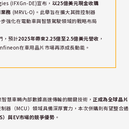
ies (IFXGn-DE)宣布，
以25億美元現金收購
太網業務
(MRVL-O)。此舉旨在擴大其微控制器
品線，進一步強化在電動車與智慧駕駛領域的戰略布局
部門，預計
2025年帶來2.25億至2.5億美元營收
，
Infineon在車用晶片市場再添成長動能。
被視為未來智慧車輛內部數據高速傳輸的關鍵技術，
正成為全球晶片
用微控制器（MCU）領域具備深厚實力，本次併購則有望整合通
S）與EV市場的競爭優勢
。