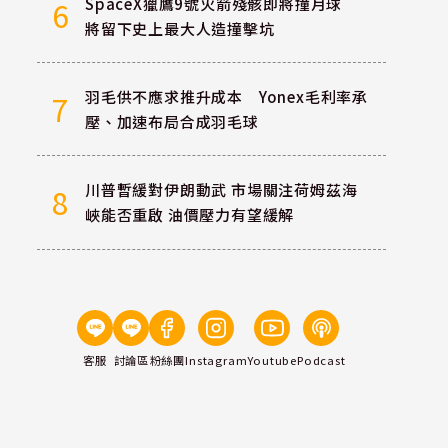
SpaceX獵鷹9號火箭殘骸即將撞月球
6
將留下史上最大人造撞擊坑
羽毛供不應求推升成本 Yonex毛利率承
7
壓、加速布局合成羽毛球
川普暫緩對伊朗動武 市場關注荷姆茲海
8
峽能否重啟 油價壓力有望緩解
客服
討論區
粉絲團
Instagram
Youtube
Podcast