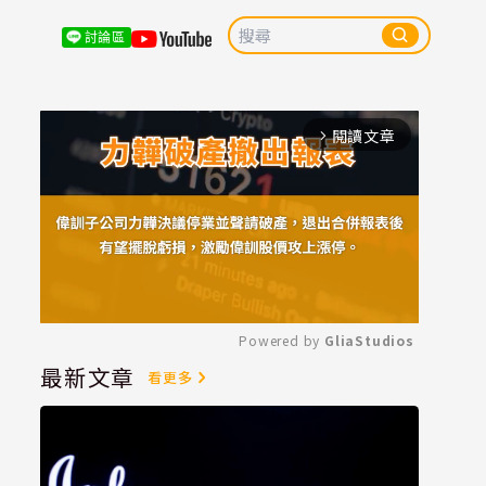
討論區
閱讀文章
arrow_forward_ios
Powered by 
GliaStudios
最新文章
看更多
Mute