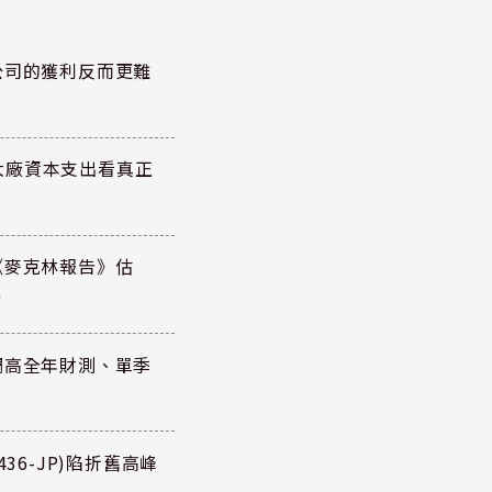
公司的獲利反而更難
大廠資本支出看真正
《麥克林報告》估
元
調高全年財測、單季
36-JP)陷折舊高峰