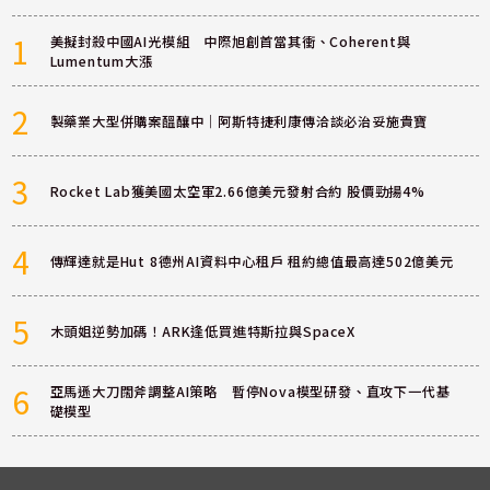
1
美擬封殺中國AI光模組 中際旭創首當其衝、Coherent與
Lumentum大漲
2
製藥業大型併購案醞釀中｜阿斯特捷利康傳洽談必治妥施貴寶
3
Rocket Lab獲美國太空軍2.66億美元發射合約 股價勁揚4%
4
傳輝達就是Hut 8德州AI資料中心租戶 租約總值最高達502億美元
5
木頭姐逆勢加碼！ARK逢低買進特斯拉與SpaceX
6
亞馬遜大刀闊斧調整AI策略 暫停Nova模型研發、直攻下一代基
礎模型