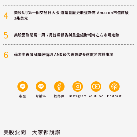
4
美股8月第一個交易日大漲 道瓊創歷史收盤新高 Amazon市值首破
3兆美元
5
美股面臨關鍵一周 7月就業報告與重量級財報將左右市場走勢
6
蘇姿丰再喊AI超級循環 AMD預估未來成長速度將高於市場
客服
討論區
粉絲團
Instagram
Youtube
Podcast
美股要聞｜大家都說讚