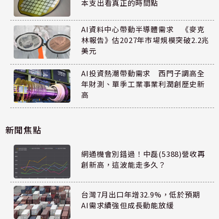
本支出看真正的時間點
AI資料中心帶動半導體需求 《麥克
林報告》估2027年市場規模突破2.2兆
美元
AI投資熱潮帶動需求 西門子調高全
年財測、單季工業事業利潤創歷史新
高
新聞焦點
網通機會別錯過！中磊(5388)營收再
創新高，這波能走多久？
台灣7月出口年增32.9%，低於預期
AI需求續強但成長動能放緩