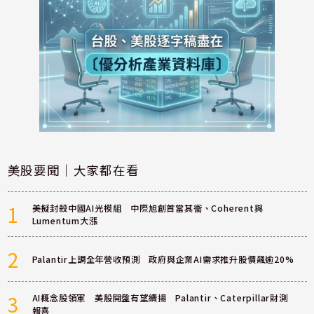
美股要聞｜大家都在看
1
美擬封殺中國AI光模組 中際旭創首當其衝、Coherent與
Lumentum大漲
2
Palantir上調全年營收預測 政府與企業AI需求推升股價飆逾20%
3
AI概念股領軍 美股開盤有望續揚 Palantir、Caterpillar財測
報喜