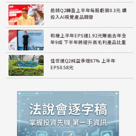
邑錡Q2轉盈上半年每股虧損0.3元 續
投入AI視覺產品開發
和椿上半年EPS達1.92元賺逾去年全
年9成 下半年將提升高毛利產品比重
佳世達Q2純益季增87% 上半年
EPS0.58元