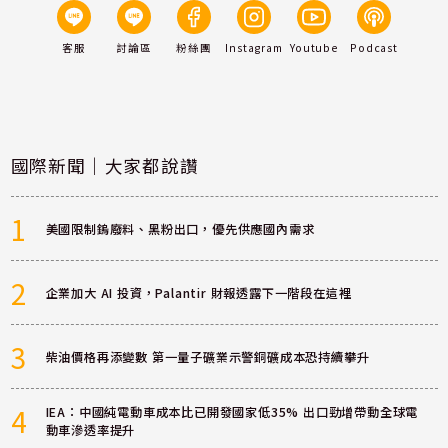
客服
討論區
粉絲團
Instagram
Youtube
Podcast
國際新聞｜大家都說讚
1
美國限制鎢廢料、黑粉出口，優先供應國內需求
2
企業加大 AI 投資，Palantir 財報透露下一階段在這裡
3
柴油價格再添變數 第一量子礦業示警銅礦成本恐持續攀升
4
IEA：中國純電動車成本比已開發國家低35% 出口勁增帶動全球電
動車滲透率提升