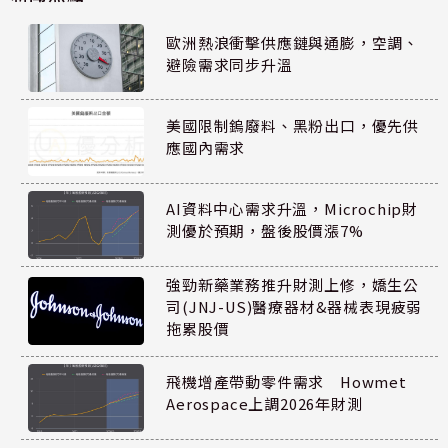
歐洲熱浪衝擊供應鏈與通膨，空調、
避險需求同步升溫
美國限制鎢廢料、黑粉出口，優先供
應國內需求
AI資料中心需求升溫，Microchip財
測優於預期，盤後股價漲7%
強勁新藥業務推升財測上修，嬌生公
司(JNJ-US)醫療器材&器械表現疲弱
拖累股價
飛機增產帶動零件需求 Howmet
Aerospace上調2026年財測