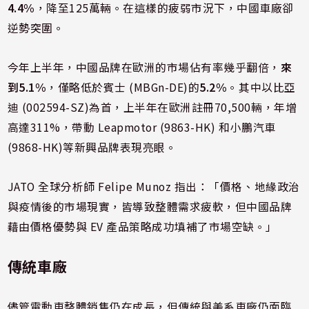
4.4%
，降至125萬輛。在這樣的疲弱市況下，中國車廠卻
逆勢突圍。
今年上半年，中國品牌在歐洲的市場佔有率幾乎翻倍，
來
到5.1%
，僅略低於賓士 (MBGn-DE)的
5.2%
。其中以比亞
迪 (002594-SZ)為首，上半年在歐洲註冊70,500輛，年增
高達311%，帶動 Leapmotor (9863-HK) 和小鵬汽車
(9868-HK)等新興品牌表現亮眼。
JATO 全球分析師 Felipe Munoz 指出：「價格、地緣政治
與疫情後的市場現實，皆導致整體需求疲軟，但中國品牌
藉由價格優勢與 EV 產品策略成功填補了市場空缺。」
傳統車廠
儘管電動車整體銷售仍在成長，但傳統與美系車廠仍面臨