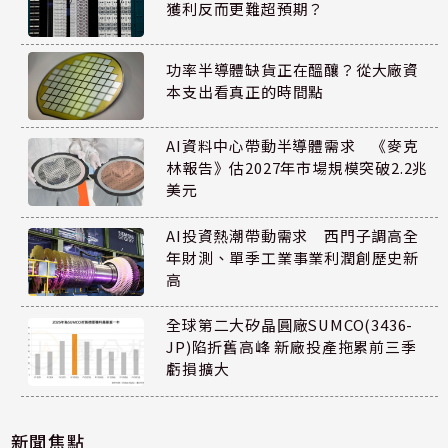
獲利反而更難超預期？
功率半導體缺貨正在醞釀？從大廠資
本支出看真正的時間點
AI資料中心帶動半導體需求 《麥克
林報告》估2027年市場規模突破2.2兆
美元
AI投資熱潮帶動需求 西門子調高全
年財測、單季工業事業利潤創歷史新
高
全球第二大矽晶圓廠SUMCO(3436-
JP)陷折舊高峰 新廠投產拖累前三季
虧損擴大
新聞焦點