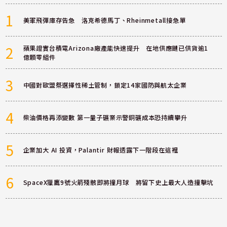
1
美軍飛彈庫存告急 洛克希德馬丁、Rheinmetall接急單
2
蘋果證實台積電Arizona廠產能快速提升 在地供應鏈已供貨逾1
億顆零組件
3
中國對歐盟祭選擇性稀土管制，鎖定14家國防與航太企業
4
柴油價格再添變數 第一量子礦業示警銅礦成本恐持續攀升
5
企業加大 AI 投資，Palantir 財報透露下一階段在這裡
6
SpaceX獵鷹9號火箭殘骸即將撞月球 將留下史上最大人造撞擊坑