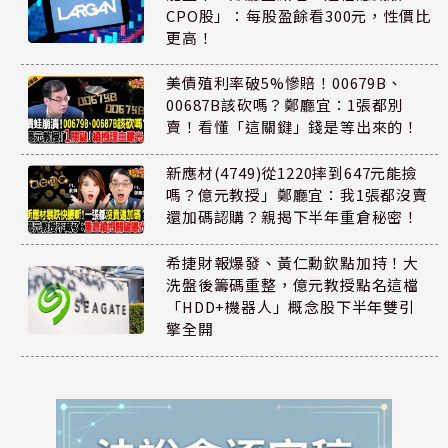
CPO股」：每股盈餘看300元，性價比
更高！
美債殖利率破5%慘賠！00679B、
00687B該砍嗎？鄭廳宜：1張都別
賣！看懂「這關鍵」錢是等出來的！
新應材(4749)從1220摔到647元能撿
嗎？億元教授」鄭廳宜：我1張都沒賣
還加碼認購？親揭下半年重倉秘密！
希捷財報爆發、黃仁勳欽點加持！大
洗盤後籌碼重整，億元教授點名這檔
「HDD+機器人」概念股下半年雙引
擎全開