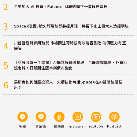
2
企業加大 AI 投資，Palantir 財報透露下一階段在這裡
3
SpaceX獵鷹9號火箭殘骸即將撞月球 將留下史上最大人造撞擊坑
4
川普暫緩對伊朗動武 市場關注荷姆茲海峽能否重啟 油價壓力有望
緩解
5
【亞股收盤一手掌握】AI概念股震盪整理 台股高檔震盪、外資回
流南韓，日股關注匯率與債市變化
6
馬斯克如何說服投資人：火箭技術將讓SpaceX在AI基礎建設勝
出？
客服
討論區
粉絲團
Instagram
Youtube
Podcast