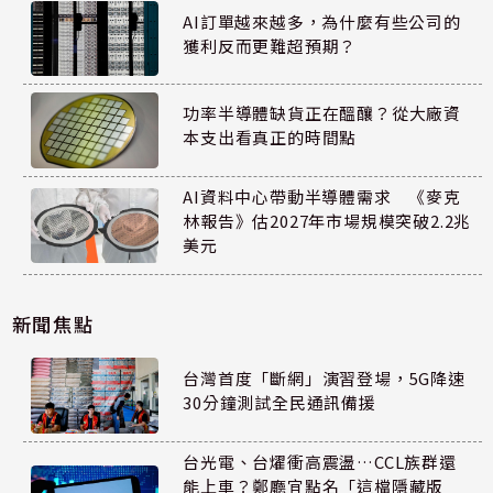
AI訂單越來越多，為什麼有些公司的
獲利反而更難超預期？
功率半導體缺貨正在醞釀？從大廠資
本支出看真正的時間點
AI資料中心帶動半導體需求 《麥克
林報告》估2027年市場規模突破2.2兆
美元
新聞焦點
台灣首度「斷網」演習登場，5G降速
30分鐘測試全民通訊備援
台光電、台燿衝高震盪…CCL族群還
能上車？鄭廳宜點名「這檔隱藏版