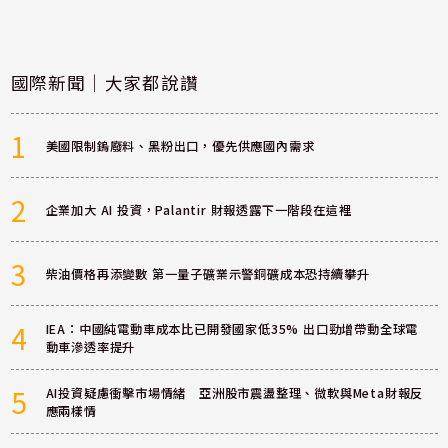
國際新聞｜大家都說讚
1
美國限制鎢廢料、黑粉出口，優先供應國內需求
2
企業加大 AI 投資，Palantir 財報透露下一階段在這裡
3
柴油價格再添變數 第一量子礦業示警銅礦成本恐持續攀升
4
IEA：中國純電動車成本比已開發國家低35% 出口勁增帶動全球電
動車滲透率提升
5
AI投資疑慮衝擊市場情緒 亞洲股市震盪整理、微軟與Meta財報反
應兩樣情