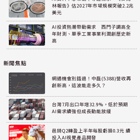
林報告》估2027年市場規模突破2.2兆
美元
AI投資熱潮帶動需求 西門子調高全
年財測、單季工業事業利潤創歷史新
高
新聞焦點
網通機會別錯過！中磊(5388)營收再
創新高，這波能走多久？
台灣7月出口年增32.9%，低於預期
AI需求續強但成長動能放緩
邑錡Q2轉盈上半年每股虧損0.3元 續
投入AI視覺產品開發