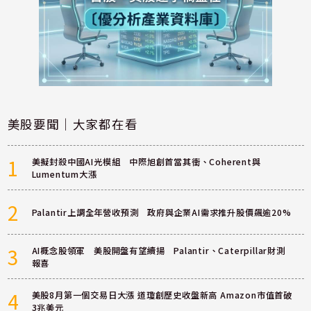
美股要聞｜大家都在看
1
美擬封殺中國AI光模組 中際旭創首當其衝、Coherent與
Lumentum大漲
2
Palantir上調全年營收預測 政府與企業AI需求推升股價飆逾20%
3
AI概念股領軍 美股開盤有望續揚 Palantir、Caterpillar財測
報喜
4
美股8月第一個交易日大漲 道瓊創歷史收盤新高 Amazon市值首破
3兆美元