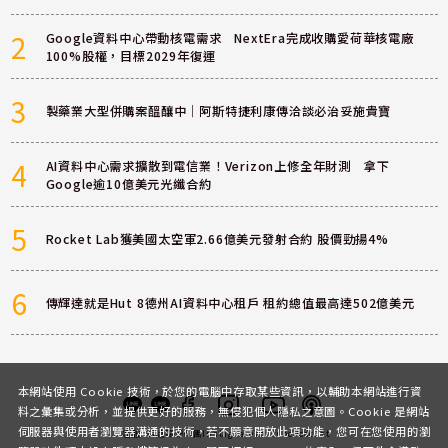
2
Google資料中心帶動核電需求 NextEra完成收購愛荷華核電廠
100%股權，目標2029年復運
3
製藥業大型併購案醞釀中｜阿斯特捷利康傳洽談必治妥施貴寶
4
AI資料中心需求擴散到電信業！Verizon上修全年財測 拿下
Google逾10億美元光纖合約
5
Rocket Lab獲美國太空軍2.66億美元發射合約 股價勁揚4%
6
傳輝達就是Hut 8德州AI資料中心租戶 租約總值最高達502億美元
本網站使用 Cookie 技術，於您的電腦中存取某些資訊，以輔助本網站進行資
料之彙集或分析，並提供更好的服務，無侵犯個人隱私之意圖。Cookie 是網站
伺服器與使用者瀏覽器溝通的技術，若不願意開放此項功能，您可在您使用的瀏
客服
討論區
粉絲團
Instagram
Youtube
Podcast