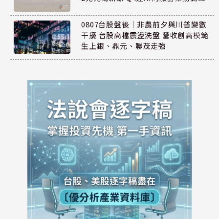
0807台股盤後｜非農前夕與川普變數
干擾 台股高檔震盪洗盤 營收創高模範
生上銀、鼎元、聯茂走強