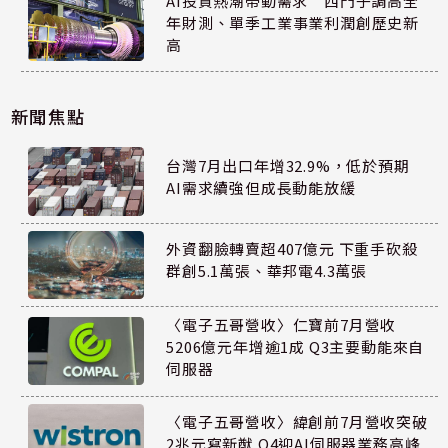
AI投資熱潮帶動需求 西門子調高全
年財測、單季工業事業利潤創歷史新
高
新聞焦點
台灣7月出口年增32.9%，低於預期
AI需求續強但成長動能放緩
外資翻臉轉賣超407億元 下重手砍殺
群創5.1萬張、華邦電4.3萬張
〈電子五哥營收〉仁寶前7月營收
5206億元年增逾1成 Q3主要動能來自
伺服器
〈電子五哥營收〉緯創前7月營收突破
2兆元寫新猷 Q4迎AI伺服器業務高峰