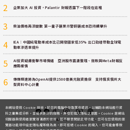
2
企業加大 AI 投資，Palantir 財報透露下一階段在這裡
3
柴油價格再添變數 第一量子礦業示警銅礦成本恐持續攀升
4
IEA：中國純電動車成本比已開發國家低35% 出口勁增帶動全球電
動車滲透率提升
5
AI投資疑慮衝擊市場情緒 亞洲股市震盪整理、微軟與Meta財報反
應兩樣情
6
傳傳輝達將為OpenAI提供2500億美元融資擔保 支持俄亥俄州大
型資料中心計畫
本網站使用 Cookie 技術，於您的電腦中存取某些資訊，以輔助本網站進行資
料之彙集或分析，並提供更好的服務，無侵犯個人隱私之意圖。Cookie 是網站
伺服器與使用者瀏覽器溝通的技術，若不願意開放此項功能，您可在您使用的瀏
客服
討論區
粉絲團
Instagram
Youtube
Podcast
覽器功能項中設定隱私權等級為高，即可拒絕 Cookie 的寫入，但可能會導致