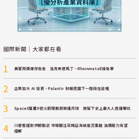
國際新聞｜大家都在看
1
美軍飛彈庫存告急 洛克希德馬丁、Rheinmetall接急單
2
企業加大 AI 投資，Palantir 財報透露下一階段在這裡
3
SpaceX獵鷹9號火箭殘骸即將撞月球 將留下史上最大人造撞擊坑
4
川普暫緩對伊朗動武 市場關注荷姆茲海峽能否重啟 油價壓力有望
緩解