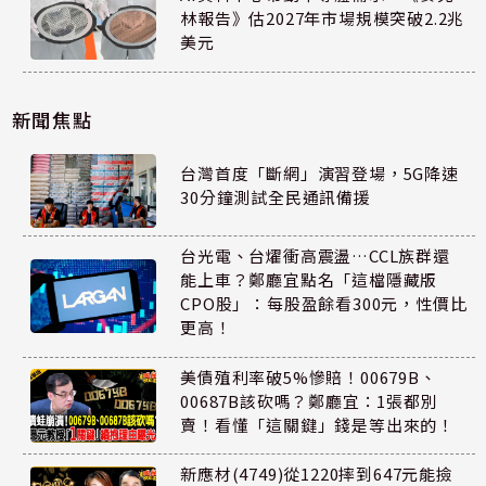
林報告》估2027年市場規模突破2.2兆
美元
新聞焦點
台灣首度「斷網」演習登場，5G降速
30分鐘測試全民通訊備援
台光電、台燿衝高震盪…CCL族群還
能上車？鄭廳宜點名「這檔隱藏版
CPO股」：每股盈餘看300元，性價比
更高！
美債殖利率破5%慘賠！00679B、
00687B該砍嗎？鄭廳宜：1張都別
賣！看懂「這關鍵」錢是等出來的！
新應材(4749)從1220摔到647元能撿