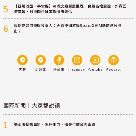
5
【亞股收盤一手掌握】AI概念股震盪整理 台股高檔震盪、外資回
流南韓，日股關注匯率與債市變化
6
馬斯克如何說服投資人：火箭技術將讓SpaceX在AI基礎建設勝
出？
客服
討論區
粉絲團
Instagram
Youtube
Podcast
國際新聞｜大家都說讚
1
美國限制鎢廢料、黑粉出口，優先供應國內需求