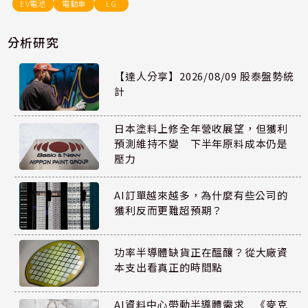
EV電池
電動車
LG
分析研究
【達人分享】2026/08/09 股泰盤勢統
計
日本塗料上修全年營收展望，但獲利
預測維持不變 下半年原料成本仍是
壓力
AI訂單越來越多，為什麼有些公司的
獲利反而更難超預期？
功率半導體缺貨正在醞釀？從大廠資
本支出看真正的時間點
AI資料中心帶動半導體需求 《麥克