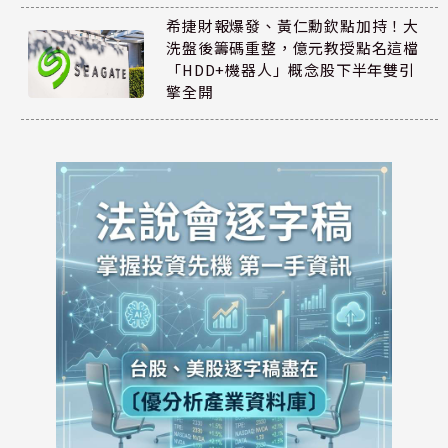
希捷財報爆發、黃仁勳欽點加持！大
洗盤後籌碼重整，億元教授點名這檔
「HDD+機器人」概念股下半年雙引
擎全開