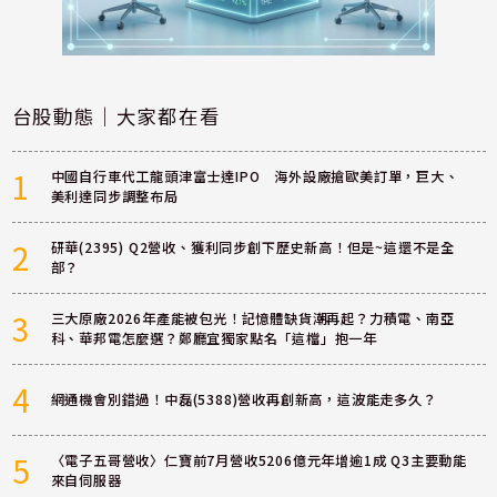
台股動態｜大家都在看
1
中國自行車代工龍頭津富士達IPO 海外設廠搶歐美訂單，巨大、
美利達同步調整布局
2
研華(2395) Q2營收、獲利同步創下歷史新高！但是~這還不是全
部？
3
三大原廠2026年產能被包光！記憶體缺貨潮再起？力積電、南亞
科、華邦電怎麼選？鄭廳宜獨家點名「這檔」抱一年
4
網通機會別錯過！中磊(5388)營收再創新高，這波能走多久？
5
〈電子五哥營收〉仁寶前7月營收5206億元年增逾1成 Q3主要動能
來自伺服器