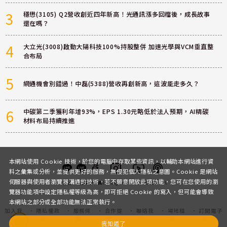
3
穩懋(3105) Q2營收創近四年新高！光通訊漲多回檔後，成長故事
還在嗎？
4
大立光(3008)啟動大陽科技100%持股整併 加速光學與VCM垂直整
合布局
5
網通機會別錯過！中磊(5388)營收再創新高，這波能走多久？
6
中碳第二季獲利年增93%，EPS 1.30元略低於法人預期，AI精碳
材料布局持續推進
本網站使用 Cookie 技術，於您的電腦中存取某些資訊，以輔助本網站進行資
料之彙集或分析，並提供更好的服務，無侵犯個人隱私之意圖。Cookie 是網站
伺服器與使用者瀏覽器溝通的技術，若不願意開放此項功能，您可在您使用的瀏
客服
討論區
粉絲團
Instagram
Youtube
Podcast
覽器功能項中設定隱私權等級為高，即可拒絕 Cookie 的寫入，但可能會導致
本網站之部分或全部功能無法正常執行。
加入我
隱私權政
服務條
合作提
聯絡我
場地租
訂閱電子
們
策
款
案
們
借
報
我知道了