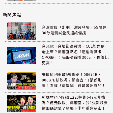
新聞焦點
台灣首度「斷網」演習登場，5G降速
30分鐘測試全民通訊備援
台光電、台燿衝高震盪…CCL族群還
能上車？鄭廳宜點名「這檔隱藏版
CPO股」：每股盈餘看300元，性價比
更高！
美債殖利率破5%慘賠！00679B、
00687B該砍嗎？鄭廳宜：1張都別
賣！看懂「這關鍵」錢是等出來的！
新應材(4749)從1220摔到647元能撿
嗎？億元教授」鄭廳宜：我1張都沒賣
還加碼認購？親揭下半年重倉秘密！