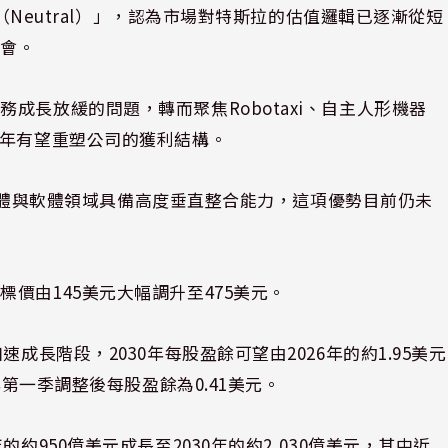
立（Neutral）」，認為市場對特斯拉的估值邏輯已逐漸從短
機會。
成長放緩的問題，轉而聚焦Robotaxi、自主人形機器
十年有望重塑公司的獲利結構。
拉在硬體與軟體領域具備高度垂直整合能力，這項優勢目前仍未
價由145美元大幅調升至475美元。
成長階段，2030年每股盈餘可望由2026年的約1.95美元
年第一季調整後每股盈餘為0.41美元。
約950億美元成長至2030年的約2,030億美元，其中近