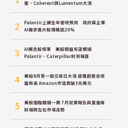
衝、Coherent與Lumentum大漲
Palantir上調全年營收預測 政府與企業
2
AI需求推升股價飆逾20%
AI概念股領軍 美股開盤有望續揚
3
Palantir、Caterpillar財測報喜
美股8月第一個交易日大漲 道瓊創歷史收
4
盤新高 Amazon市值首破3兆美元
美股面臨關鍵一周 7月就業報告與重量級
5
財報將左右市場走勢