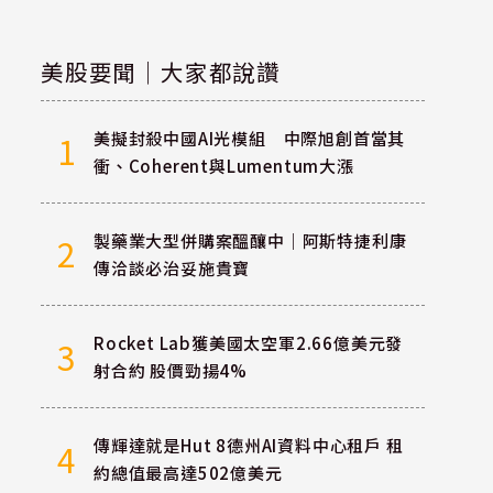
美股要聞｜大家都說讚
美擬封殺中國AI光模組 中際旭創首當其
1
衝、Coherent與Lumentum大漲
製藥業大型併購案醞釀中｜阿斯特捷利康
2
傳洽談必治妥施貴寶
Rocket Lab獲美國太空軍2.66億美元發
3
射合約 股價勁揚4%
傳輝達就是Hut 8德州AI資料中心租戶 租
4
約總值最高達502億美元