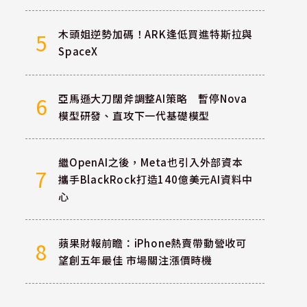
木頭姐逆勢加碼！ARK逢低買進特斯拉與
5
SpaceX
亞馬遜大刀闊斧調整AI策略 暫停Nova
6
模型研發、直攻下一代基礎模型
繼OpenAI之後，Meta也引入外部資本
7
攜手BlackRock打造140億美元AI資料中
心
蘋果財報前瞻：iPhone熱賣帶動營收可
8
望創五年最佳 市場關注漲價時機