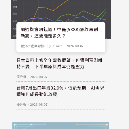
網通機會別錯過！中磊(5388)營收再創
新高，這波能走多久？
優分析產業數據中心-Claire
．
2026.08.07
日本塗料上修全年營收展望，但獲利預測維
持不變 下半年原料成本仍是壓力
優分析
．
2026.08.07
台灣7月出口年增32.9%，低於預期 AI需求
續強但成長動能放緩
優分析
．
2026.08.07