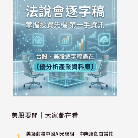
美股要聞｜大家都在看
美擬封殺中國AI光模組 中際旭創首當其
1