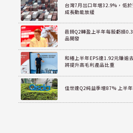
台灣7月出口年增32.9%，低
成長動能放緩
邑錡Q2轉盈上半年每股虧損0.3
品開發
和椿上半年EPS達1.92元賺逾
將提升高毛利產品比重
佳世達Q2純益季增87% 上半年E