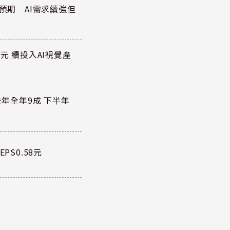
於預期 AI需求續強但
元 續投入AI視覺產
去年全年9成 下半年
PS0.58元