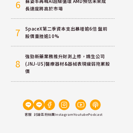
蘇姿丰再喊AI超級循環 AMD預估未來成
6
長速度將高於市場
SpaceX第二季資本支出暴增逾6倍 盤前
7
股價重挫逾10%
強勁新藥業務推升財測上修，嬌生公司
8
(JNJ-US)醫療器材&器械表現疲弱拖累股
價
客服
討論區
粉絲團
Instagram
Youtube
Podcast