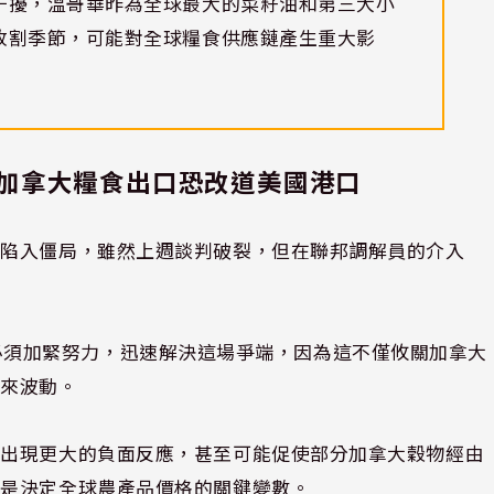
干擾，溫哥華昨為全球最大的菜籽油和第三大小
收割季節，可能對全球糧食供應鏈產生重大影
加拿大糧食出口恐改道美國港口
經陷入僵局，雖然上週談判破裂，但在聯邦調解員的介入
，雙方必須加緊努力，迅速解決這場爭端，因為這不僅攸關加拿大
帶來波動。
將出現更大的負面反應，甚至可能促使部分加拿大穀物經由
能是決定全球農產品價格的關鍵變數。