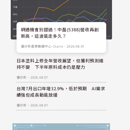
網通機會別錯過！中磊(5388)營收再創
新高，這波能走多久？
優分析產業數據中心-Claire
．
2026.08.07
日本塗料上修全年營收展望，但獲利預測維
持不變 下半年原料成本仍是壓力
優分析
．
2026.08.07
台灣7月出口年增32.9%，低於預期 AI需求
續強但成長動能放緩
優分析
．
2026.08.07