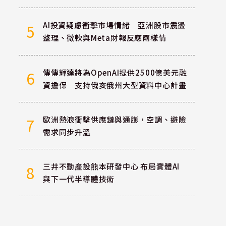
AI投資疑慮衝擊市場情緒 亞洲股市震盪
5
整理、微軟與Meta財報反應兩樣情
傳傳輝達將為OpenAI提供2500億美元融
6
資擔保 支持俄亥俄州大型資料中心計畫
歐洲熱浪衝擊供應鏈與通膨，空調、避險
7
需求同步升溫
三井不動產設熊本研發中心 布局實體AI
8
與下一代半導體技術