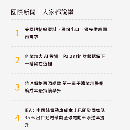
國際新聞｜大家都說讚
美國限制鎢廢料、黑粉出口，優先供應國
1
內需求
企業加大 AI 投資，Palantir 財報透露下
2
一階段在這裡
柴油價格再添變數 第一量子礦業示警銅
3
礦成本恐持續攀升
IEA：中國純電動車成本比已開發國家低
4
35% 出口勁增帶動全球電動車滲透率提
升