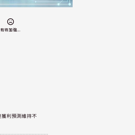
有待加強...
但獲利預測維持不