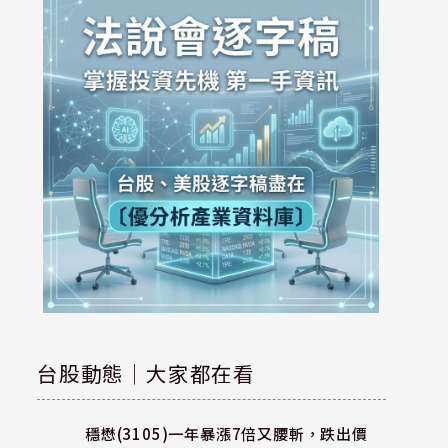
台股動態｜大家都在看
穩懋(3105)一年暴漲7倍又腰斬，跌出價