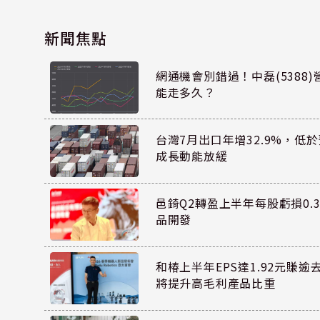
新聞焦點
網通機會別錯過！中磊(5388
能走多久？
台灣7月出口年增32.9%，低
成長動能放緩
邑錡Q2轉盈上半年每股虧損0.3
品開發
和椿上半年EPS達1.92元賺逾
將提升高毛利產品比重