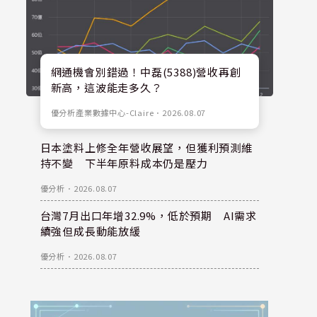
網通機會別錯過！中磊(5388)營收再創
新高，這波能走多久？
優分析產業數據中心-Claire
．
2026.08.07
日本塗料上修全年營收展望，但獲利預測維
持不變 下半年原料成本仍是壓力
優分析
．
2026.08.07
台灣7月出口年增32.9%，低於預期 AI需求
續強但成長動能放緩
優分析
．
2026.08.07