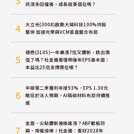
3
訊漲多回檔後，成長故事還在嗎？
大立光(3008)啟動大陽科技100%持股
4
整併 加速光學與VCM垂直整合布局
穩懋(3105)一年暴漲7倍又腰斬，跌出價
5
值了嗎？杜金龍看懂明後年EPS基本面：
本益比25倍支撐價在哪？
中碳第二季獲利年增93%，EPS 1.30元
6
略低於法人預期，AI精碳材料布局持續推
進
金居、尖點腰斬後換誰漲？ABF載板欣
7
興、南電接棒！杜金龍：看好2028年