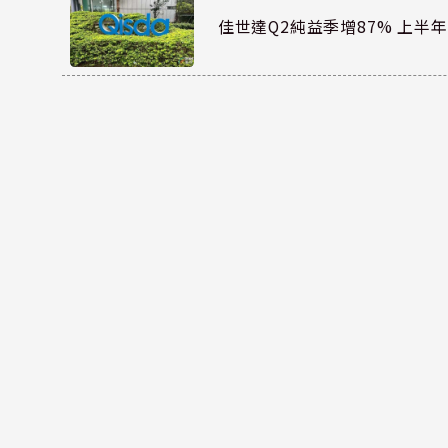
佳世達Q2純益季增87% 上半年E