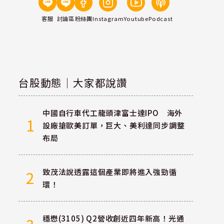
客服
討論區
粉絲團
Instagram
Youtube
Podcast
台股動態｜大家都說讚
中國自行車代工龍頭津富士達IPO 海外
1
設廠搶歐美訂單，巨大、美利達同步調整
布局
致茂法說透露這個產業即將進入強勁循
2
環！
穩懋(3105) Q2營收創近四年新高！光通