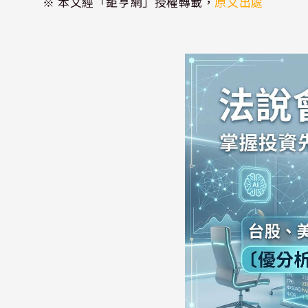
※ 本文經「鉅亨網」授權轉載，
原文出處