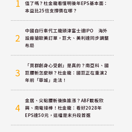
1
值了嗎？杜金龍看懂明後年EPS基本面：
本益比25倍支撐價在哪？
中國自行車代工龍頭津富士達IPO 海外
2
設廠搶歐美訂單，巨大、美利達同步調整
布局
「買群創身心受創」是真的？南亞科、國
3
巨腰斬怎麼辦？杜金龍：國巨正在重演2
年前「華城」走法！
金居、尖點腰斬後換誰漲？ABF載板欣
4
興、南電接棒！杜金龍：看好2028年
EPS達50元，這檔是末升段首選