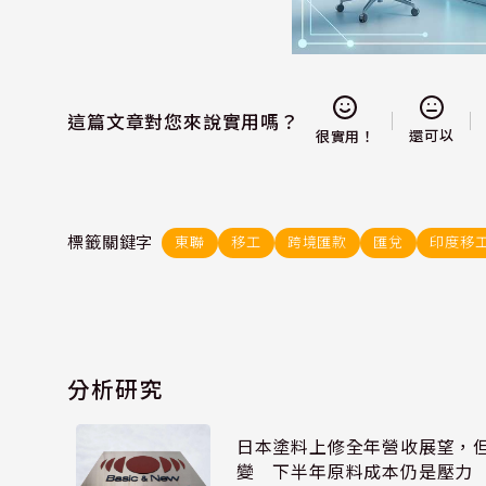
這篇文章對您來說實用嗎？
還可以
很實用！
標籤關鍵字
東聯
移工
跨境匯款
匯兌
印度移
分析研究
日本塗料上修全年營收展望，
變 下半年原料成本仍是壓力