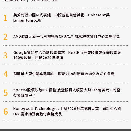
1
美擬封殺中國AI光模組 中際旭創首當其衝、Coherent與
Lumentum大漲
2
AMD將展示新一代AI機櫃與CPU晶片 挑戰輝達資料中心主導地位
3
Google資料中心帶動核電需求 NextEra完成收購愛荷華核電廠
100%股權，目標2029年復運
4
製藥業大型併購案醞釀中｜阿斯特捷利康傳洽談必治妥施貴寶
5
SpaceX股價跌破IPO價格 放空投資人帳面大賺155億美元，軋空
行情醞釀中？
6
Honeywell Technologies上調2026財年獲利展望 資料中心與
LNG需求推動自動化業務成長