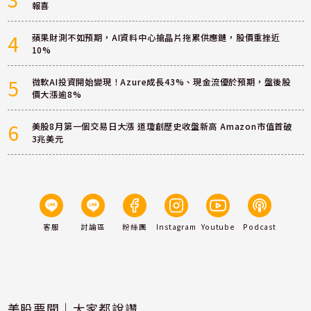
報喜
4
蘋果財測不如預期，AI資料中心搶晶片拖累供應鏈，股價重挫近
10%
5
微軟AI投資開始變現！Azure成長43%、現金流優於預期，盤後股
價大漲逾8%
6
美股8月第一個交易日大漲 道瓊創歷史收盤新高 Amazon市值首破
3兆美元
客服
討論區
粉絲團
Instagram
Youtube
Podcast
美股要聞｜大家都說讚