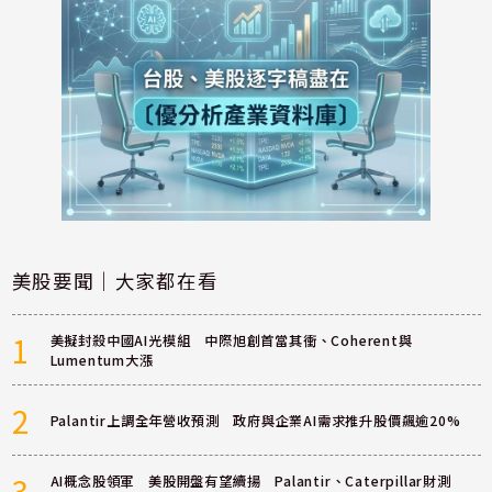
美股要聞｜大家都在看
1
美擬封殺中國AI光模組 中際旭創首當其衝、Coherent與
Lumentum大漲
2
Palantir上調全年營收預測 政府與企業AI需求推升股價飆逾20%
3
AI概念股領軍 美股開盤有望續揚 Palantir、Caterpillar財測