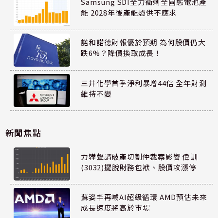
Samsung SDI全力衝刺全固態電池產
能 2028年後產能恐供不應求
諾和諾德財報優於預期 為何股價仍大
跌6%？降價換取成長！
三井化學首季淨利暴增44倍 全年財測
維持不變
新聞焦點
力韡聲請破產切割仲裁案影響 偉訓
(3032)擺脫財務包袱、股價攻漲停
蘇姿丰再喊AI超級循環 AMD預估未來
成長速度將高於市場